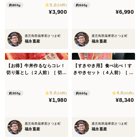
5.0
つま福永牛 受賞歴多数［福袋
つま福永牛 受賞歴多数［おす
(16件)
約800g
約640g
¥3,900
¥6,990
おうちごはん 牧場直送 お取
すめ 家庭用 すきやき お得 牧
り寄せ お得］
場直送 贈答用］
鹿児島県薩摩郡さつま町
鹿児島県薩摩郡さつま町
福永畜産
福永畜産
【お得】牛丼作るならコレ！
【すきやき用】食べ比べ！す
切り落とし（２人前）［ 切り
きやきセット（４人前）［ 肩
落とし 300g ］鹿児島県 黒毛
ロース 320g ＆ 赤身 320g ］
和牛 牛肉 さつま福永牛 受賞
鹿児島県 黒毛和牛 牛肉 さつ
5.0
4.8
歴多数 ［お肉 おすすめ 家庭
ま福永牛 受賞歴多数 ［ お取
(15件)
(41件)
約300g
約640g
¥1,980
¥8,340
用 まとめ買い おうちごはん
り寄せ 贈り物すきやき 贈答
牧場直送 お得］
用 熨斗対応］
鹿児島県薩摩郡さつま町
鹿児島県薩摩郡さつま町
福永畜産
福永畜産