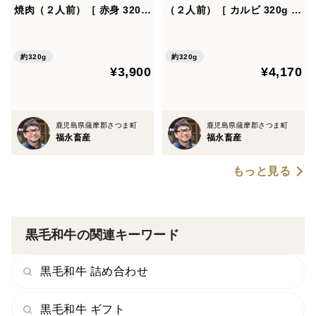
焼肉（２人前）［ 赤身 320g
（２人前）［ カルビ 320g ］
］鹿児島県 黒毛和牛 牛肉 さ
鹿児島県 黒毛和牛 牛肉 さつ
つま福永牛 受賞歴多数［お肉
ま福永牛 受賞歴多数［ ギフ
牛肉 お取り寄せ 贈り物 誕生
ト お肉 お取り寄せ 贈り物 誕
約320g
約320g
¥3,900
¥4,170
日 ギフト 焼肉 おすすめ 贈答
生日 ギフト 焼肉 おすすめ 贈
用 熨斗対応］
答用 熨斗対応］
鹿児島県薩摩郡さつま町
鹿児島県薩摩郡さつま町
福永畜産
福永畜産
もっと見る
黒毛和牛の関連キーワード
黒毛和牛 詰め合わせ
黒毛和牛 ギフト