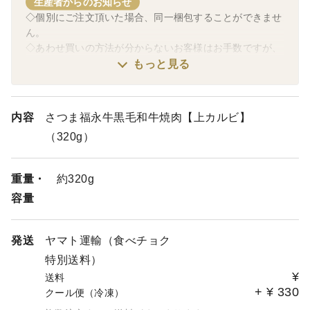
生産者からのお知らせ
◇個別にご注文頂いた場合、同一梱包することができませ
ん。
◇あわせ買いの方法が分からないお客様はお手数ですが、
「投稿」よりお問い合わせください。 なお、土・日・祝
もっと見る
日は担当者が不在の為、返信できません。あらかじめご了
承ください。
◇ギフト用として熨斗対応も可能です。ご注文の際、特記
内容
さつま福永牛黒毛和牛焼肉【上カルビ】
事項に「のし希望」【表書き：御祝】【名入れ：福永畜
（320g）
産】などの様にご記載ください。
重量・
約320g
容量
発送
ヤマト運輸（食べチョク
特別送料）
¥
送料
+
¥
330
クール便（冷凍）