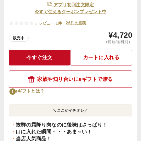
アプリ初回注文限定
今すぐ使えるクーポンプレゼント中
-
26件の投稿
レビュー 1件
¥
4,720
販売中
（税込/送料別）
今すぐ注文
カートに入れる
家族や知り合いにeギフトで贈る
eギフトとは？
＼ここがイチオシ／
抜群の霜降り肉なのに後味はさっぱり！
口に入れた瞬間・・・あま～い！
当店人気商品！