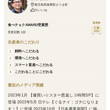
そんな栄光の鹿児島の黒毛和牛を、ぜひご自宅で堪能し
鹿児島県薩摩郡さつま町
てみませんか？
21いいね
【さつま福永牛の魅力】
畜産物
食べチョクAWARD受賞歴
鹿児島県北部、さつま町の豊かな自然に囲まれ、牛たち
受賞回数 1回
はストレスなくのびのびと育っています。牛舎では毎
生産者のこだわり
朝、穀物の独自ブレンドしたものを専用釜で蒸しあげて
います。牛舎には湯気とともに穀物の甘い香りが漂いま
飼料へこだわる
1
す。まさに、人のご飯と同じように調理しているので
環境へこだわる
2
す。このこだわり抜いた飼料と徹底した衛生管理のも
スマート畜産へこだわる
3
と、さつま福永牛は他にはない特別な旨みと柔らかさを
こだわることにこだわる
4
実現しています。
最近のメディア実績
● 肉質全国1位の名誉賞受賞の実績！
2023年1月 【爆買い☆スター恩返し３時間SP】に
● 脂の質部門グランドチャンピオン3度受賞！
登場 2023年5月 日テレ【ぐるナイ：ゴチになりま
● 生産から販売までの一貫体制！
す！】に登場 2023年10月 【日本農業新聞】に掲載