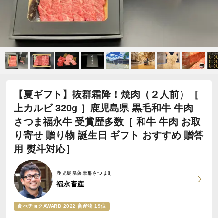
【夏ギフト】抜群霜降！焼肉（２人前）［
上カルビ 320g ］鹿児島県 黒毛和牛 牛肉
さつま福永牛 受賞歴多数［ 和牛 牛肉 お取
り寄せ 贈り物 誕生日 ギフト おすすめ 贈答
用 熨斗対応］
鹿児島県薩摩郡さつま町
福永畜産
食べチョクAWARD 2022 畜産物 19位