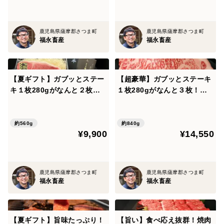
ント 贈答用］
贈答用 焼肉］
鹿児島県薩摩郡さつま町
鹿児島県薩摩郡さつま町
福永畜産
福永畜産
【夏ギフト】ガブッとステー
【超豪華】ガブッとステーキ
キ１枚280gがなんと２枚！
１枚280gがなんと３枚！［
［ サーロインステーキ２枚5
サーロインステーキ３枚840
60g ］鹿児島県 黒毛和牛 さ
g ］鹿児島県 黒毛和牛 さつ
つま福永牛 受賞歴多数［お取
ま福永牛 受賞歴多数［お肉
約560g
約840g
¥9,900
¥14,550
り寄せ 贈り物 誕生日 おすす
お取り寄せ 贈り物 誕生日 ギ
め 贈答用 熨斗対応］
フト 贈答用 大容量］
鹿児島県薩摩郡さつま町
鹿児島県薩摩郡さつま町
福永畜産
福永畜産
【夏ギフト】旨味たっぷり！
【旨い】食べ応え抜群！焼肉