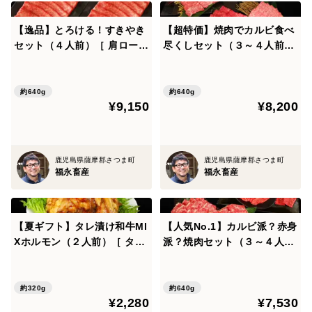
【逸品】とろける！すきやき
【超特価】焼肉でカルビ食べ
セット（４人前）［ 肩ロース
尽くしセット（３～４人前）
320g ×２P ］鹿児島県 黒毛
［ 上カルビ 320g ＆ カルビ
和牛 牛肉 さつま福永牛 受賞
320g ］ 鹿児島県 黒毛和牛
歴多数［ お取り寄せ 贈り物
牛肉 さつま福永牛 受賞歴多
約640g
約640g
¥9,150
¥8,200
誕生日すきやき おすすめ 贈
数［ お肉 お取り寄せ 贈り物
答用 熨斗対応］
誕生日 おすすめ］
鹿児島県薩摩郡さつま町
鹿児島県薩摩郡さつま町
福永畜産
福永畜産
【夏ギフト】タレ漬け和牛MI
【人気No.1】カルビ派？赤身
Xホルモン（２人前）［ タレ
派？焼肉セット（３～４人
漬けホルモン 320g ］鹿児島
前）［ カルビ 320g ＆ 赤身
県 黒毛和牛 牛肉 さつま福永
320g ］鹿児島県 黒毛和牛 牛
牛 受賞歴多数 ［おすすめ 牧
肉 さつま福永牛 受賞歴多数
約320g
約640g
¥2,280
¥7,530
場直送 贈り物 誕生日 プレゼ
［食べ比べ 牧場直送 贈り物