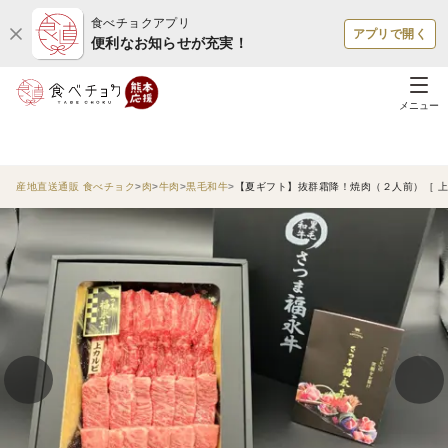
食べチョクアプリ
アプリで開く
便利なお知らせが充実！
メニュー
産地直送通販 食べチョク
肉
牛肉
黒毛和牛
【夏ギフト】抜群霜降！焼肉（２人前）［ 上カル