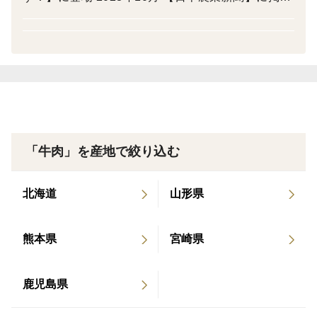
2023年10月 【全国肉牛事業協同組合主催枝肉共励
さつま福永牛は、きめ細やかな肉質と低い融点の脂が特
会】グランドチャンピオン 2023年11月 【日経M
徴。口の中でとろけるような食感と黒毛和牛ならではの
J】に掲載 2024年2月 【よろず支援拠点成果事例
奥深い旨みを堪能できます。黒毛和牛本来の味わいを極
集】に掲載 2024年5月 【全国霜降り牛研究会】優
めた一品をぜひお楽しみください。
秀賞受賞 2024年5月 【KKBかご探】で紹介 2024年
11月 旅色 お取り寄せグルメ AWARD2024で【エリ
【特記事項】
ア特別賞】を受賞 2024年12月 テレビ朝日【くりぃ
● のしの要否：指定がない場合、のしをつけることがで
「牛肉」を産地で絞り込む
むクイズ ミラクル９】３時間SPに登場 2025年4月
きない場合がございます。
日本テレビ【ヒルナンデス】に登場 2025年5月 フ
● 名入れの要否：名入れをご希望の際は、必ずお名前を
北海道
山形県
ジテレビ【ぽかぽか】に登場
ご記入ください。ご指定がない場合は空欄となります。
● 簡易包装をご希望の場合は、「簡易包装希望」とご記
熊本県
宮崎県
入ください。ご指定がない場合は通常の化粧箱にてお届
けいたします。
鹿児島県
● 賞味期限：お届け日から冷凍保存で約1ヶ月