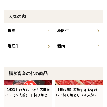
人気の肉
鹿肉
松阪牛
近江牛
猪肉
福永畜産の他の商品
【福袋】おうちごはん応援セ
【超お得】家族すきやきはコ
ット（５人前）［ 切り落とし
レ！切り落とし（４人前）［
300g ・ ミンチ肉 250g×２P
特撰切り落とし 320g × ２P
］鹿児島県 黒毛和牛 牛肉 さ
］鹿児島県 黒毛和牛 牛肉 さ