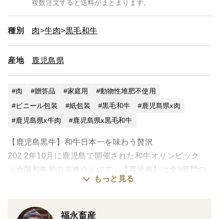
複数注文すると送料がまとまります。
種別
肉
牛肉
黒毛和牛
産地
鹿児島県
肉
贈答品
家庭用
動物性堆肥不使用
ビニール包装
紙包装
黒毛和牛
鹿児島県x肉
鹿児島県x牛肉
鹿児島県x黒毛和牛
【鹿児島黒牛】和牛日本一を味わう贅沢
202 2年10月に鹿児島で開催された和牛オリンピック
（全国和牛能力共進会）にて、【鹿児島】は全9部門の
もっと見る
うち6部門で農林水産大臣賞を受賞！さらに、「種牛の
部・繁殖雌牛群」では、栄誉ある【内閣総理大臣賞】を
獲得し、日本一の称号を手にしました。
福永畜産