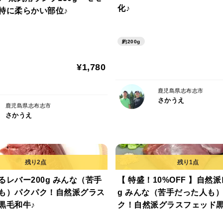
化♪
特に柔らかい部位♪
脂の甘みと肉の旨みが感じられる部位と、
す。自然派グラスフェッド黒毛和牛の脂身
約200g
飼育環境も味わいも別世界の黒毛和牛です♪
¥1,780
放牧による肥育期間中、餌には自然に生え
み換え）のみを与え、穀物飼料は一切使用
鹿児島県志布志市
さかうえ
草食動物である牛本来の余分な脂がなく赤
鹿児島県志布志市
さかうえ
の栄養素が豊富でお肉好きだけでなく、美
《さかうえの取り組み》
るレバー200g みんな（苦手
【 特盛！10%OFF 】自然派
さかうえでは、自然に近いストレスの少な
も）パクパク！自然派グラス
g みんな（苦手だった人も
料を与えることで、赤身でありながら適度
黒毛和牛♪
ク！自然派グラスフェッド黒
育ち方により、牛肉本来の味わいや風味を