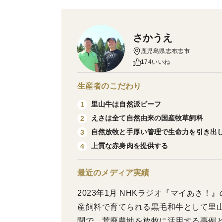
さかうえ
鹿児島県志布志市
174いいね
生産者のこだわり
里山牛は自然派ビーフ
1
えさは全て自然由来の国産牧草飼料
2
自然放牧と手厚い管理で生命力を引き出
3
上質な赤身肉を提供する
4
最近のメディア実績
2023年1月 NHKラジオ『マイあさ
産飼料で育てられる黒毛和牛として里山牛
聞で、荒廃農地を放牧に活用する事例とし