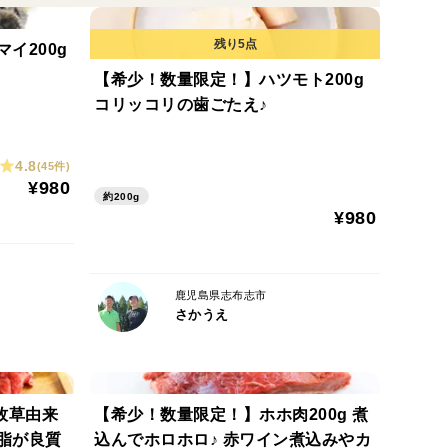
問題ございません。また、部位によっては色の変化が少な
のでご安心ください。
、脂のつき方に差がございます。
イ200g
、溢れる満足感
【希少！数量限定！】ハツモト200g
時に取り除ききれない黒色の「牛毛」がわずかに付着して
しみいただけます。食べ疲れしにくい、さっぱりとお
コリッコリの歯ごたえ♪
ますため、食品衛生上の品質に問題はございませんのでご
肉が固くなってしまいます。火の入れ過ぎにはご注意
ご返品・交換はお受け出来かねますので、ご了承の上ご購
4.8
(45件)
¥980
約200g
¥980
肉です。赤身のしっかりした味わいをお楽しみくださ
鹿児島県志布志市
さかうえ
肉が固くなってしまいます。火の入れ過ぎにはご注意
牧草由来
【希少！数量限定！】ホホ肉200g 煮
脂が良質
込んでホロホロ♪ 赤ワイン煮込みやカ