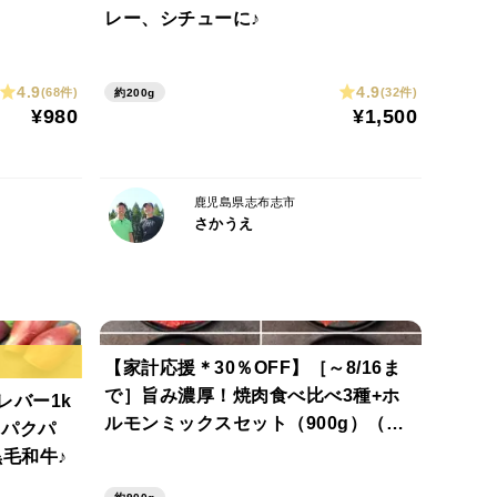
レー、シチューに♪
余分な脂がなく赤身の旨みが詰まった部位のセットで
から赤身までをじっくりとご堪能頂けます♪
4.9
4.9
(68件)
(32件)
約200g
¥980
¥1,500
ている草と自社農場で生産した牧草飼料（非遺伝子組
せず、お客様の安心安全を追求しています。
鹿児島県志布志市
さかうえ
身の旨みが詰まった濃厚でやさしい味わい。牧草由来
容や健康に関心が高い人にも好まれる一品です。
【家計応援＊30％OFF】［～8/16ま
で］旨み濃厚！焼肉食べ比べ3種+ホ
レバー1k
い環境でのびのびと育った黒毛和牛に、自家産牧草飼
ルモンミックスセット（900g）（カ
）パクパ
にサシが入った牛肉に仕上げました。草食動物本来の
タ赤身・とうがらし・リブロース・ホ
毛和牛♪
お楽しみいただけます。
ルモンミックス）自然派グラスフェッ