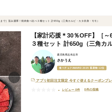
14まで］旨み濃厚！焼肉食べ比べ３種セット 計650g（三角カルビ・カタ赤身・モモ）
【家計応援＊30％OFF】［～
３種セット 計650g（三角
鹿児島県志布志市
さかうえ
食べチョクAWARD 2025 畜産物 12位
アプリ初回注文限定
今すぐ使えるクーポンプレ
-
0件の投稿
レビュー 0件