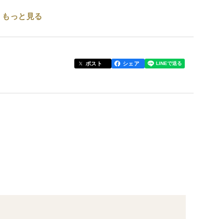
もっと見る
たカード
ません。
ポスト
シェア
ック
場合があります。
はお休み）
「カルビの王様」
としていつも大変励まされています。
のメッセージをさせていただいております。
希少で、豊かな風味と脂肪の入り方から「カルビの王
者への通知がないため、弊社側の認識が遅れる可能性がご
の大トロ」と称されることがあるプレミアムな一品で
なども、より肉の味わいを引き立たせてお楽しみいた
三角バラをぜひ焼肉でお試しください！
後、酸素に触れることで赤色に発色します。真空パックさ
00gでお届けします。