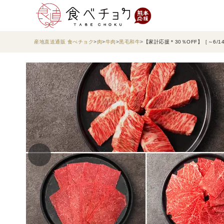
産地直送通販 食べチョク
肉
牛肉
黒毛和牛
【家計応援＊30％OFF】［～6/