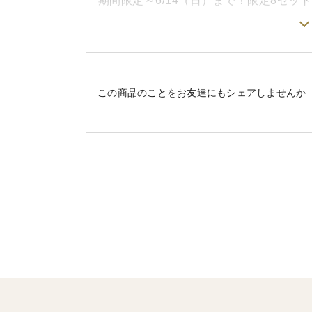
期間限定～6/14（日）まで！限定8セット
【同梱物】
《商品》
・里山牛紹介リーフレット
・解凍方法やレシピを記載した印刷物
セット合計 650g
・ご依頼主様からの贈り物であることを明記し
※金額が分かるような注文明細等は同梱してい
・三角カルビ 100g ×2パック
この商品のことをお友達にもシェアしませんか
・焼肉用カタサンカク（赤身） 150g ×2パ
【お問い合わせ】
・焼肉用モモ 150g ×1パック
営業日［9時～15時］
※順次回答のため、当日中にご返信できない
日曜日・年末年始（お問合せの回答・発送業務
※個別真空包装です。
【投稿へのご返信】
［三角カルビ］豊かな風味と脂が味わえる
お客様からの投稿などのメッセージには生産者
次回ご注文のご注文確定メッセージ内にてお礼
三角バラを使用した焼肉用カルビはとても
※クチコミ付きレビュー評価は現時点では生産
様」と言われたり、ミスジと並んで「牛肉
ざいます。
す。タレはもちろん、塩、レモン、ワサビ
だけます。あっさりした脂の里山牛らしい
【品質】
※本来、牛肉は黒っぽい色をしています。開封
※商品画像は150gのものですが本商品は1