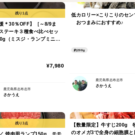
れた牛肉が沈んだ色に見えますが、品質等には
使用部位：三角バラ
いことがありますが品質に問題はございません
※牛の個体差によって一枚あたりの肉の量や形
低カロリー×こりこりのセンマ
［カタサンカク（赤身）］サッとあぶって
※牛毛について
おつまみにおすすめ♪
＊30％OFF】［～8/9ま
ホルモンミックス、テール、アキレスは、加工
香り高くしっかりした赤身の味わいをお楽
ステーキ３種食べ比べセッ
いることがございます。しっかり洗浄しており
召し上がり頂けるお肉です♪
00g（ミスジ・ランプミニ・
安心ください。
ニ） 希少部位3種をオトク
※赤身肉の特徴として、火を入れすぎると
誠に恐れ入りますが、牛毛の付着を理由とした
約200g
べ♪
入くださいませ。
ください。
使用部位：カタサンカク
¥7,980
［モモ］赤身の味わいしっかり
鹿児島県志布志市
さかうえ
すっきりとした、噛むほどに味が深まるお
鹿児島県志布志市
さかうえ
い。
※赤身肉の特徴として、火を入れすぎると
ください。
使用部位：モモ
【数量限定】牛すじ200g 
のオメガ3で全身の細胞膜と
／ 焼肉用ランプ150g モモ