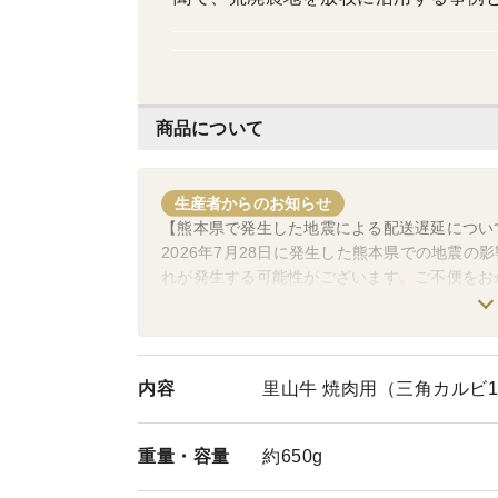
のTV全国放送やNEWS WEBで、“
した。
商品について
生産者からのお知らせ
【熊本県で発生した地震による配送遅延につい
2026年7月28日に発生した熊本県での地震
れが発生する可能性がございます。ご不便をお
りますようお願い申し上げます。
【お知らせ】夏季休暇中の出荷・お問い合わせ
夏季休暇のため下記期間の出荷およびお問い合
内容
里山牛 焼肉用（三角カルビ100
のほどお願い申し上げます。
・お休み期間 ：8/11（火） ～ 8/16（日
・お届け指定不可日：8/12（水） ～ 8/18（火
重量・
容量
約650g
【賞味期限について】