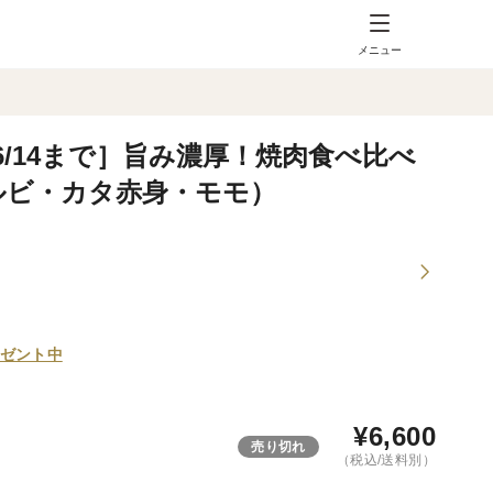
メニュー
6/14まで］旨み濃厚！焼肉食べ比べ
カルビ・カタ赤身・モモ）
ゼント中
¥
6,600
売り切れ
（税込/送料別）