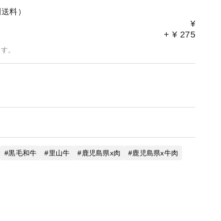
る商品をお届けします。
別送料）
なる可能性があります）
¥
+
¥
275
ます。
ます。
。
営業日以内です（休み：日曜と年末年始のみ）。
力ください。
入れ：●● ●●」
希望『●●さん ご結婚おめでとう！』」
、 「誕生日プレゼント」など
でお届けしております。
黒毛和牛
里山牛
鹿児島県x肉
鹿児島県x牛肉
、簡易包装のためギフト対応をお受けしておりません。
たい場合は有料です。1ケースあたり別途200円～300円
す。ご注文前にご相談ください。
ください。