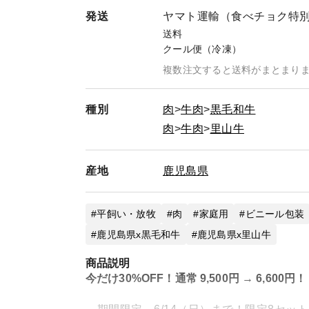
一部商品を除き、お届け後約30日以上残存す
発送
ヤマト運輸（食べチョク特
一部商品：福箱（残存賞味期限が30日以下と
送料
クール便（冷凍）
【お届け日について】
複数注文すると送料がまとまり
通常商品、ギフト商品ともに配送日を指定でき
※ご注文日から最大45日先までご指定できます
配送日指定なしの納品目安は、ご注文日から7
種別
肉
牛肉
黒毛和牛
肉
牛肉
里山牛
【無料ギフト対応】
ご希望がございましたら、必ず特記事項にご入
◆のし 例：「のし希望、表書き：お歳暮、名
産地
鹿児島県
◆メッセージカード 例：「メッセージカード
◆ギフト用緩衝材 例：「ギフト対応希望」
※【ギフト】商品は、ギフト用緩衝材+化粧箱
平飼い・放牧
肉
家庭用
ビニール包装
※【初回限定BOX】と【お試しBOX】商品は
鹿児島県x黒毛和牛
鹿児島県x里山牛
【有料ギフト対応】
商品説明
ギフト商品以外の商品を選んで化粧箱にお入れし
今だけ30%OFF！通常 9,500円 → 6,600円！
の料金で専用のご注文ページをご用意いたしま
化粧箱６点以上のご注文の際も、事前にご相談