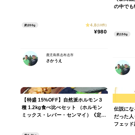
の中でも
4.8
(10件)
約200g
¥980
約150g
鹿児島県志布志市
さかうえ
【特盛 15%OFF】自然派ホルモン３
種 1.2kg食べ比べセット （ホルモン
伝説にな
ミックス・レバー・センマイ）《定番
だった人
おすすめ》
フェッド