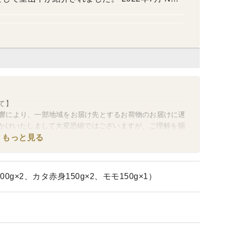
宇宙牛プロジェクト”に参加するさかうえが紹介されま
て】
の影響により、一部地域をお届け先とするお荷物のお届けに遅
かけいたしまして大変恐縮ではございますが、ご理解を賜
もっと見る
について
わせ対応をお休みさせていただきます。あらかじめご了承
g×2、カタ赤身150g×2、モモ150g×1）
）
）