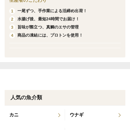
生産者のこだわり
るのでもっちりとした食感を楽しめます。
一尾ずつ、手作業による活締め出荷！
1
解凍後、そのままご飯にのせて鯛ごまだれ丼としてもお
水揚げ後、最短24時間でお届け！
2
すすめです。
旨味が際立つ、真鯛のエサの管理
3
お好みで黄卵や薬味と一緒にお召し上がり下さい。
商品の凍結には、プロトンを使用！
4
※鯛の切り身は、1袋あたり3切れ程度となります。
【作り方】
➀袋のまま流水解凍
※鯛の身が柔らかくなる程度
（常温解凍や冷蔵庫での解凍もできますが流水解凍が鮮
度を保てるのでおすすめ）
人気の魚介類
②熱々のあたたかいご飯にのせる
③お好みのお出汁をまわしかけ、お召し上がりくださ
カニ
ウナギ
い。