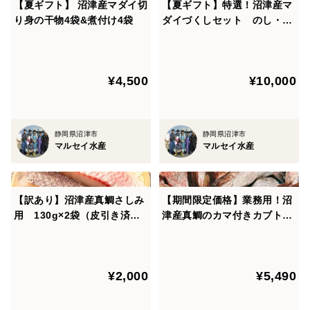
【夏ギフト】 沼津産マダイ切
【夏ギフト】特選！沼津産マ
り身の干物4袋&煮付け4袋
ダイづくしセット のし・メ
ッセージカード対応可能！食
べ比べ
¥4,500
¥10,000
静岡県沼津市
静岡県沼津市
マルセイ水産
マルセイ水産
【訳あり】沼津産真鯛さしみ
【期間限定価格】業務用！沼
用 130g×2袋（皮引き済
津産真鯛のカマ付きカブト
み）
（鯛の頭）約15キロ（箱込
み）
¥2,000
¥5,490