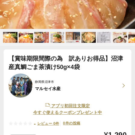
【賞味期限間際の為 訳ありお得品】沼津
産真鯛ごま茶漬け50g×4袋
静岡県沼津市
マルセイ水産
アプリ初回注文限定
今すぐ使えるクーポンプレゼント中
-
0件の投稿
レビュー 0件
¥
1,290