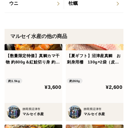
ウニ
牡蠣
淡白な鯛の白身はお魚が苦手なお子様でも食べやすい味
付けです。
鯛の身がしっかり入っているので、ご自宅でも本格的な
鯛茶漬けや鯛ごまだれ漬けをお楽しみください。
※少量でお召し上がりいただきやすいよう小分けにして
マルセイ水産の他の商品
おります。（1袋マダイの切り身3切れ程度）
【数量限定特価】真鯛カマ干
【夏ギフト】沼津産真鯛 お
物 約800g＆紅鮭切り身 約70
刺身用柵 130g×2袋（皮引
前日発送をご希望の場合は特記事項へご記載ください。
0g（有塩）
き済み）
（北海道、青森、秋田、岩手、四国、九州、沖縄、離島
約1.5kg
約260g
へは前々日の発送となります）
¥3,600
¥2,600
※画像はイメージです。
【おまとめ配送について】
静岡県沼津市
静岡県沼津市
マルセイ水産
マルセイ水産
他出品の商品とのまとめ配送（同梱）も承っておりま
す。