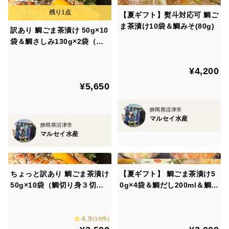
お客様の配送料の負担も減らすことができますので、ご
【夏ギフト】熨斗対応可 鯛ご
注文前にご連絡下さい。
ま茶漬け10袋＆鯛みそ(80g)
訳あり 鯛ごま茶漬け 50g×10
ヤマト運輸自動伝票発行システム都合上、別々のご注文
袋＆鯛さしみ130g×2袋（皮
後の同梱はできかねます事をご了承ください。
引き済み）
¥4,200
お熨斗が必要な場合はご注文時、特記事項へ【ご希望の
¥5,650
熨斗種類】を記載ください。
熨斗への名入れはできかねます。ご了承ください。
静岡県沼津市
マルセイ水産
（記載のない場合、熨斗なしでの配送となります。）
静岡県沼津市
マルセイ水産
ちょっと訳あり 鯛ごま茶漬け
【夏ギフト】 鯛ごま茶漬け5
50g×10袋（鯛切り身３切れ/
0g×4袋＆鯛だし200ml＆鯛み
１袋）
そ80g 食べ比べ
4.9
(19件)