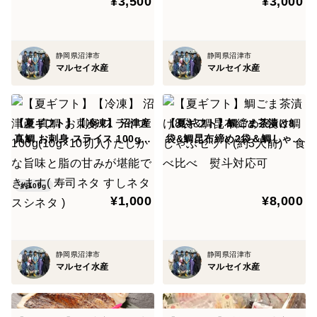
¥3,500
¥3,000
静岡県沼津市
静岡県沼津市
マルセイ水産
マルセイ水産
【夏ギフト】【冷凍】 沼津産
【夏ギフト】鯛ごま茶漬け8
真鯛 お刺身 スライス 100g(1
袋&鯛昆布締め2袋＆鯛しゃぶ
0g×10切入) たしかな旨味と
セット(約3人前) 食べ比べ
脂の甘みが堪能できます( 寿
熨斗対応可
司ネタ すしネタ スシネタ )
約100g
¥1,000
¥8,000
静岡県沼津市
静岡県沼津市
マルセイ水産
マルセイ水産