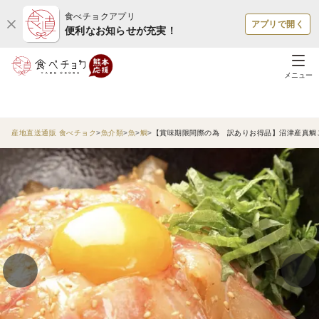
食べチョクアプリ
アプリで開く
便利なお知らせが充実！
メニュー
産地直送通販 食べチョク
魚介類
魚
鯛
【賞味期限間際の為 訳ありお得品】沼津産真鯛ご