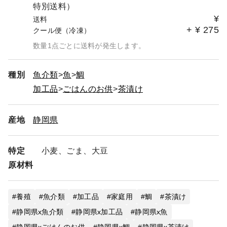
特別送料）
¥
送料
+
¥
275
クール便（冷凍）
数量1点ごとに送料が発生します。
種別
魚介類
魚
鯛
加工品
ごはんのお供
茶漬け
産地
静岡県
特定
小麦、ごま、大豆
原材料
養殖
魚介類
加工品
家庭用
鯛
茶漬け
静岡県x魚介類
静岡県x加工品
静岡県x魚