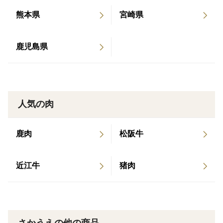
方に差がございます。
農地が年々増加の一途をたどっています。これは、我々
※牛毛について
熊本県
宮崎県
ホルモンミックス、テール、アキレスは、加工時に取り除
が暮らす鹿児島県志布志市に限ったことではありませ
ききれない黒色の「牛毛」がわずかに付着していることが
ん。全国の地方で起こっている共通の課題です。
ございます。しっかり洗浄しておりますため、食品衛生上
鹿児島県
そこで、年々高まる赤身肉のニーズと地方の課題をとも
の品質に問題はございませんのでご安心ください。
に解決することにチャレンジしていこうと考えていま
誠に恐れ入りますが、牛毛の付着を理由としたご返品・交
換はお受け出来かねますので、ご了承の上ご購入ください
す。
ませ。
人気の肉
《里山牛とは》
里山の保全と農村地域でのびのびと育った牛を【里山
鹿肉
松阪牛
牛】と名付けました。
未利用地などの地域資源を有効活用して牛を育てること
で、牛が伸びっぱなしになった草を食べて有害鳥獣の温
近江牛
猪肉
床をなくし、鳥獣害を抑えることに繋がると同時に、牛
の排せつ物が有機肥料として田畑に還元され、田畑とし
ての機能が回復する。再生した田畑で牧草飼料を生産す
ることで、輸入穀物飼料に頼らない持続可能な循環型農