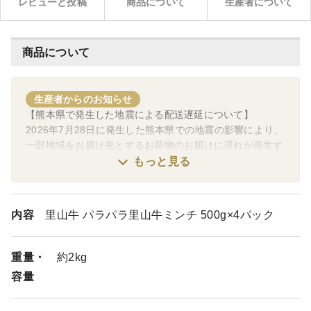
レビューと投稿
商品について
生産者について
商品について
生産者からのお知らせ
【熊本県で発生した地震による配送遅延について】
2026年7月28日に発生した熊本県での地震の影響により、
一部地域をお届け先とするお荷物のお届けに遅れが発生す
る可能性がございます。ご不便をおかけいたしまして大変
もっと見る
恐縮ではございますが、ご理解を賜りますようお願い申し
上げます。
内容
里山牛 パラパラ里山牛ミンチ 500g×4パック
【お知らせ】夏季休暇中の出荷・お問い合わせについて
夏季休暇のため下記期間の出荷およびお問い合わせ対応を
お休みさせていただきます。あらかじめご了承のほどお願
重量・
約2kg
い申し上げます。
容量
・お休み期間 ：8/11（火） ～ 8/16（日）
・お届け指定不可日：8/12（水） ～ 8/18（火）