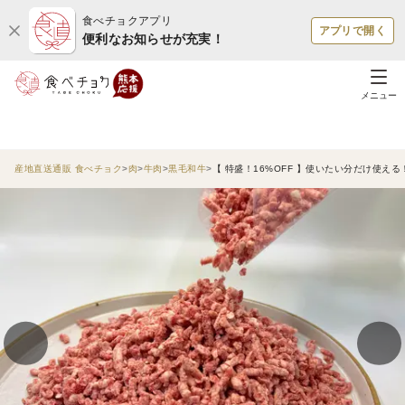
食べチョクアプリ
アプリで開く
便利なお知らせが充実！
メニュー
産地直送通販 食べチョク
肉
牛肉
黒毛和牛
【 特盛！16%OFF 】使いたい分だけ使える