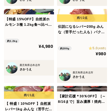
【特盛 15%OFF】自然派ホ
ルモン３種 1.2kg食べ比べセ
伝説になるレバー200g みん
ット （ホルモンミックス・レ
な（苦手だった人も）パクパ
バー・センマイ）《定番おす
ク！自然派グラスフェッド黒
すめ》
約1.2kg
毛和牛♪
¥4,980
5.0
(48件)
約200g
¥980
鹿児島県志布志市
さかうえ
鹿児島県志布志市
さかうえ
【家計応援＊30％OFF】［～
8/16まで］旨み濃厚！焼肉食
【 特盛！10%OFF 】自然派
べ比べ3種+ホルモンミックス
レバー1kg みんな（苦手だっ