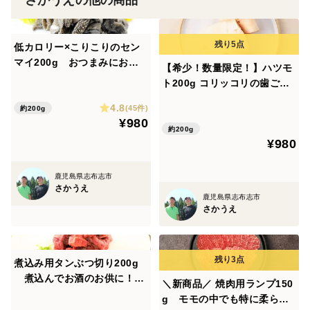
さかうえの他の商品
業（SDGs）を目指しています。
低カロリー×こりこりのセン
〜SDGsについて〜
マイ200g おつまみにおす
【希少！数量限定！】ハツモ
持続可能な循環型農業を目指し、具体的に以下の取り組
すめ♪
ト200g コリッコリの歯ごた
みを行っております。
え♪
4.8
①耕作放棄地等の休耕地に牛を放牧することで、牛が伸
(45件)
約200g
¥980
びた草を食べ、有害鳥獣の温床を無くす
約200g
¥980
②牛の排泄物が有機肥料として田畑に還元され、田畑の
機能回復を促す
鹿児島県志布志市
③再生した田畑で牧草飼料を生産し、再び牛を田畑に放
さかうえ
鹿児島県志布志市
牧する
さかうえ
《原産地》
煮込み用タンぶつ切り200g
鹿児島・宮崎・他
煮込んでお酒のお供に！自
＼新商品／ 焼肉用ランプ150
然派黒毛和牛♪
g モモの中でも特に柔らか
《保管方法》