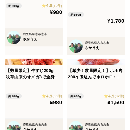
い部位♪
4.8
(10件)
約200g
-18℃以下で保管してください。
¥980
約150g
¥1,780
《梱包》
本商品は簡易包装のご自宅用おまとめ商品です。ギフト
鹿児島県志布志市
さかうえ
対応（のし・メッセージ・緩衝材）はお受けしておりま
鹿児島県志布志市
さかうえ
せんのであらかじめご了承ください。
《発送方法》
【数量限定】牛すじ200g
【希少！数量限定！】ホホ肉
ヤマト運輸のクール冷凍便でお届けいたします。
牧草由来のオメガ3で全身の
200g 煮込んでホロホロ♪ 赤
細胞膜と脂が良質化♪
ワイン煮込みやカレー、シチ
#牛肉 #里山牛 #国産 #グラスフェッドビーフ #牧草牛 #赤
ューに♪
4.9
4.9
身肉 #放牧 #国産飼料
(68件)
(32件)
約200g
約200g
¥980
¥1,500
鹿児島県志布志市
鹿児島県志布志市
さかうえ
さかうえ