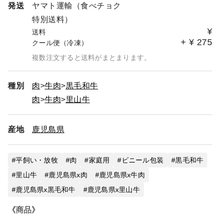
発送
ヤマト運輸（食べチョク
【賞味期限について】
特別送料）
一部商品を除き、お届け後約30日以上残存する商品をお届
¥
送料
けします。
+
¥
275
クール便（冷凍）
一部商品：福箱（残存賞味期限が30日以下となる可能性が
あります）
複数注文すると送料がまとまります。
【お届け日について】
種別
肉
牛肉
黒毛和牛
通常商品、ギフト商品ともに配送日を指定できます。
※ご注文日から最大45日先までご指定できます。
肉
牛肉
里山牛
配送日指定なしの納品目安は、ご注文日から7営業日以内
です（休み：日曜と年末年始のみ）。
産地
鹿児島県
【無料ギフト対応】
ご希望がございましたら、必ず特記事項にご入力くださ
平飼い・放牧
肉
家庭用
ビニール包装
黒毛和牛
い。
◆のし 例：「のし希望、表書き：お歳暮、名入れ：
里山牛
鹿児島県x肉
鹿児島県x牛肉
●● ●●」
鹿児島県x黒毛和牛
鹿児島県x里山牛
◆メッセージカード 例：「メッセージカード希望『●●
さん ご結婚おめでとう！』」
《商品》
◆ギフト用緩衝材 例：「ギフト対応希望」、 「誕