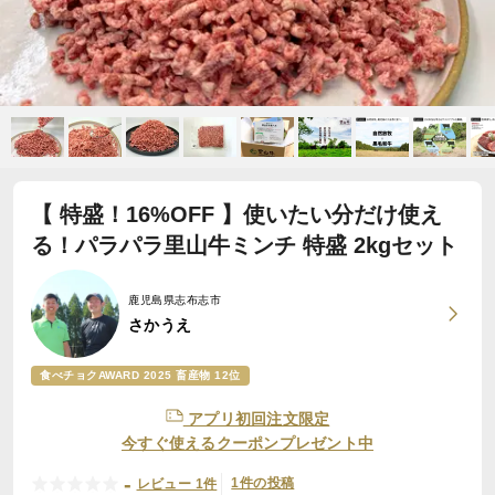
【 特盛！16%OFF 】使いたい分だけ使え
る！パラパラ里山牛ミンチ 特盛 2kgセット
鹿児島県志布志市
さかうえ
食べチョクAWARD 2025 畜産物 12位
アプリ初回注文限定
今すぐ使えるクーポンプレゼント中
-
1件の投稿
レビュー 1件