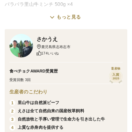
パラパラ里山牛ミンチ 500g ×4
生日プレゼント」など
※【ギフト】商品は、ギフト用緩衝材+化粧箱でお届けし
もっと見る
ております。
アレンジ自由自在、肉感の強いヘルシーミンチ♪
※【初回限定BOX】と【お試しBOX】商品は、簡易包装の
濃厚な味わいで、脂身が重たくなく、肉感の強い食感の
ためギフト対応をお受けしておりません。
ヘルシーな自然派黒毛和牛ミンチ肉です。
さかうえ
【有料ギフト対応】
急速冷凍により一粒一粒がほぐれた状態で凍結されてい
鹿児島県志布志市
ギフト商品以外の商品を選んで化粧箱にお入れしたい場合
174いいね
るため、必要な分だけ取り出してお使いいただけます。
は有料です。1ケースあたり別途200円～300円の料金で専
真空包装ではないため、袋を開けてそのまま調理可能で
用のご注文ページをご用意いたします。ご注文前にご相談
畜産物
ください。
す。
食べチョクAWARD受賞歴
化粧箱６点以上のご注文の際も、事前にご相談ください。
ハンバーグ、そぼろ、ミートソースなど、さまざまなお
受賞回数 3回
料理に里山牛ならではの深いコクと上質な脂の甘みをお
【同梱物】
生産者のこだわり
楽しみいただけます。
・里山牛紹介リーフレット
・解凍方法やレシピを記載した印刷物
里山牛は自然派ビーフ
1
・ご依頼主様からの贈り物であることを明記したカード
えさは全て自然由来の国産牧草飼料
2
※開封後はお早めにお召し上がりください。
※金額が分かるような注文明細等は同梱していません。
自然放牧と手厚い管理で生命力を引き出した牛
3
※解凍する場合は、別の容器に移し替えてください。
上質な赤身肉を提供する
4
【お問い合わせ】