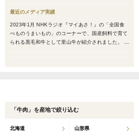
営業日［9時～15時］
餌には自然に生えている草と自社農場で生産した牧草飼
※順次回答のため、当日中にご返信できない場合があり
最近のメディア実績
料（非遺伝子組み換え）のみを与え、穀物飼料は一切使
ます。
用せず、お客様の安心安全を追求しています。
日曜日・年末年始（お問合せの回答・発送業務はお休み）
2023年1月 NHKラジオ『マイあさ！』の「全国食
余分な脂がなく、赤身の旨みが詰まった牛肉本来の濃厚
べものうまいもの」のコーナーで、国産飼料で育て
【投稿へのご返信】
な味わい。牧草由来の栄養素が豊富でお肉好きだけでな
られる黒毛和牛として里山牛が紹介されました。 2
お客様からの投稿などのメッセージには生産者としていつ
く、美容や健康に関心が高い人にも好まれる一品です。
022年10月 日本経済新聞で、荒廃農地を放牧に活用
も大変励まされています。
次回ご注文のご注文確定メッセージ内にてお礼のメッセー
する事例として里山牛が紹介されました。 2022年7
《さかうえの取り組み》
ジをさせていただいております。
月 NHKのTV全国放送やNEWS WEBで、“宇宙牛プ
※クチコミ付きレビュー評価は現時点では生産者への通知
さかうえでは、自然に近いストレスの少ない環境でのび
ロジェクト”に参加するさかうえが紹介されまし
がないため、弊社側の認識が遅れる可能性がございます。
のびと育った黒毛和牛に、自家産牧草飼料を与えること
た。
【品質】
で、赤身でありながら適度にサシが入った牛肉に仕上げ
※本来、牛肉は黒っぽい色をしています。開封後、酸素に
ました。草食動物である牛肉本来の豊かでやさしい自然
触れることで赤色に発色します。真空パックされた牛肉が
「牛肉」を産地で絞り込む
な味わいや風味をお楽しみいただけます。
沈んだ色に見えますが、品質等には問題ございません。ま
我々の暮らす中山間地域では山間の小さな農地が点在し
た、部位によっては色の変化が少ないことがありますが品
質に問題はございませんのでご安心ください。
ている地域も多く、さらに獣害や昨今の異常気象による
北海道
山形県
※牛の個体差によって一枚あたりの肉の量や形、脂のつき
収穫量減、さらには農家の高齢化により、利用されない