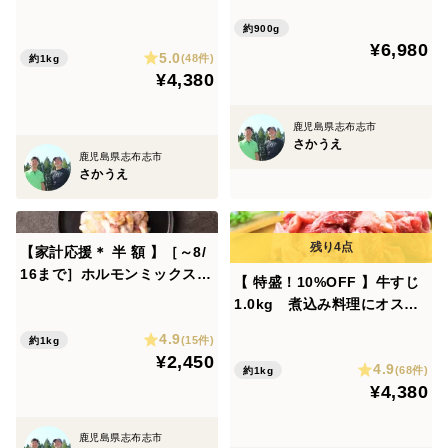
セット（900g）（カタ赤
た人も）パクパク！自然派グ
身・とうがらし・リブロー
約900g
ラスフェッド黒毛和牛♪
¥6,980
ス・ホルモンミックス）自然
5.0
(48件)
約1kg
派グラスフェッド黒毛和牛♪
¥4,380
鹿児島県志布志市
さかうえ
鹿児島県志布志市
さかうえ
【家計応援＊ 半 額 】［～8/
16まで］ホルモンミックス
【 特盛！10%OFF 】牛すじ
特盛 1.0kg（200g×5パッ
1.0kg 煮込み料理にオスス
ク）今がお買い得！
メ♪ 牧草由来のオメガ3で全
4.9
(15件)
約1kg
身の細胞膜と脂が良質化♪
¥2,450
4.9
(68件)
約1kg
¥4,380
鹿児島県志布志市