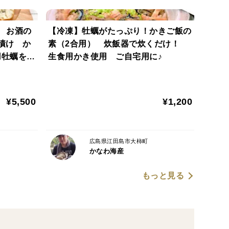
 お酒の
【冷凍】牡蠣がたっぷり！かきご飯の
漬け か
素（2合用） 炊飯器で炊くだけ！
用牡蠣を使
生食用かき使用 ご自宅用に♪
¥5,500
¥1,200
広島県江田島市大柿町
かなわ海産
もっと見る