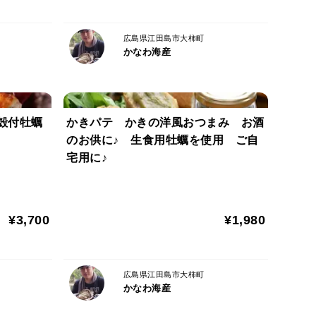
召し上がりください。
広島県江田島市大柿町
かなわ海産
めるように育てた特別な牡蠣です。家庭で旬の味をぜ
殻付牡蠣
かきパテ かきの洋風おつまみ お酒
のお供に♪ 生食用牡蠣を使用 ご自
宅用に♪
㎞も離れた無人島「大黒神島」沖。
常と比べると海水の塩分濃度が高いです。 それに
の自然で風味豊かな味わいを持つ「かなわのかき」が
¥3,700
¥1,980
広島県江田島市大柿町
かなわ海産