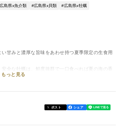
広島県x魚介類
広島県x貝類
広島県x牡蠣
よい甘みと濃厚な旨味をあわせ持つ夏季限定の生食用
・安全な牡蠣は、鮮度抜群で一口食べれば夏の海の香
もっと見る
味を存分に楽しめます。
ポスト
シェア
度管理も徹底。
海水の塩味が絶妙なハーモニー。