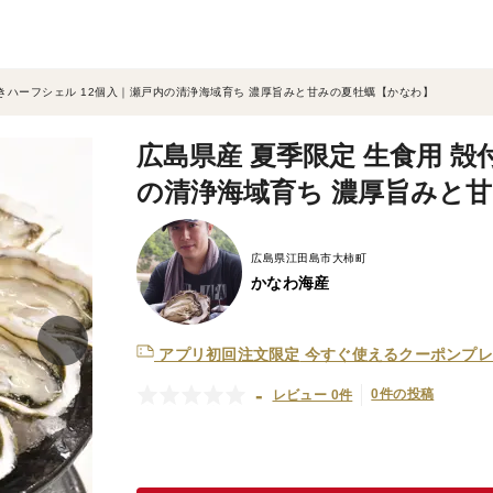
かきハーフシェル 12個入｜瀬戸内の清浄海域育ち 濃厚旨みと甘みの夏牡蠣【かなわ】
広島県産 夏季限定 生食用 殻
の清浄海域育ち 濃厚旨みと
広島県江田島市大柿町
かなわ海産
アプリ初回注文限定
今すぐ使えるクーポンプレ
-
0件の投稿
レビュー 0件