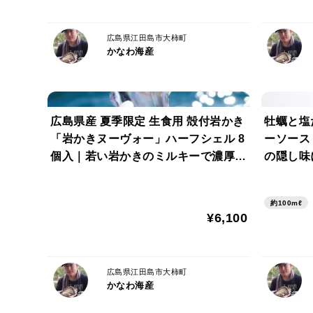
広島県江田島市大柿町
かなわ海産
広島県産 夏季限定 生食用 殻付岩かき
牡蠣と塩
「岩かきヌーヴォー」ハーフシェル 8
ーソース
個入｜若い岩かきのミルキーで濃厚な
の隠し味
夏の味わい【かなわ】
約100mℓ
¥6,100
広島県江田島市大柿町
かなわ海産