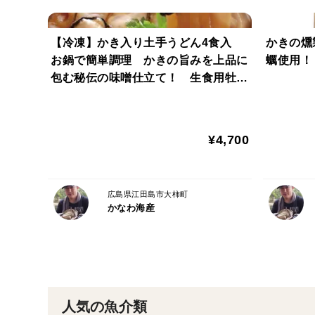
【冷凍】かき入り土手うどん4食入
かきの燻
お鍋で簡単調理 かきの旨みを上品に
蠣使用！
包む秘伝の味噌仕立て！ 生食用牡蠣
を使用 贈答品におすすめ♪
¥4,700
広島県江田島市大柿町
かなわ海産
人気の魚介類