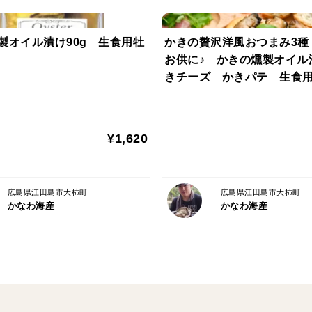
製オイル漬け90g 生食用牡
かきの贅沢洋風おつまみ3種
お供に♪ かきの燻製オイル
きチーズ かきパテ 生食
用 贈答用におすすめ♪
¥1,620
広島県江田島市大柿町
広島県江田島市大柿町
かなわ海産
かなわ海産