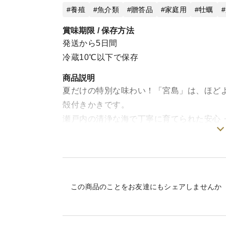
養殖
魚介類
贈答品
家庭用
牡蠣
賞味期限 / 保存方法
発送から5日間
冷蔵10℃以下で保存
商品説明
夏だけの特別な味わい！「宮島」は、ほど
殻付きかきです。
瀬戸内の清浄な海で丁寧に育てられた安心
りが広がります。
【特徴】
・夏季限定の特別感：夏ならではの旬の旨
この商品のことをお友達にもシェアしませんか
・生食用の安心品質：清浄海域育ちで、鮮
・バランスの良い味わい：ほどよい甘みと