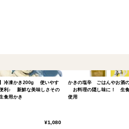
【召し上がり方】
・ゴムバンドを外して、殻を開いてくださ
・付属のかきが育った海水を数滴かけてお
※手軽に生かきを食べていただけるように
ています。（ハーフシェルオイスター）
※下の貝柱はついている状態ですが、スプ
～ おすすめの召し上がり方 ～
・レモンを添えて生でさっぱり
】冷凍かき200g 使いやす
かきの塩辛 ごはんやお酒の
・オーブン焼きで香ばしく
便利♪ 新鮮な美味しさその
お料理の隠し味に！ 生食
・夏野菜と合わせたアレンジメニューにも
生食用かき
使用
【内容量】
殻付きかき「宮島」ハーフシェル 12個入
¥1,080