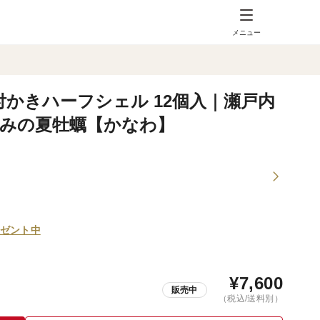
メニュー
付かきハーフシェル 12個入｜瀬戸内
甘みの夏牡蠣【かなわ】
ゼント中
¥
7,600
販売中
（税込/送料別）