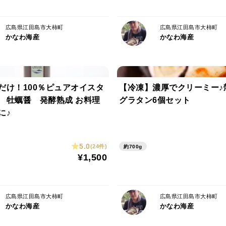
【保存方法】
要冷蔵（10℃以下）で保存し、お早めにお
広島県江田島市大柿町
広島県江田島市大柿町
かなわ海産
かなわ海産
【生産者からのひとこと】
「宮島」は、暑い夏でも生で安心して楽し
ひご堪能ください。
だけ！100％ピュアオイスタ
【冷凍】濃厚でクリーミー♪
 牡蠣醤 発酵熟成 お料理
グラタン6個セット
【かなわの生かき】
に♪
かなわのかきが育つのは、広島湾沖合約30
生活排水が流れ込まない清浄な海域で、通
5.0
よって甘く・身の引き締まった・かき本来
(24件)
約700g
¥1,500
育ちます。
広島県江田島市大柿町
広島県江田島市大柿町
かなわ海産
かなわ海産