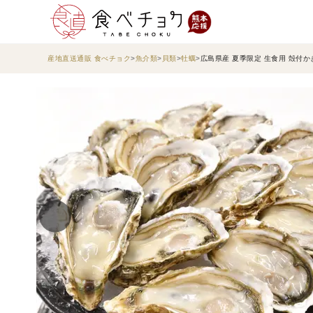
産地直送通販 食べチョク
魚介類
貝類
牡蠣
広島県産 夏季限定 生食用 殻付