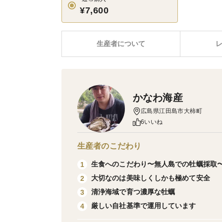
¥7,600
生産者について
かなわ海産
広島県江田島市大柿町
6いいね
生産者のこだわり
生食へのこだわり〜無人島での牡蠣採取
1
大切なのは美味しくしかも極めて安全
2
清浄海域で育つ濃厚な牡蠣
3
厳しい自社基準で運用しています
4