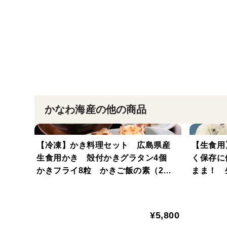
かなわ海産の他の商品
【冷凍】かき料理セット 広島県産
【生食用
生食用かき 殻付かきグラタン4個
く保存に
かきフライ8粒 かきご飯の素（2合
まま！ 
分） ご自宅用 贈答品におすすめ♪
¥5,800