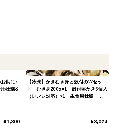
い。
召し上がりください。
、生産工場で丁寧に牡蠣殻を開け、ゴムバンドでとめ
ーンなどで簡単に取る事ができます。
お供に♪
【冷凍】かきむき身と殻付のWセッ
用牡蠣を
ト むき身200g×1 殻付蒸かき5個入
ぴったり
（レンジ対応）×1 生食用牡蠣 広
島県産 使いやすく便利♪
¥1,300
¥3,024