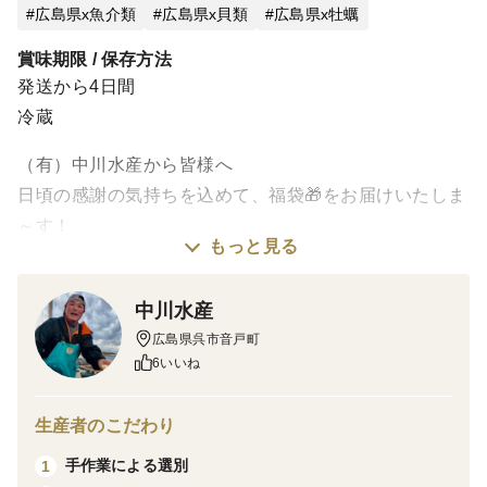
広島県x魚介類
広島県x貝類
広島県x牡蠣
賞味期限 / 保存方法
発送から4日間
冷蔵
（有）中川水産から皆様へ
日頃の感謝の気持ちを込めて、福袋🎁をお届けいたしま
～す！
もっと見る
通常価格 3,620円相当の商品となります！
中川水産
・【生食用・加熱用】むき身牡蠣300ｇ×2袋
広島県呉市音戸町
・【鍋のもと】お好きな鍋のもと 2ヶ
6いいね
お得なこの機会に、ぜひ一度お試しください！！
生産者のこだわり
ーーーーーーーーーーーーーーーーーーーー
手作業による選別
1
🔷熨斗をご希望の方は、特記事項にご記入をお願いいた