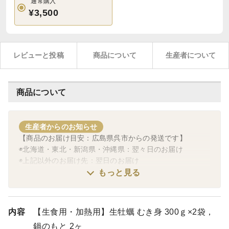
通常購入
¥3,500
レビューと投稿
商品について
生産者について
商品について
生産者からのお知らせ
【商品のお届け目安：広島県呉市からの発送です】
◉北海道・東北・新潟県・沖縄県：翌々日のお届け
◉上記以外のお届け先：翌日のお届け
（時間指定によっては、翌々日のお届けとなる場合もあり
もっと見る
ます。）
例）関東地方・長野県・静岡県・宮崎県・鹿児島県宛ての
午前中指定：翌々日のお届け
内容
【生食用・加熱用】生牡蠣 むき身 300ｇ×2袋，
✅冬季は天候や物流の増加により、配送に遅延が生じるこ
鍋のもと 2ヶ
とがあります。