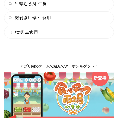
土手鍋のもと：甘口でコク深く、牡蠣との相性は抜群！
牡蠣むき身 生食
キムチ鍋のもと：辛さの中にも深みのあるスタミナ鍋の
もと。
殻付き牡蠣 生食用
ピリッと辛口で牡蠣との相性は抜
牡蠣 生食用
群！！
あっさり鍋のもと：野菜のうまみたっぷりのゴマがきい
た味噌鍋。
シメには、ラーメン・うどん・ごはんなどもおすすめで
アプリ内のゲームで遊んでクーポンをゲット！
す。
ーーーーーーーーーーーーーーーーーーーー
「海のミルク」とも言われる牡蠣🦪
亜鉛・タウリン・グリコーゲン・鉄分など栄養満点！
中でも、亜鉛の含有量は食品の中でトップクラス🏆
＜消費期限＞