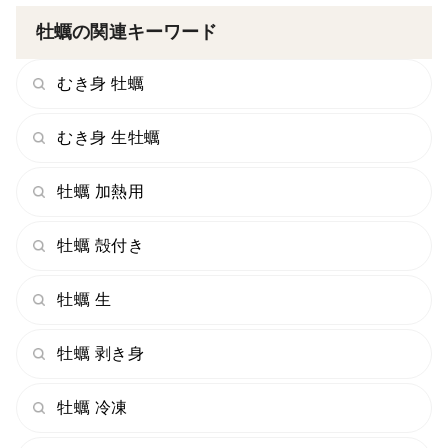
というだけで、加熱していただいても、
牡蠣の関連キーワード
もちろん美味しく召し上がっていただけます！
お鍋や、カキフライ、アヒージョなど
むき身 牡蠣
いろいろなお料理にどうぞ！
むき身 生牡蠣
✅生でお召し上がりになる場合は、よく洗い、
食卓に出してからも、お早めにお召し上がりください！
牡蠣 加熱用
✅品質管理には十分注意しておりますが、生ものですの
牡蠣 殻付き
で、
体調のすぐれない方・お子様・高齢の方・特に胃腸の強
牡蠣 生
くない方は、
十分加熱してからお召し上がりください。
牡蠣 剥き身
ーーーーーーーーーーーーーーーーーーーー
【鍋のもと】
牡蠣 冷凍
地元、呉市の老舗『ますやみそ』さんの鍋のもと。