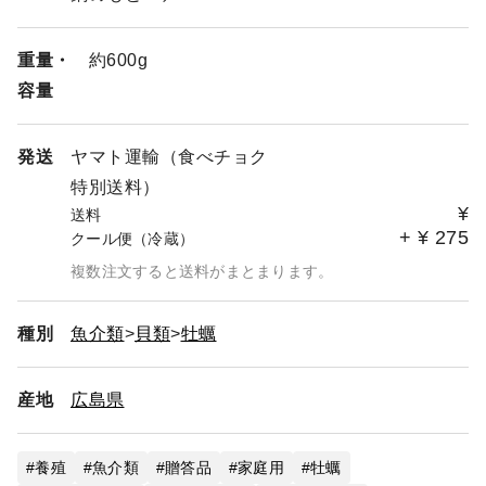
ご了承のほど、よろしくお願い申し上げます。
重量・
約600g
【ご希望の商品をご用意いたします！】
容量
商品一覧にないものでも、ご要望に応じてご用意いたしま
す。
むき身の組み合わせ、殻付きとむき身の組み合わせなど、
発送
ヤマト運輸（食べチョク
種類や数量は、ご自由に組み合わせできますので、
特別送料）
ご遠慮なくお申し付けください。
¥
送料
+
¥
275
【複数の商品を1つの箱におまとめ（同梱）ご希望のお客
クール便（冷蔵）
様へ】
複数注文すると送料がまとまります。
ご注文の前に、必ずお問い合わせをお願いいたします。
複数の商品を同梱した場合、箱代が1つになりますので少
しお安くなります！
種別
魚介類
貝類
牡蠣
商品ページを作成いたしますので、ご遠慮なくお問い合わ
せください。
産地
広島県
(そのままご注文いただくと、それぞれ箱入りの商品をひ
とくくりにしての
発送となります。）
養殖
魚介類
贈答品
家庭用
牡蠣