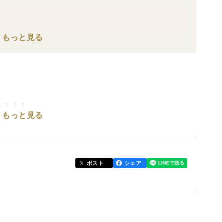
もっと見る
っ！！！
もっと見る
み。
うま）に品種が切り替わります。
ポスト
シェア
、【優馬（ゆうま）】の収穫開始です🥕