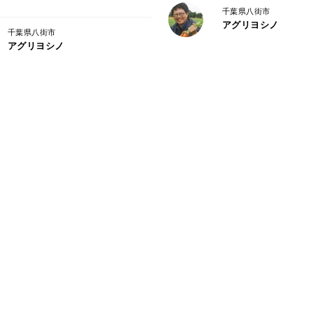
スフリーに育てた人参は甘くキレイに仕上
千葉県八街市
アグリヨシノ
千葉県八街市
アグリヨシノ
発送は、基本的に火曜日・金曜日を予定し
天候や育ち具合、他の作物のお世話などの
ください😌
【保存方法】
人参の最適な保存、貯蔵温度は0～5度だと
ています。
また乾燥にも弱いので湿度は90～95％ほ
す。
新聞紙・キッチンペーパーで包む、ビニー
長期間保管する場合は、使いやすい大きさ