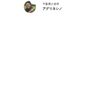
がっています。
千葉県八街市
アグリヨシノ
ています。
都合により発送が前後する場合がありますのでご了承
いわれています。保存するなら冷蔵庫での保存が適し
どがいいとされています。乾燥対策も長持ちの基本で
ル袋に入れるなどするとよりいいかと思います。
に切って冷凍にして保管してください。