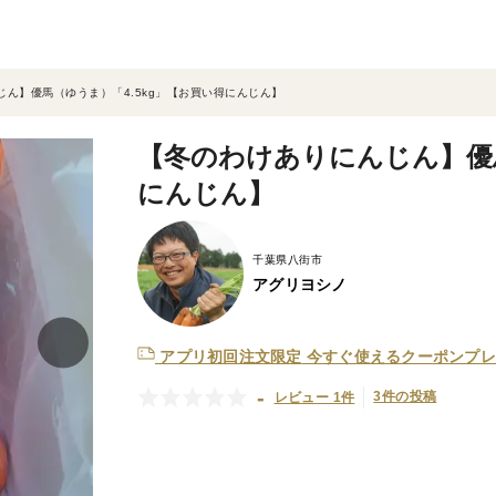
ん】優馬（ゆうま）「4.5kg」【お買い得にんじん】
【冬のわけありにんじん】優馬
にんじん】
千葉県八街市
アグリヨシノ
アプリ初回注文限定
今すぐ使えるクーポンプレ
-
3件の投稿
レビュー 1件