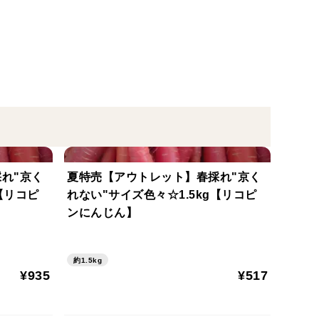
（ゆうま）】の収穫開始です🥕
がして、色味は鮮やかな赤みを帯びたオレンジ色をし
んじん料理にご活用くださいませ🥕
れ"京く
夏特売【アウトレット】春採れ"京く
【リコピ
れない"サイズ色々☆1.5kg【リコピ
ンにんじん】
ズ・Sサイズ混合になりますので、1.5kgで8本前後
約1.5kg
¥935
¥517
したりと、肥えた土作りをし、手間暇かけて、ストレ