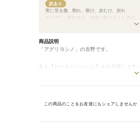
訳あり
実に至る傷、割れ、裂け、皮むけ、折れ
キズアリ、割れあり、虫食い部分カット済み。
商品説明
「アグリヨシノ」の吉野です。
冬も【わけありにんじん】を出品致します
キズアリ、割れあり、虫食い部分カット済
※R8年2月下旬頃より、エルザ→優馬（ゆ
ーーーーーーーーーーーーーーーーーーー
この商品のことをお友達にもシェアしませんか
冬の人参、出品いたしましたっ！
好評のクリスティーヌ、エルザに続きまして