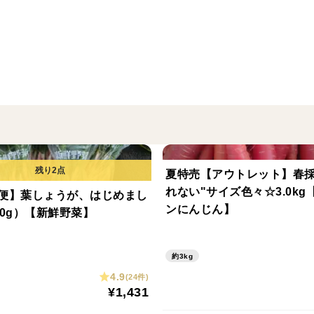
ーーーーーーーーーーーーーーーーーーー
冬の人参、出品いたしましたっ！
好評のクリスティーヌに続きまして、【優馬
優馬は、やや肩ばり形状のにんじんです。
クリスティーヌと違いにんじんらしい香り
ています。
優馬の味わい深い食味を活かして、色々なに
夏特売【アウトレット】春採
れない"サイズ色々☆3.0kg
便】葉しょうが、はじめまし
〈分量の目安〉
ンにんじん】
00g）【新鮮野菜】
サイズ色々ですが、Mサイズを中心に、Lサイ
くらいになるかと思います。
約3kg
4.9
(24件)
〈こだわり〉
¥1,431
畑に緑肥をすきこんだり、有機肥料を使用