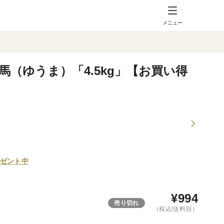
メニュー
（ゆうま）「4.5kg」【お買い得
ゼント中
¥
994
売り切れ
（税込/送料別）