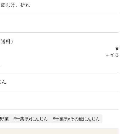
、皮むけ、折れ
別送料）
¥
+
¥
0
。
じん
x野菜
千葉県xにんじん
千葉県xその他にんじん