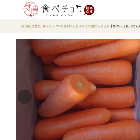
産地直送通販 食べチョク
野菜
にんじん
その他にんじん
【冬のわけありにんじ