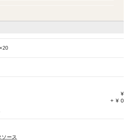
5日 日本テレビ 『news every.』で店舗『詰
9月 日本テレビ 『ヒルナンデス！』で店舗『詰め
月 テレビ東京 『よじごじDays』で店舗『詰め放
テレビ 『Live News it！』『めざましテレ
 2024年02月 TBS 『Nスタ』で紹介され
20
ウワサのお客様』で紹介されました 2019年11月
課』で紹介されました 2019年04月 フジテレ
ました 2016年06月 テレビ東京 『L4YOU！』で紹
日 『スーパーJチャンネル』で紹介されました 20
』で紹介されました
¥
+
¥
0
。
タソース