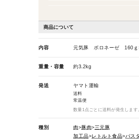
ポーク』が紹介されました 2025年06月2
め放題』が紹介されました 2024年0
放題』が紹介されました 2024年07
商品について
題』が紹介されました 2024年02月 フジ
ビ』で店舗『詰め放題』が紹介されました
内容
元気豚 ボロネーゼ 160ｇ×
ました 2023年12月 フジテレビ 『
日本テレビ 『それって！？実際どうなの
重量・
容量
約3.2kg
ビ 『Live News it！』で紹介され
介されました 2015年04月 テレビ朝
発送
ヤマト運輸
05年05月 NHK 『たべもの新世紀
送料
常温便
数量1点ごとに送料が発生します
種別
肉
豚肉
三元豚
加工品
レトルト食品
パス