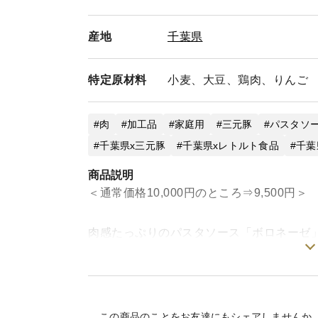
産地
千葉県
特定
原材料
小麦、大豆、鶏肉、りんご
肉
加工品
家庭用
三元豚
パスタソ
千葉県x三元豚
千葉県xレトルト食品
千葉
商品説明
＜通常価格10,000円のところ⇒9,500円＞
肉感たっぷりのパスタソース「ボロネーゼ
お肉を味わう、ボリューム感のあるパスタ
主役の元気豚を引き立てるのは、玉葱やセ
そこにトマト・赤ワイン・香辛料を加え、
この商品のことをお友達にもシェアしませんか