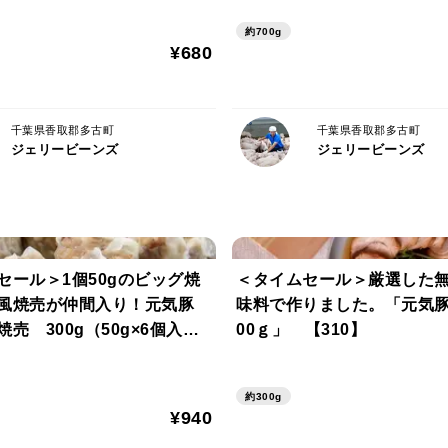
たんぱく質：10.3g
約700g
脂質：9.5g
¥680
炭水化物：14.6g
食塩相当量：2.5g
※サンプル品分析による推定値
千葉県香取郡多古町
千葉県香取郡多古町
ジェリービーンズ
ジェリービーンズ
【お召し上がり方】
中袋の封を切らず袋のまま、沸騰したお湯
い。
セール＞1個50gのビッグ焼
＜タイムセール＞厳選した
※加熱直後は大変熱くなっておりますので
風焼売が仲間入り！元気豚
味料で作りました。「元気豚 煮豚 
売 300g（50g×6個入）
00ｇ」 【310】
】
【賞味期限】
約300g
2026年9月11日（別途パッケージに記載）
¥940