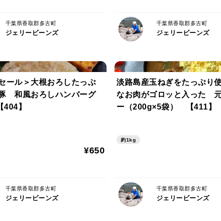
【保存方法】
直射日光、高温多湿を避けて常温で保存し
千葉県香取郡多古町
千葉県香取郡多古町
ジェリービーンズ
ジェリービーンズ
【配送方法】
ヤマト運輸
セール＞大根おろしたっぷ
淡路島産玉ねぎをたっぷり
【熨斗・包装】
気豚 和風おろしハンバーグ
なお肉がゴロッと入った 
シール熨斗対応可、ラッピング等の包装は
【404】
ー（200g×5袋） 【411】
※開封後はお早めにお召し上がりください
約1kg
※調理画像は調理例となります。
¥650
千葉県香取郡多古町
千葉県香取郡多古町
ジェリービーンズ
ジェリービーンズ