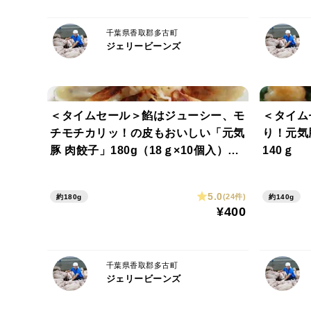
千葉県香取郡多古町
ジェリービーンズ
＜タイムセール＞餡はジューシー、モ
＜タイム
チモチカリッ！の皮もおいしい「元気
り！元
豚 肉餃子」180g（18ｇ×10個入）
140ｇ 
【370】
5.0
(24件)
約180g
約140g
¥400
千葉県香取郡多古町
ジェリービーンズ