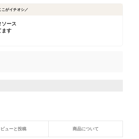
ここがイチオシ／
タソース
てます
レビューと投稿
商品について