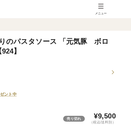
メニュー
りのパスタソース 「元気豚 ボロ
924】
ゼント中
¥
9,500
売り切れ
（税込/送料別）