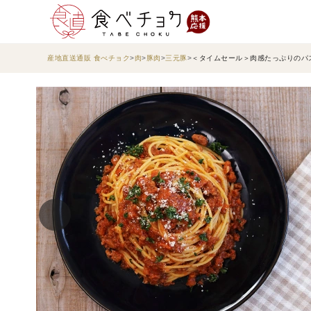
産地直送通販 食べチョク
肉
豚肉
三元豚
＜タイムセール＞肉感たっぷりのパスタ