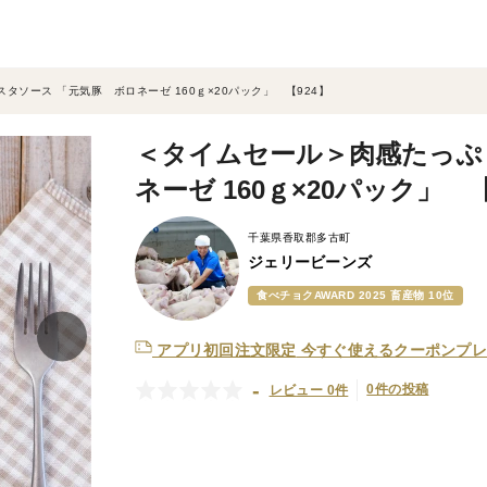
ソース 「元気豚 ボロネーゼ 160ｇ×20パック」 【924】
＜タイムセール＞肉感たっぷ
ネーゼ 160ｇ×20パック」 【
千葉県香取郡多古町
ジェリービーンズ
食べチョクAWARD 2025 畜産物 10位
アプリ初回注文限定
今すぐ使えるクーポンプレ
-
0件の投稿
レビュー 0件