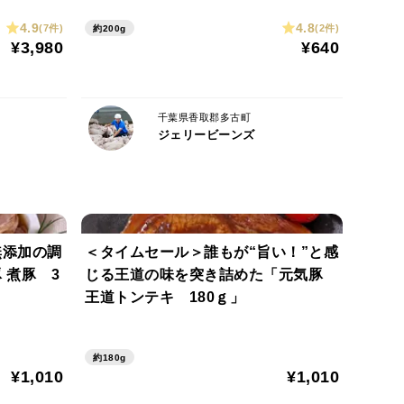
4.9
4.8
(7件)
(2件)
約200g
¥3,980
¥640
千葉県香取郡多古町
ジェリービーンズ
に入れ、約5分温め、器に移してお召し上がりくださ
無添加の調
＜タイムセール＞誰もが“旨い！”と感
、お取扱いは十分注意してください。
3
じる王道の味を突き詰めた「元気豚
王道トンテキ 180ｇ」
約180g
¥1,010
¥1,010