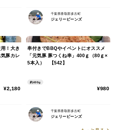
てください。
千葉県香取郡多古町
ジェリービーンズ
使用！大き
串付きでBBQやイベントにオススメ
元気豚カレ
「元気豚 豚つくね串」400ｇ（80ｇ×
できません
5本入） 【542】
。
約400g
¥2,180
¥980
千葉県香取郡多古町
ジェリービーンズ