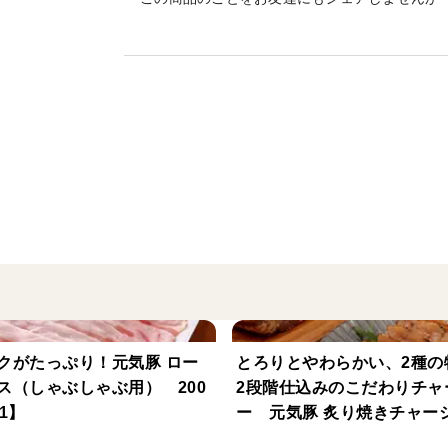
親しみやすく深い味わいに仕上げました。
【内容量】
160g×20パック
【原材料】
豚肉（千葉県産）、トマト・ピューレづけ
にんじん、セロリ）、赤ワイン、トマトケ
ポークエキス、にんにく、食用植物油脂、
カラメル色素、pH調整剤、調味料（アミ
豆・豚肉・りんごを含む）
クがたっぷり！元気豚 ロー
とろりとやわらかい、2種の
ス（しゃぶしゃぶ用） 200
2段階仕込みのこだわりチャ
【栄養成分表示（100gあたり）】
1】
ー 元気豚 炙り焼きチャ
約700g（不定貫） 【314
エネルギー：201kcal