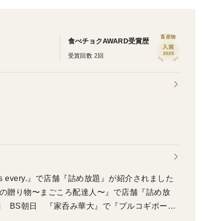
畜産物
食べチョクAWARD受賞歴
受賞回数 2回
ws every.』で店舗『詰め放題』が紹介されました
千葉の贈り物〜まごころ配達人〜』で店舗『詰め放
07日 BS朝日 『家呑み華大』で『プルコギポー
28日 日本テレビ 『青空レストラン』で『プルド