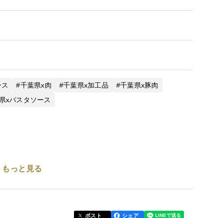
ース
千葉県x肉
千葉県x加工品
千葉県x豚肉
県xパスタソース
」。
もっと見る
ソースです。
ロリなど野菜の自然な甘味。
どなたにでも喜んでいただける、
ポスト
シェア