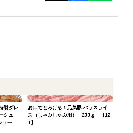
（イタリア製造）、ソテー野菜ミックス（たまねぎ、
チャップ、ウスターソース、野菜ペースト調味料、
しょうゆ、食塩、でん粉、砂糖、香辛料、カレー粉／
ノ酸）、増粘剤（加工デンプン）、（一部に小麦・大
特製ダレ
お口でとろける！元気豚 バラスライ
ーシュ
ス（しゃぶしゃぶ用） 200ｇ 【12
ーシュー
1】
】