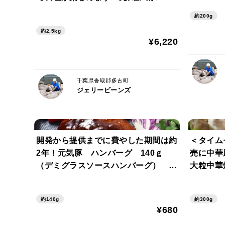
スブロック 2.5kg（不定貫） 【2】
約200g
約2.5kg
¥6,220
千葉県香取郡多古町
ジェリービーンズ
開発から提供までに費やした期間は約
＜タイム
2年！元気豚 ハンバーグ 140ｇ
売に中華
（デミグラスソースハンバーグ）
大粒中華焼
【403】
【342
約140g
約300g
¥680