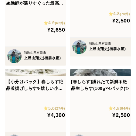
🌊漁師が選りすぐった最高の
一品👍やめられない止まらな
4.8
(70件)
い😍 250ｇ×2パック(500ｇ)
¥2,500
4.9
(62件)
¥2,650
和歌山県有田市
上野山翔史(福扇水産)
和歌山県有田市
上野山翔史(福扇水産)
【小分けパック】春しらす絶
[春しらす]獲れたて新鮮☀️絶
品釜揚げしらす✨嬉しい小分
品生しらす(100g×4パック)✨
けパック詰め合わせ(80g×10)
5.0
4.8
(27件)
(84件)
¥4,300
¥2,500