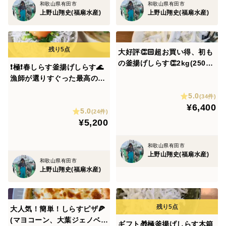
和歌山県有田市
和歌山県有田市
上野山翔史(福扇水産)
上野山翔史(福扇水産)
大好評👏🏻超お買い得、初も
の釜揚げしらす👏2kg(250ｇ
❗極❗春しらす釜揚げしらす🌊
×8)❗🍻(サイズ大きい)
漁師が選りすぐった最高の一
品👍 250ｇ×4パック(1Kｇ)
5.0
(34件)
¥6,400
5.0
(24件)
¥5,200
和歌山県有田市
上野山翔史(福扇水産)
和歌山県有田市
上野山翔史(福扇水産)
大人気！簡単！しらすピザ🍕
(マヨコーン、大葉ジェノベー
ギフト🎁極釜揚げしらす木箱