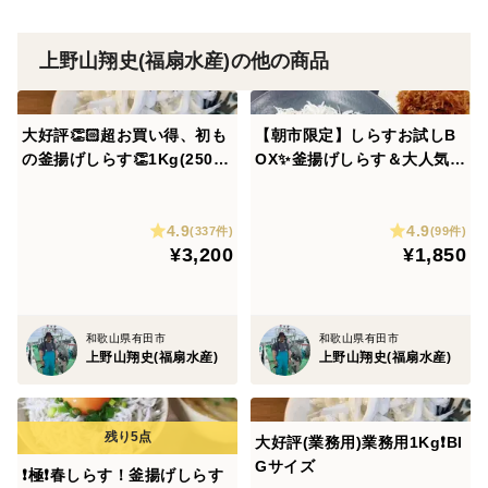
上野山翔史(福扇水産)の他の商品
大好評👏🏻超お買い得、初も
【朝市限定】しらすお試しB
の釜揚げしらす👏1Kg(250ｇ
OX✨釜揚げしらす＆大人気の
×4)❗🍻(サイズ大きい)
しらすの佃煮2種🚢[生姜、柚
子] (釜揚げ80ｇ×2、佃煮各
4.9
4.9
種60g)【初回限定BOX】
(337件)
(99件)
¥3,200
¥1,850
和歌山県有田市
和歌山県有田市
上野山翔史(福扇水産)
上野山翔史(福扇水産)
大好評(業務用)業務用1Kg❗BI
Gサイズ
❗極❗春しらす！釜揚げしらす