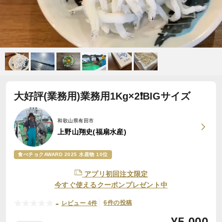
大好評(業務用)業務用1Kg×2❗BIGサイズ
和歌山県有田市
上野山翔史(福扇水産)
食べチョクAWARD 2025 水産物 10位
アプリ初回注文限定
今すぐ使えるクーポンプレゼント中
-
6件の投稿
レビュー 4件
¥
5,000