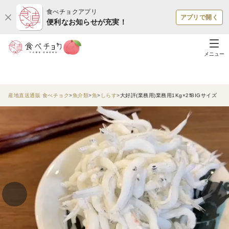
食べチョクアプリ
アプリで開く
便利なお知らせが充実！
メニュー
産地直送通販 食べチョク
魚介類
魚
しらす
大好評(業務用)業務用1Kg×2❗BIGサイズ