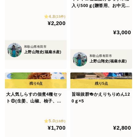
ゼ)各1枚
入り500ｇ(贈答用、お中元、
お歳暮)✨熨斗対応可能🌊
4.8
(15件)
¥2,200
¥3,000
和歌山県有田市
上野山翔史(福扇水産)
和歌山県有田市
上野山翔史(福扇水産)
大人気しらすの佃煮4種セッ
旨味抜群🍻かえりちりめん12
ト😍(生姜、山椒、柚子、蜜
0ｇ×5
柑 佃煮60ｇ×4 )
5.0
(16件)
¥1,700
¥2,800