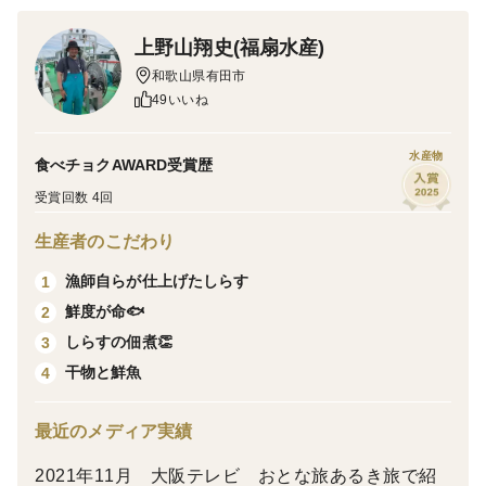
新鮮な良質なしらすを絶妙な塩加減とこだわりの茹でる
上野山翔史(福扇水産)
時間でふわふわぷりぷり！に仕上げています。
和歌山県有田市
カルシウムたっぷりでお子様にも大人気です👶
49いいね
初ものしらす 昔から初ものは縁起が良いとされている
のでこの機会に是非✨
東京の5つ星ホテルにも卸しています
水産物
食べチョクAWARD受賞歴
(ザ・キャピテルホテル東急/ザ・プリンスギャラリー紀
受賞回数 4回
尾井町)
生産者のこだわり
＜産地の特徴＞
漁師自らが仕上げたしらす
1
黒潮で育った良質なしらすです。(和歌山産)
鮮度が命🐟
2
大きめですが、味は変わりません🍻
しらすの佃煮👏
3
大根おろしなどと一緒に食べるとさらに美味しいです！
干物と鮮魚
4
＜配送＞
最近のメディア実績
注文日から2～5日以内に発送
2021年11月 大阪テレビ おとな旅あるき旅で紹