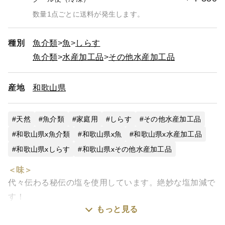
数量1点ごとに送料が発生します。
種別
魚介類
魚
しらす
魚介類
水産加工品
その他水産加工品
産地
和歌山県
天然
魚介類
家庭用
しらす
その他水産加工品
和歌山県x魚介類
和歌山県x魚
和歌山県x水産加工品
和歌山県xしらす
和歌山県xその他水産加工品
＜味＞
代々伝わる秘伝の塩を使用しています。絶妙な塩加減で
す！
もっと見る
＜こだわり＞