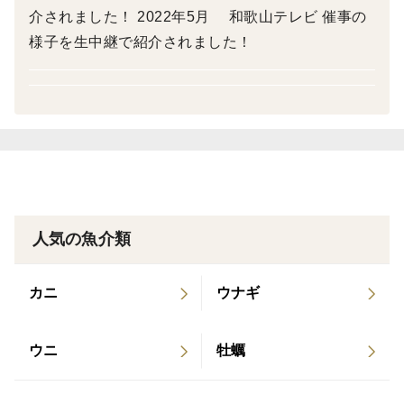
＜賞味期限及び保存方法＞
介されました！ 2022年5月 和歌山テレビ 催事の
保存方法:冷蔵(0℃～10℃)もしくは冷凍
様子を生中継で紹介されました！
冷凍の場合2ヵ月、解凍後6日
※解凍後は賞味期限に関わらずお早めにお召し上がりく
ださい。
＜最後に＞
和歌山の黒潮で育った良質なしらすです。
代々漁師で育ってきたこそ分かる良いしらすを見分け
人気の魚介類
方、そのしらすをまた自らが仕上げて最高の一品に仕上
げています。
カニ
ウナギ
是非一度【漁師が自ら仕上げたしらす】をご賞味くださ
い。
ウニ
牡蠣