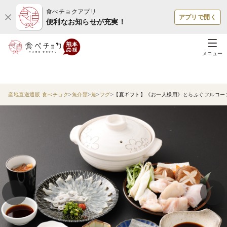
食べチョクアプリ
アプリで開く
便利なお知らせが充実！
メニュー
産地直送通販 食べチョク
魚介類
魚
フグ
【夏ギフト】《お一人様用》とらふぐフルコース