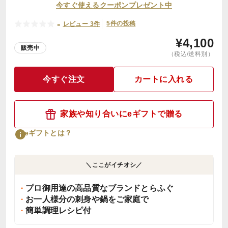
今すぐ使えるクーポンプレゼント中
-
5件の投稿
レビュー 3件
¥
4,100
販売中
（税込/送料別）
今すぐ注文
カートに入れる
家族や知り合いにeギフトで贈る
eギフトとは？
＼ここがイチオシ／
プロ御用達の高品質なブランドとらふぐ
お一人様分の刺身や鍋をご家庭で
簡単調理レシピ付