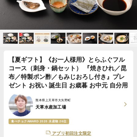
【夏ギフト】《お一人様用》とらふぐフル
コース（刺身・鍋セット） 『焼きひれ／昆
布／特製ポン酢／もみじおろし付き』プレ
ゼント お祝い 誕生日 お歳暮 お中元 自分用
熊本県上天草市大矢野町
天草水産加工場
食べチョクAWARD 2020 水産物 26位
アプリ初回注文限定