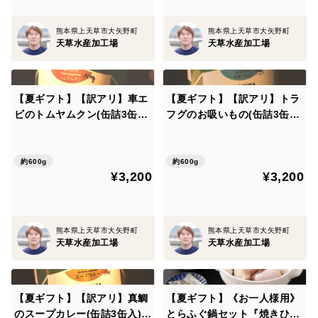
熊本県上天草市大矢野町
熊本県上天草市大矢野町
天草水産加工場
天草水産加工場
【夏ギフト】【訳アリ】車エ
【夏ギフト】【訳アリ】トラ
ビのトムヤムクン(缶詰3缶入)
フグのお吸いもの(缶詰3缶入)
《AMAUSA SOUP CAMP》
《AMAUSA SOUP CAMP》
ギフト プレゼント お祝い 誕
ギフト プレゼント お祝い 誕
生日 お歳暮 お中元 自分用 の
生日 お歳暮 お中元 自分用 の
約600g
約600g
¥3,200
¥3,200
し対応
し対応
熊本県上天草市大矢野町
熊本県上天草市大矢野町
天草水産加工場
天草水産加工場
【夏ギフト】【訳アリ】真鯛
【夏ギフト】《お一人様用》
のスープカレー(缶詰3缶入)
とらふぐ鍋セット『焼きひれ