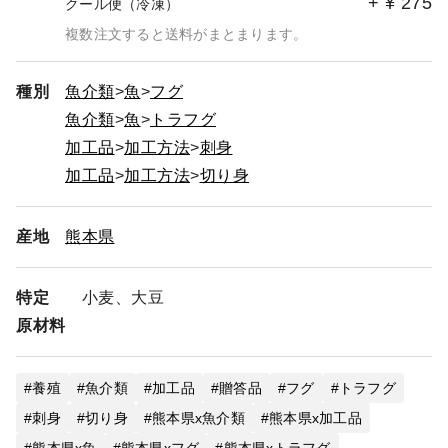
+
¥
275
クール便（冷凍）
複数注文すると送料がまとまります。
種別
魚介類
魚
フグ
魚介類
魚
トラフグ
加工品
加工方法
刺身
加工品
加工方法
切り身
産地
熊本県
特定
小麦、大豆
原材料
養殖
魚介類
加工品
贈答品
フグ
トラフグ
刺身
切り身
熊本県x魚介類
熊本県x加工品
熊本県x魚
熊本県xフグ
熊本県xトラフグ