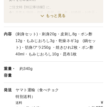
ご注文時【特記事項欄】に、
◆1.表書き(御祝・御礼・内祝・祝・寿・結婚祝・お中元・
もっと見る
お歳暮・お父さんありがとう)などをご記名ください。
※表書きに記入がない場合は空欄にてご用意いたします。
◆2.のし紙に記入するお名前
※先方様のお名前ではなく、贈り物をする側の方のお名前
内容
(刺身セット)・刺身20g・皮刺し8g・ポン酢
が入ります。ご記名なしの場合は無記入のまま。
12g・もみじおろし3g・乾燥ネギ1g (鍋セッ
ト)・切身/アラ250g ・焼きひれ2枚・ポン酢
40ml・もみじおろし10g・昆布1枚
重量・
約340g
容量
発送
ヤマト運輸（食べチョク
特別送料）
¥
送料