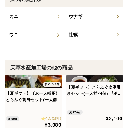
uTube「2丁拳銃小堀裕之のほこりまみれ」に出演
(刺身セット)
2018年8月：「ミシュランガイド」に直営店が掲載
・ポン酢:米酢(国内製造)、醤油、みりん、糖類(砂糖、
カニ
ウナギ
2015年10月：KKTくまもと県民テレビで催事の試
水飴)/アルコール、調味料(アミノ酸等)、カラメル色
食を生中継 2014年10月： KKTくまもと県民テレビ
素、(一部に大豆、小麦を含む)
で商品を紹介 RKK熊本放送で商品を紹介
ウニ
牡蠣
(製造地:山口県)
・もみじおろし:大根(国産)、唐辛子/アルコール、酸味
料、モナスカス色素、増粘剤(グァーガム)、香辛料抽出
物
(製造地:山口県)
天草水産加工場の他の商品
・乾燥ネギ
(製造地:福岡県)
すぐに出荷
【夏ギフト】とらふぐ皮湯引
【夏ギフト】《お一人様用》
きセット(一人前×4個) 『ポン
(鍋セット)
とらふぐ刺身セット(一人前×
酢／もみじおろし付』プレゼ
2皿)『ポン酢／薬味付』プレ
ント お祝い 誕生日 お歳暮 お
・黒ポン酢(濃口醤油(混合)、だいだい酢、みりん、醸造
ゼント お祝い 誕生日 お歳暮
中元 自分用 のし対応
約270g
調味料、かつお削り節、昆布、調味料(アミノ酸等)(一部
¥2,100
4.5
お中元 自分用 のし対応
(25件)
約88g
に小麦、大豆を含む))
¥3,080