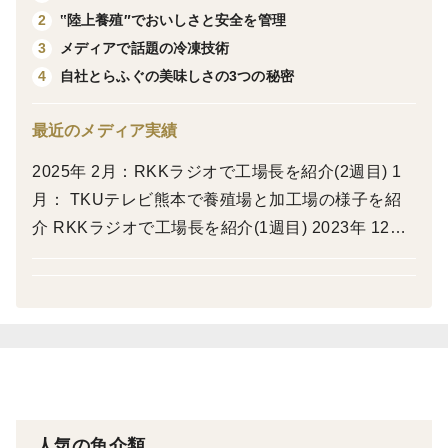
で、“生”のような食感と味わいをお楽しみいただけま
‟陸上養殖″でおいしさと安全を管理
2
す。
メディアで話題の冷凍技術
3
自社とらふぐの美味しさの3つの秘密
4
鍋には液体凍結機“テクニカン凍眠”を使用。
圧倒的な凍結スピードにより氷結晶の膨張を最大限抑え
最近のメディア実績
ることが可能になり、細胞をほとんど破壊せず、品質を
2025年 2月：RKKラジオで工場長を紹介(2週目) 1
保てます。
月： TKUテレビ熊本で養殖場と加工場の様子を紹
介 RKKラジオで工場長を紹介(1週目) 2023年 12
ふぐ料理人が手がけた黒ポン酢は、ふぐ鍋との相性抜
月：YouTube「フーディボーイチャンネル」にて直
群。一口食べれば、その贅沢な味わいに感動します。
営店と商品を紹介 8月：TKUテレビ熊本で直営店の
■原材料・製造地
料理を放送 2022年7月：RKK熊本放送で直営店の
料理を放送 2021年 11月：読売テレビで商品を紹介
原料ふぐ 標準和名：とらふぐ
5月：RKK熊本放送で養殖場の様子を放送 2020年 9
・刺身 ・皮刺し ・切身/アラ ・焼きひれ
月：TKUテレビ熊本で養殖場の様子を生中継 1月：
（原産地:すべて熊本県上天草市）
同局で養殖場の様子と商品を紹介 2019年12月：Yo
人気の魚介類