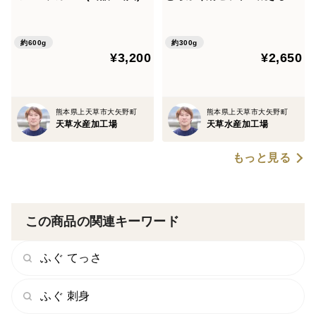
《AMAUSA SOUP CAMP》
／昆布／特製ポン酢／もみじ
ギフト プレゼント お祝い 誕
おろし付き』プレゼント お祝
生日 お歳暮 お中元 自分用 の
い 誕生日 お歳暮 お中元 自分
約600g
約300g
¥3,200
¥2,650
し対応
用 のし対応
熊本県上天草市大矢野町
熊本県上天草市大矢野町
天草水産加工場
天草水産加工場
もっと見る
この商品の関連キーワード
ふぐ てっさ
ふぐ 刺身