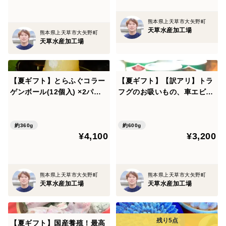
(製造地:熊本県上天草市)
・もみじおろし(大根、唐辛子、pH調整剤、ラック色素)
熊本県上天草市大矢野町
天草水産加工場
(製造地:埼玉県)
熊本県上天草市大矢野町
天草水産加工場
・昆布
(製造地:北海道)
【夏ギフト】とらふぐコラー
【夏ギフト】【訳アリ】トラ
■賞味期限
ゲンボール(12個入) ×2パッ
フグのお吸いもの、車エビの
ク
トムヤムクン、真鯛のスープ
1カ月
カレー(缶詰3種詰合せ3缶入)
《AMAUSA SOUP CAMP》
約360g
約600g
■注意事項/その他
¥4,100
¥3,200
ギフト プレゼント 誕生日 お
中元 自分用 のし対応
※冷凍(-18℃以下)で保存して下さい。
※生ものですので、開封後はお早めにお召し上がりくだ
熊本県上天草市大矢野町
熊本県上天草市大矢野町
さい。
天草水産加工場
天草水産加工場
※画像はイメージです。
〜ブランド“吉宝®ふぐ”紹介〜
【夏ギフト】国産養殖！最高