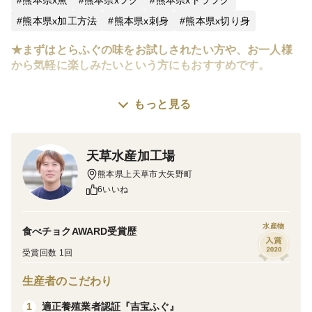
熊本県x加工方法
熊本県x刺身
熊本県x切り身
★まずはとらふぐの味をお試しされたい方や、お一人様
から気軽に楽しみたいという方にもおすすめです。
高品質なとらふぐのお刺身や鍋をお楽しみいただけま
もっと見る
す。焼きふぐや唐揚げ、煮付けなど、アレンジ次第で
様々な美味しさを味わえます。
天草水産加工場
ひれは乾燥させて、じっくり焼き上げております。熱燗
熊本県上天草市大矢野町
に入れるだけでひれ酒の完成です。お酒を飲まれない方
6いいね
でも出汁にご利用できます。〈お召し上がり方〉しおり
付です。
水産物
食べチョクAWARD受賞歴
受賞回数 1回
刺身には食品・食材の鮮度や食感、風味を維持する急速
凍結技術“プロトン凍結”を使用。
生産者のこだわり
細胞を壊さず、解凍時のドリップを最小限に抑えること
適正養殖業者認証『吉宝ふぐ』
1