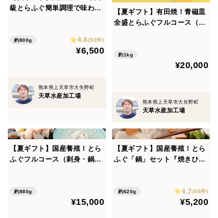
級とらふぐ簡単調理で味わえ
【夏ギフト】有田焼！青磁皿
るセット
全盛とらふぐフルコース（刺
身・鍋セット） 『焼きひれ／
4.6
(92件)
約800g
昆布／特製ポン酢／もみじお
¥6,500
ろし付き』プレゼント お祝い
約1kg
¥20,000
誕生日 お歳暮 お中元 自分用
熊本県上天草市大矢野町
天草水産加工場
熊本県上天草市大矢野町
天草水産加工場
【夏ギフト】国産養殖！とら
【夏ギフト】国産養殖！とら
ふぐフルコース（刺身・鍋セ
ふぐ「鍋」セット『焼きひれ
ット） 『焼きひれ／昆布／特
／昆布／特製ポン酢／もみじ
製ポン酢／もみじおろし付
おろし付き』プレゼント お祝
4.7
き』プレゼント お祝い 誕生
い 誕生日 お歳暮 お中元 自分
(66件)
約880g
約620g
¥15,000
¥5,200
日 お歳暮 お中元 自分用 のし
用 のし対応
対応