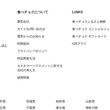
乾燥させると劣化が早くなります。 新聞紙
存することができます。
食べチョクについて
LINKS
夏場：涼しい場所
冬場：凍結しない場所
運営会社
食べチョクふるさと納税
ガイド/お問い合わせ
食べチョク コンシェルジュ
【丁寧な梱包】
運営からのお知らせ
食べチョク ギフトカード
また、輸送中の衝撃を抑えるための丁寧な
利用規約
iOSアプリ
し込む
梱包用ダンボールは長芋専用以外のダンボ
プライバシーポリシー
さい。
特定商取引法
小さな傷等が入っている可能性があります
カスタマーハラスメントに対する
(リピーターの方にはサービスで洗浄致し
当社の考え方
ださい)
採用情報
手県
宮城県
秋田県
山形県
玉県
千葉県
東京都
神奈川県