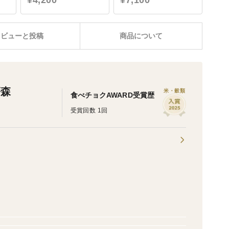
¥4,200
¥7,100
レビューと投稿
商品について
笹森
米・穀類
食べチョクAWARD受賞歴
受賞回数 1回