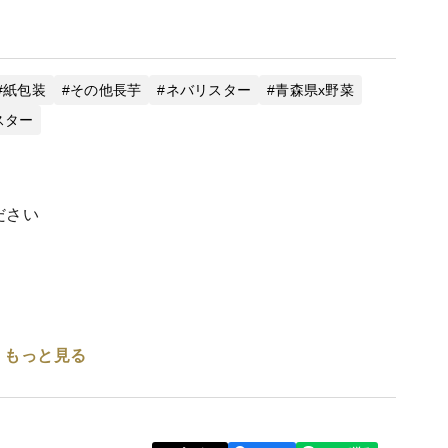
紙包装
その他長芋
ネバリスター
青森県x野菜
スター
ださい
もっと見る
域からの発送や、天候などにより、発送の翌日お届け