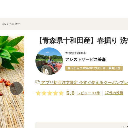
g ネバリスター
【青森県十和田産】春掘り 洗
青森県十和田市
アシストサービス笹森
食べチョクAWARD 2025 米・穀類 5位
アプリ初回注文限定
今すぐ使えるクーポンプレ
5.0
17件の投稿
レビュー 13件
＼