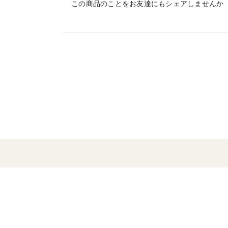
・時間指定をした場合、お届け日が遅くな
この商品のことをお友達にもシェアしませんか
・コンビニ払いの場合、入金確認後に順次
ます。発送日は保証されません。
------------------------------------
。*:゜☆数ある商品から当ページを☆゜
。*:゜☆閲覧して頂きありがとうございま
【ネバリスターの魅力】
長いもとやまと芋を掛け合わせて出来た新
の形で不揃いになり難く、収穫し易さと長
目は小ぶりな長いもですが、食べてみると
粘りは長いもの2倍以上で甘みもほどよく
いており、加熱することでホクホクの食感