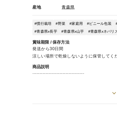
産地
青森県
慣行栽培
野菜
家庭用
ビニール包装
青森県x長芋
青森県x山芋
青森県xネバリ
賞味期限 / 保存方法
発送から30日間
涼しい場所で乾燥しないように保管してく
商品説明
------------------------------------
【ご注意事項】
・お届け日の保証はございません。遠隔地
とならない場合がございます。