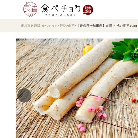
産地直送通販 食べチョク
野菜
山芋
【青森県十和田産】春掘り 洗い長芋10k