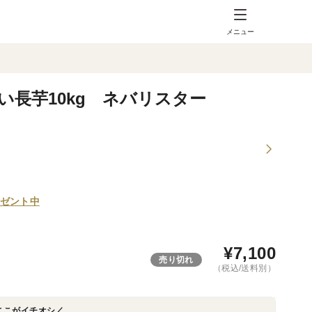
メニュー
い長芋10kg ネバリスター
ゼント中
¥
7,100
売り切れ
（税込/送料別）
ここがイチオシ／