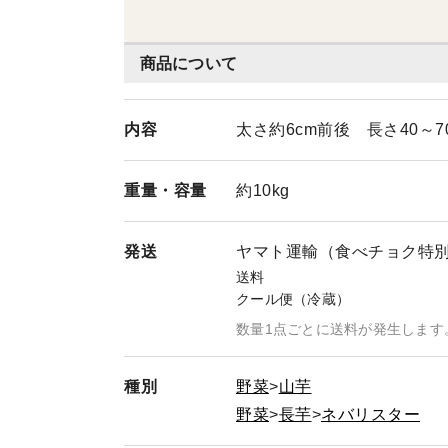
商品について
内容
太さ約6cm前後 長さ40～70
重量・
容量
約10kg
発送
ヤマト運輸（食べチョク特
送料
クール便（冷蔵）
数量1点ごとに送料が発生します
種別
野菜
山芋
野菜
長芋
ネバリスター