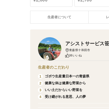
¥2,000
¥2,700
生産者について
アシストサービス
青森県十和田市
36いいね
生産者のこだわり
ゴボウ生産量日本一の青森県
1
健康な体は健康な野菜から
2
いい土だからいい野菜を
3
受け継がれる意思、人の夢
4