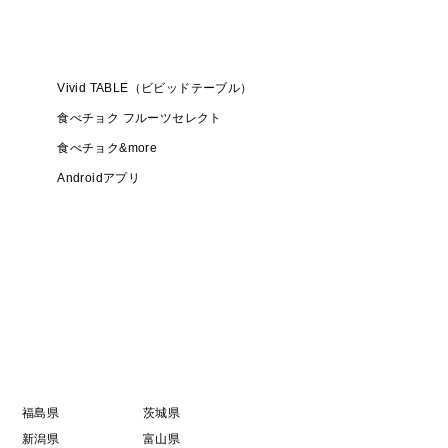
で包み乾燥から守り冷蔵保存することで1～2ヶ月間保
Vivid TABLE（ビビッドテーブル）
食べチョク フルーツセレクト
食べチョク&more
梱包に心掛けています。
Androidアプリ
ールを使用する場合がありますので、予めご了承くだ
が、味に差はありません。
ます。ご希望の場合は特記事項の欄にその旨をお書きく
福島県
茨城県
新潟県
富山県