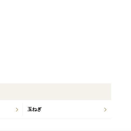
ススメです。
防ぐ対策をとっております。
る温度管理をしていますので、いつでも新鮮で美味し
玉ねぎ
ずに保存するのがポイントです。