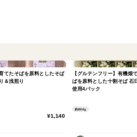
品種の特徴
片手に乗るお手軽サイズの坊ちゃん南瓜。
に緑黄色野菜の王様南瓜がお召し上がりい
保存方法など
風通しの良い直射日光の当たらない場所に
中なら、せめてフタはしないで保管してく
しておいてもOK。
育てたそばを原料としたそば
【グルテンフリー】有機畑
※１２月に入ってくると、カボチャは傷み
り＆浅煎り
ばを原料とした十割そば 石
すこと、ご了承下さい。大人数で分ける、
使用4パック
意ください。
約800g
¥1,140