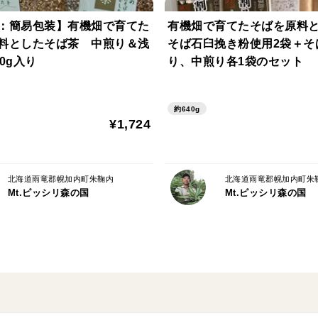
：簡易包装】有機畑で育てた
有機畑で育てたそばを原料
料としたそば茶 中煎り＆浅
そば石臼挽き粉使用2袋＋そ
0g入り
り、中煎り各1袋のセット
約640g
¥1,724
北海道雨竜郡幌加内町朱鞠内
北海道雨竜郡幌加内町朱
Mt.ピッシリ森の国
Mt.ピッシリ森の国