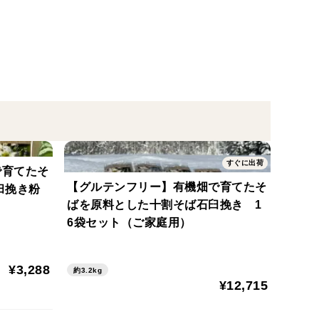
重くて切るのが大変な南瓜ですが、これなら毎日簡単
ただけます。
保管してください。箱に入れっぱなしはNGです。箱の
ださいね。玄関の内側の隅や風の通る廊下などに転が
すぐに出荷
で育てたそ
やすくなってきますので、長期保存には限界がありま
【グルテンフリー】有機畑で育てたそ
臼挽き粉
お裾分けされるなど以外では、数量の多いものはご注
ばを原料とした十割そば石臼挽き 1
6袋セット（ご家庭用）
¥3,288
約3.2kg
¥12,715