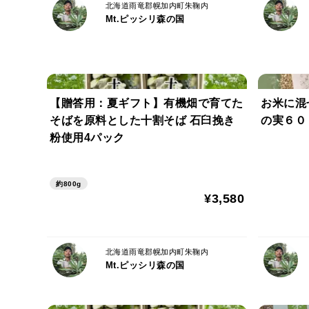
北海道雨竜郡幌加内町朱鞠内
Mt.ピッシリ森の国
【贈答用：夏ギフト】有機畑で育てた
お米に混
そばを原料とした十割そば 石臼挽き
の実６０
粉使用4パック
約800g
¥3,580
北海道雨竜郡幌加内町朱鞠内
Mt.ピッシリ森の国