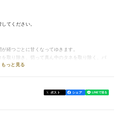
管してください。
間が経つごとに甘くなってゆきます。
タを取り除き、切って真ん中のタネを取り除く、バ
もっと見る
培のカボチャです。
ポスト
シェア
や雪の多さでメディアにしょっちゅう取り上げられ
農家です。