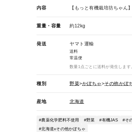
内容
【もっと有機栽培坊ちゃん】南瓜
重量・
容量
約12kg
発送
ヤマト運輸
送料
常温便
数量1点ごとに送料が発生します
種別
野菜
かぼちゃ
その他かぼ
産地
北海道
農薬化学肥料不使用
野菜
有機JAS
そ
北海道xその他かぼちゃ