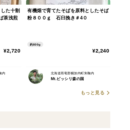
とした十割
有機畑で育てたそばを原料としたそば
ば茶浅煎
粉８００ｇ 石臼挽き＃4０
約800g
¥2,720
¥2,240
鞠内
北海道雨竜郡幌加内町朱鞠内
Mt.ピッシリ森の国
もっと見る