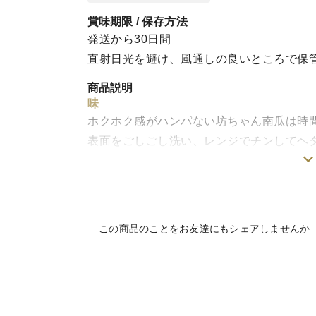
賞味期限 / 保存方法
発送から30日間
直射日光を避け、風通しの良いところで保
商品説明
味
ホクホク感がハンパない坊ちゃん南瓜は時
表面をごしごし洗い、レンジでチンしてヘ
ターをのせたらもうまるでスイーツ❣
栽培・生産のこだわり
日本最寒の地でとことんこだわった有機栽
この商品のことをお友達にもシェアしませんか
産地の特徴
寒暖差がハンパない朱鞠内。毎年最低気温
る、厳しい気候の当地で、唯一の有機栽培