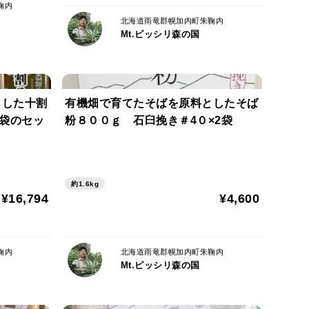
鞠内
北海道雨竜郡幌加内町朱鞠内
Mt.ピッシリ森の国
とした十割
有機畑で育てたそばを原料としたそば
２袋のセッ
粉８００ｇ 石臼挽き＃4０×2袋
約1.6kg
¥16,794
¥4,600
鞠内
北海道雨竜郡幌加内町朱鞠内
Mt.ピッシリ森の国