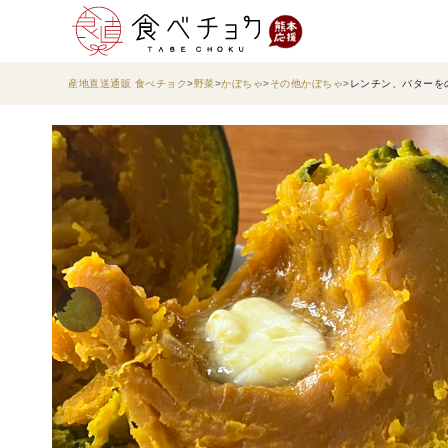
産地直送通販 食べチョク
野菜
かぼちゃ
その他かぼちゃ
レンチン、バターを