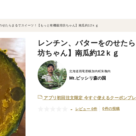
のせたらまるでスイーツ！【もっと有機栽培坊ちゃん】南瓜約12ｋｇ
レンチン、バターをのせたら
坊ちゃん】南瓜約12ｋｇ
北海道雨竜郡幌加内町朱鞠内
Mt.ピッシリ森の国
アプリ初回注文限定
今すぐ使えるクーポンプレ
-
0件の投稿
レビュー 0件