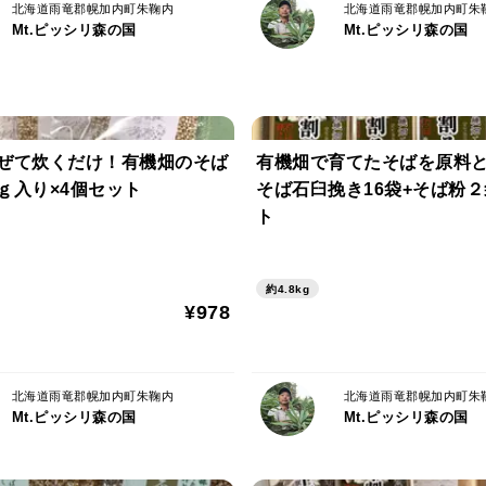
北海道雨竜郡幌加内町朱鞠内
北海道雨竜郡幌加内町朱
Mt.ピッシリ森の国
Mt.ピッシリ森の国
ぜて炊くだけ！有機畑のそば
有機畑で育てたそばを原料
ｇ入り×4個セット
そば石臼挽き16袋+そば粉
ト
約4.8kg
¥978
北海道雨竜郡幌加内町朱鞠内
北海道雨竜郡幌加内町朱
Mt.ピッシリ森の国
Mt.ピッシリ森の国