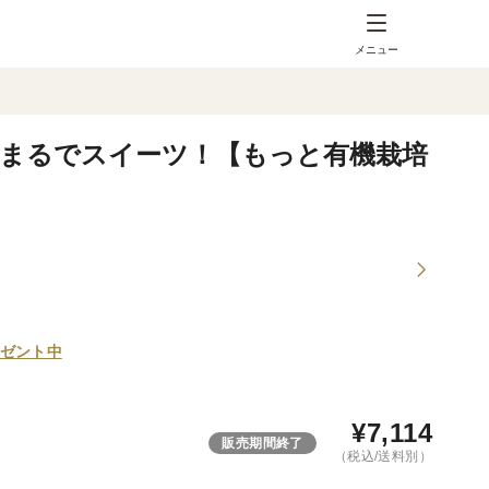
メニュー
まるでスイーツ！【もっと有機栽培
ゼント中
¥
7,114
販売期間終了
（税込/送料別）