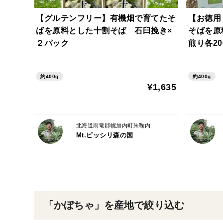
【グルテンフリー】有機畑で育てたそ
【お徳用
ばを原料とした十割そば 石臼挽き×
そばを原
２パック
煎り各20
約400g
約400g
¥1,635
北海道雨竜郡幌加内町朱鞠内
Mt.ピッシリ森の国
「かぼちゃ」を産地で絞り込む