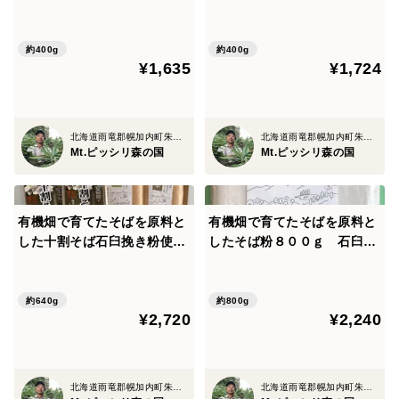
そば 石臼挽き×２パック
ば茶 中煎り＆浅煎り各200
g入り
約400g
約400g
¥1,635
¥1,724
北海道雨竜郡幌加内町朱鞠内
北海道雨竜郡幌加内町朱鞠内
Mt.ピッシリ森の国
Mt.ピッシリ森の国
有機畑で育てたそばを原料と
有機畑で育てたそばを原料と
した十割そば石臼挽き粉使用
したそば粉８００ｇ 石臼挽
2袋＋そば茶浅煎り、中煎り
き＃4０
各1袋のセット
約640g
約800g
¥2,720
¥2,240
北海道雨竜郡幌加内町朱鞠内
北海道雨竜郡幌加内町朱鞠内