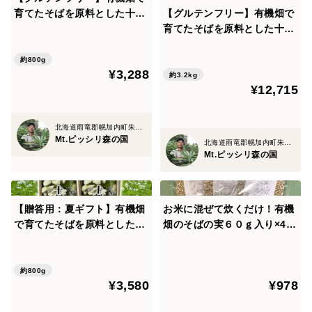
育てたそばを原料とした十割
【グルテンフリー】有機畑で
そば 石臼挽き粉使用4パック
育てたそばを原料とした十割
そば石臼挽き 16袋セット
（ご家庭用）
約800g
¥3,288
約3.2kg
¥12,715
北海道雨竜郡幌加内町朱鞠内
Mt.ピッシリ森の国
北海道雨竜郡幌加内町朱鞠内
Mt.ピッシリ森の国
【贈答用：夏ギフト】有機畑
お米に混ぜて炊くだけ！有機
で育てたそばを原料とした十
畑のそばの実６０ｇ入り×4個
割そば 石臼挽き粉使用4パッ
セット
ク
約800g
¥3,580
¥978