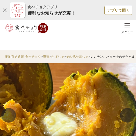
食べチョクアプリ
アプリで開く
便利なお知らせが充実！
メニュー
産地直送通販 食べチョク
野菜
かぼちゃ
その他かぼちゃ
レンチン、バターをのせたらま