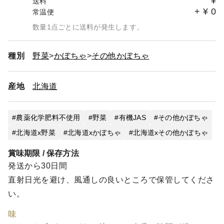
¥
送料
+
¥
0
常温便
数量1点ごとに送料が発生します。
種別
野菜
かぼちゃ
その他かぼちゃ
産地
北海道
農薬化学肥料不使用
野菜
有機JAS
その他かぼちゃ
北海道x野菜
北海道xかぼちゃ
北海道xその他かぼちゃ
賞味期限 / 保存方法
発送から30日間
直射日光を避け、風通しの良いところで保管してくださ
い。
味