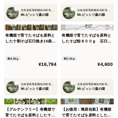
北海道雨竜郡幌加内町朱鞠内
北海道雨竜郡幌加内町朱鞠内
Mt.ピッシリ森の国
Mt.ピッシリ森の国
有機畑で育てたそばを原料と
有機畑で育てたそばを原料と
した十割そば石臼挽き16袋
したそば粉８００ｇ 石臼挽
+そば粉２袋のセット
き＃4０×2袋
約4.8kg
約1.6kg
¥16,794
¥4,600
北海道雨竜郡幌加内町朱鞠内
北海道雨竜郡幌加内町朱鞠内
Mt.ピッシリ森の国
Mt.ピッシリ森の国
【グルテンフリー】有機畑で
【お徳用：簡易包装】有機畑
育てたそばを原料とした十割
で育てたそばを原料としたそ