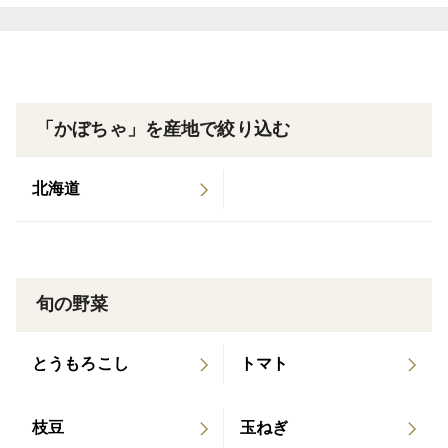
片手に乗るお手軽サイズの坊ちゃん南瓜。重くて切るの
が大変な南瓜ですが、これなら毎日簡単に緑黄色野菜の
王様南瓜がお召し上がりいただけます。
保存方法など
「かぼちゃ」を産地で絞り込む
風通しの良い直射日光の当たらない場所に保管してくだ
さい。箱に入れっぱなしはNGです。箱の中なら、せめ
北海道
てフタはしないで保管してくださいね。玄関の内側の隅
や風の通る廊下などに転がしておいてもOK。
※もっと坊ちゃんをご希望の方へ、80サイズの箱でお届
旬の野菜
けします。
とうもろこし
トマト
※１２月に入ってくると、カボチャは傷みやすくなって
きますので、長期保存には限界がありますこと、ご了承
枝豆
玉ねぎ
下さい。大人数で分ける、お裾分けされるなど以外で