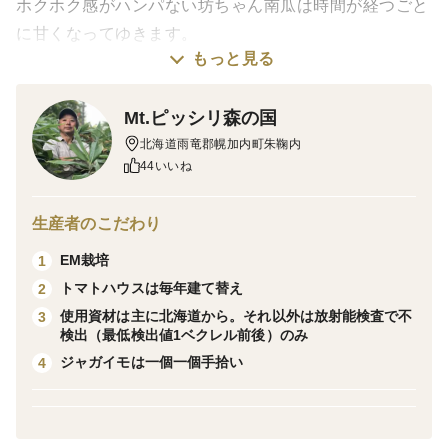
ホクホク感がハンパない坊ちゃん南瓜は時間が経つごと
に甘くなってゆきます。
もっと見る
表面をごしごし洗い、レンジでチンしてヘタを取り除
き、切って真ん中のタネを取り除く、バターをのせたら
Mt.ピッシリ森の国
もうまるでスイーツ❣
北海道雨竜郡幌加内町朱鞠内
44いいね
栽培・生産のこだわり
日本最寒の地でとことんこだわった有機栽培のカボチャ
です。
生産者のこだわり
EM栽培
1
産地の特徴
トマトハウスは毎年建て替え
2
寒暖差がハンパない朱鞠内。毎年最低気温や雪の多さで
使用資材は主に北海道から。それ以外は放射能検査で不
3
メディアにしょっちゅう取り上げられる、厳しい気候の
検出（最低検出値1ベクレル前後）のみ
当地で、唯一の有機栽培農家です。
ジャガイモは一個一個手拾い
4
品種の特徴