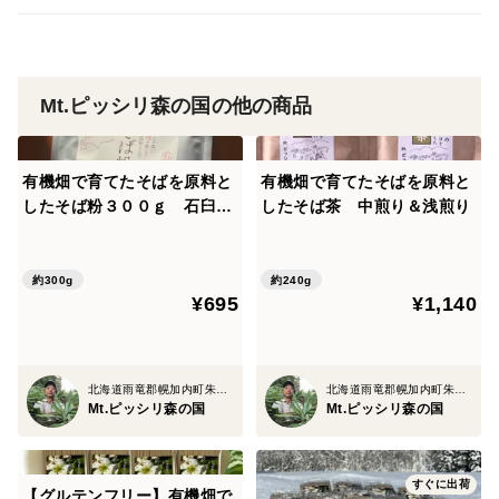
は、数量の多いものはご注意ください。
Mt.ピッシリ森の国の他の商品
有機畑で育てたそばを原料と
有機畑で育てたそばを原料と
したそば粉３００ｇ 石臼挽
したそば茶 中煎り＆浅煎り
き＃4０
約300g
約240g
¥695
¥1,140
北海道雨竜郡幌加内町朱鞠内
北海道雨竜郡幌加内町朱鞠内
Mt.ピッシリ森の国
Mt.ピッシリ森の国
すぐに出荷
【グルテンフリー】有機畑で