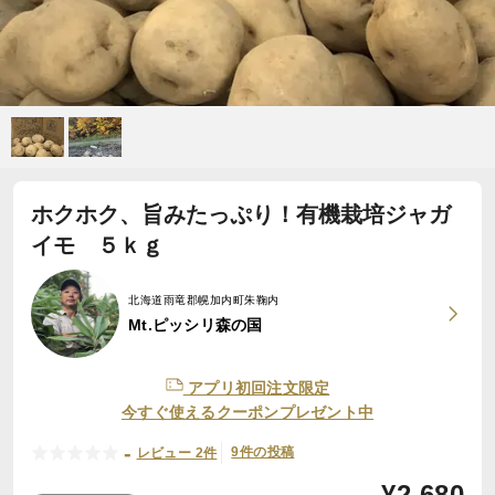
ホクホク、旨みたっぷり！有機栽培ジャガ
イモ ５ｋｇ
北海道雨竜郡幌加内町朱鞠内
Mt.ピッシリ森の国
アプリ初回注文限定
今すぐ使えるクーポンプレゼント中
-
9件の投稿
レビュー 2件
¥
2,680