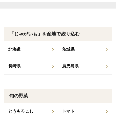
日本一厳しい自然環境、真夏の寒暖差はどこよりも激し
く、日中30℃以上になるのに、同じ月、8月に一桁の気
温になることもあるのです。その激しい気温差が、どこ
よりも美味しく旨みののった作物を作ります。
「じゃがいも」を産地で絞り込む
＜品種など＞
有機栽培 男爵、北あかり、メークインの中から１品
北海道
茨城県
種。
サイズは、６５ｇ～２６０ｇまでの混み玉です。
長崎県
鹿児島県
配送について
ゆうパックでの配送となります。
日本郵政より到着日時が到着まで1日程度の遅延が起こ
旬の野菜
る場合があると案内が来ていますので、期日指定不可と
させていただきます。
とうもろこし
トマト