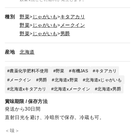
種別
野菜
じゃがいも
キタアカリ
野菜
じゃがいも
メークイン
野菜
じゃがいも
男爵
産地
北海道
農薬化学肥料不使用
野菜
有機JAS
キタアカリ
メークイン
男爵
北海道x野菜
北海道xじゃがいも
北海道xキタアカリ
北海道xメークイン
北海道x男爵
賞味期限 / 保存方法
発送から30日間
直射日光を避け、冷暗所で保存。冷蔵も可。
＜味＞