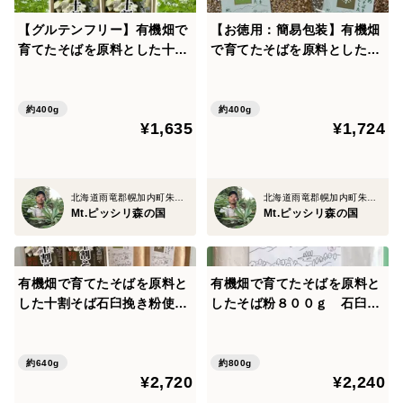
【グルテンフリー】有機畑で
【お徳用：簡易包装】有機畑
育てたそばを原料とした十割
で育てたそばを原料としたそ
そば 石臼挽き×２パック
ば茶 中煎り＆浅煎り各200
g入り
約400g
約400g
¥1,635
¥1,724
北海道雨竜郡幌加内町朱鞠内
北海道雨竜郡幌加内町朱鞠内
Mt.ピッシリ森の国
Mt.ピッシリ森の国
有機畑で育てたそばを原料と
有機畑で育てたそばを原料と
した十割そば石臼挽き粉使用
したそば粉８００ｇ 石臼挽
2袋＋そば茶浅煎り、中煎り
き＃4０
各1袋のセット
約640g
約800g
¥2,720
¥2,240