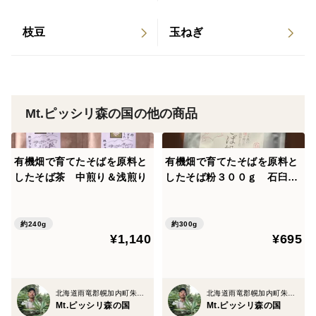
枝豆
玉ねぎ
Mt.ピッシリ森の国の他の商品
有機畑で育てたそばを原料と
有機畑で育てたそばを原料と
したそば茶 中煎り＆浅煎り
したそば粉３００ｇ 石臼挽
き＃4０
約240g
約300g
¥1,140
¥695
北海道雨竜郡幌加内町朱鞠内
北海道雨竜郡幌加内町朱鞠内
Mt.ピッシリ森の国
Mt.ピッシリ森の国