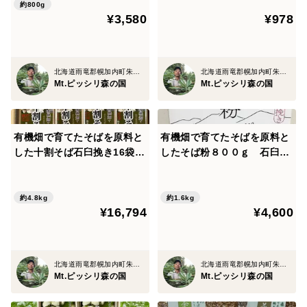
約800g
¥3,580
¥978
北海道雨竜郡幌加内町朱鞠内
北海道雨竜郡幌加内町朱鞠内
Mt.ピッシリ森の国
Mt.ピッシリ森の国
有機畑で育てたそばを原料と
有機畑で育てたそばを原料と
した十割そば石臼挽き16袋
したそば粉８００ｇ 石臼挽
+そば粉２袋のセット
き＃4０×2袋
約4.8kg
約1.6kg
¥16,794
¥4,600
北海道雨竜郡幌加内町朱鞠内
北海道雨竜郡幌加内町朱鞠内
Mt.ピッシリ森の国
Mt.ピッシリ森の国