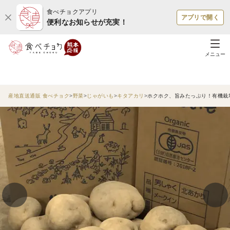
食べチョクアプリ
アプリで開く
便利なお知らせが充実！
メニュー
産地直送通販 食べチョク
野菜
じゃがいも
キタアカリ
ホクホク、旨みたっぷり！有機栽