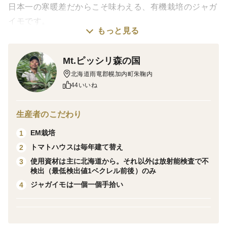
日本一の寒暖差だからこそ味わえる、有機栽培のジャガ
イモです。
もっと見る
男爵、北あかり、メークインの３種類の中から、お好み
の品種をご指定ください。
Mt.ピッシリ森の国
有機栽培だからこそのきめ細かな滑らかさとホクホク感
北海道雨竜郡幌加内町朱鞠内
たっぷりの、ジャガイモらしい本物の味を是非お楽しみ
44いいね
ください。
指定がない場合は、男爵でお作りします。
生産者のこだわり
EM栽培
1
トマトハウスは毎年建て替え
2
＜栽培のこだわり＞
使用資材は主に北海道から。それ以外は放射能検査で不
3
有機栽培２８年、EMを様々な方法で使いながら、土作
検出（最低検出値1ベクレル前後）のみ
りをしています。
ジャガイモは一個一個手拾い
4
＜産地の特徴＞