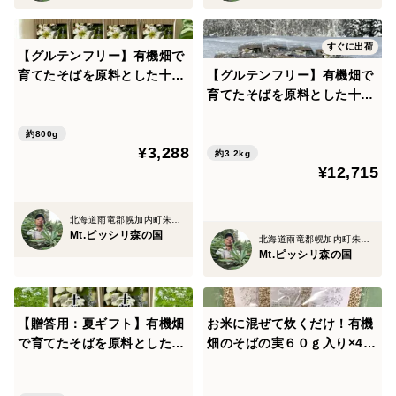
すぐに出荷
【グルテンフリー】有機畑で
育てたそばを原料とした十割
【グルテンフリー】有機畑で
そば 石臼挽き粉使用4パック
育てたそばを原料とした十割
そば石臼挽き 16袋セット
（ご家庭用）
約800g
¥3,288
約3.2kg
¥12,715
北海道雨竜郡幌加内町朱鞠内
Mt.ピッシリ森の国
北海道雨竜郡幌加内町朱鞠内
Mt.ピッシリ森の国
【贈答用：夏ギフト】有機畑
お米に混ぜて炊くだけ！有機
で育てたそばを原料とした十
畑のそばの実６０ｇ入り×4個
割そば 石臼挽き粉使用4パッ
セット
ク