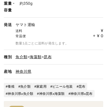
重量・
約350g
容量
発送
ヤマト運輸
¥
送料
+
¥
0
常温便
数量1点ごとに送料が発生します。
種別
魚介類
海藻類
昆布
産地
神奈川県
養殖
魚介類
家庭用
ビニール包装
昆布
神奈川県x魚介類
神奈川県x海藻類
神奈川県x昆布