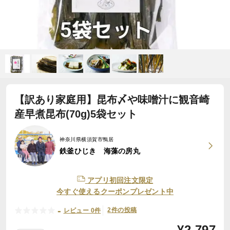
【訳あり家庭用】昆布〆や味噌汁に観音崎
産早煮昆布(70g)5袋セット
神奈川県横須賀市鴨居
鉄釜ひじき 海藻の房丸
アプリ初回注文限定
今すぐ使えるクーポンプレゼント中
-
2件の投稿
レビュー 0件
¥
2,797