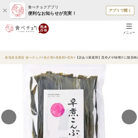
食べチョクアプリ
アプリで開く
便利なお知らせが充実！
メニュー
産地直送通販 食べチョク
魚介類
海藻類
昆布
【訳あり家庭用】昆布〆や味噌汁に観音崎産早