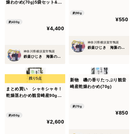
燥わかめ(70g)5袋セット&人
気No.1鉄釜ひじき
約90g
¥550
約430g
¥4,400
神奈川県横須賀市鴨居
鉄釜ひじき 海藻の房丸
神奈川県横須賀市鴨居
鉄釜ひじき 海藻の房丸
新物 磯の香りたっぷり観音
崎産乾燥わかめ(70g)
まとめ買い シャキシャキ！
乾燥茎わかめ観音崎産90g×5
袋
約70g
¥850
約450g
¥2,600