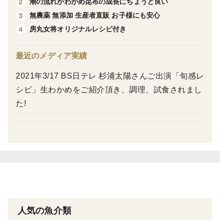
道の海底の落差があること、毎日2回の潮の干満により
潮の流れがわかめ昆布の成長にちょうど良い
2
太平洋の海水が出入りし、海水交換されます。さらに黒
無農薬 無添加 生産者直販 お子様にも安心
3
潮から分枝した流れが「貫入」することも。暖かく塩分
房丸女将オリジナルレシピ付き
4
が濃い黒潮の流れは、東京湾に接近すると中層に潜り込
み、表層や底層の濁りや栄養物質を含んだ湾内水が押し
最近のメディア実績
出され海水交換が促進されるため好漁場といわれていま
2021年3/17 BS日テレ 杉浦太陽さんご出演「旬感レ
す。
シピ」生わかめをご紹介頂き、調理、試食されまし
品種の特徴
た!
市販の昆布と比較すると厚みが薄く感じるかもしれませ
ん。その代わり、使いたいときに直ぐ使えて早く煮えて
出汁も出て具としても食べられます。
保存方法など
直射日光を避け冷暗所で保存してください
【栄養価】可食部１００ｇあたりの数値
出典：日本食品標準成分表２０２０年版
人気の魚介類
藻類/（こんぶ類）