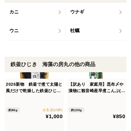
エネルギー：１１９キロカロリー
カニ
ウナギ
タンパク質：５．４ｇ
脂質：０．５ｇ
食塩相当量：１０．９ｇ
ウニ
牡蠣
食物繊維総量：３９．１ｇ
鉄釜ひじき 海藻の房丸の他の商品
2026新物 鉄釜で煮て太陽と
【訳あり 家庭用】昆布〆や
風だけで乾燥した鉄釜ひじき
漬物に観音崎産早煮こんぶ(1
(80g)
30g)
5.0
(15件)
約80g
約130g
¥1,000
¥850