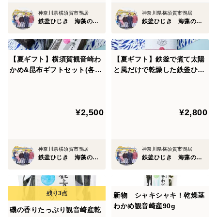
神奈川県横須賀市鴨居
神奈川県横須賀市鴨居
鉄釜ひじき 海藻の房丸
鉄釜ひじき 海藻の房丸
【夏ギフト】横須賀観音崎わ
【夏ギフト】鉄釜で煮て太陽
かめ&昆布ギフトセット(各70
と風だけで乾燥した鉄釜ひじ
g)レシピ付き
き80g２袋
¥2,500
¥2,800
神奈川県横須賀市鴨居
神奈川県横須賀市鴨居
鉄釜ひじき 海藻の房丸
鉄釜ひじき 海藻の房丸
新物 シャキシャキ！乾燥茎
わかめ観音崎産90g
磯の香りたっぷり観音崎産乾