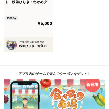
ト 鉄釜ひじき・わかめグラ
ノーラ・大人のセレクトおや
つ
約330g
¥5,000
神奈川県横須賀市鴨居
鉄釜ひじき 海藻の房丸
アプリ内のゲームで遊んでクーポンをゲット！