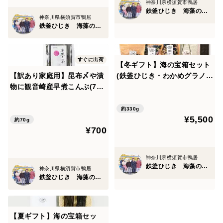
神奈川県横須賀市鴨居
鉄釜ひじき 海藻の房丸
神奈川県横須賀市鴨居
鉄釜ひじき 海藻の房丸
すぐに出荷
【冬ギフト】海の宝箱セット
【訳あり家庭用】昆布〆や漬
(鉄釜ひじき・わかめグラノー
物に観音崎産早煮こんぶ(70
ラ・大人のセレクトおやつ)帰
g)
省の手土産やお祝いに
約330g
¥5,500
約70g
¥700
神奈川県横須賀市鴨居
鉄釜ひじき 海藻の房丸
神奈川県横須賀市鴨居
鉄釜ひじき 海藻の房丸
【夏ギフト】海の宝箱セッ