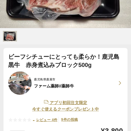
ビーフシチューにとっても柔らか！鹿児島
黒牛 赤身煮込みブロック500g
鹿児島県鹿屋市
ファーム薬師//薬師牛
アプリ初回注文限定
今すぐ使えるクーポンプレゼント中
-
9件の投稿
レビュー 4件
¥
3,800