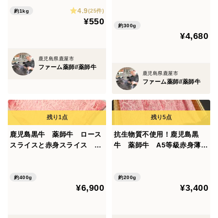
ん)
応】
4.9
(25件)
約1kg
¥550
約300g
¥4,680
鹿児島県鹿屋市
ファーム薬師//薬師牛
鹿児島県鹿屋市
ファーム薬師//薬師牛
鹿児島黒牛 薬師牛 ロース
抗生物質不使用！鹿児島黒
スライスと赤身スライス 各
牛 薬師牛 A5等級赤身薄切
200g 化粧箱入【熨斗対
り200ｇ化粧箱入【熨斗対応
応】
可】
約400g
約200g
¥6,900
¥3,400