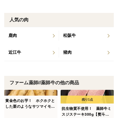
人気の肉
鹿肉
松阪牛
近江牛
猪肉
ファーム薬師//薬師牛の他の商品
黄金色のお芋！ ホクホクと
した栗のようなサツマイモ1k
抗生物質不使用！ 薬師牛ミ
g 黄金千貫(こがねせんが
スジステーキ300g【熨斗対