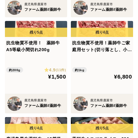
鹿児島県鹿屋市
鹿児島県鹿屋市
ファーム薬師//薬師牛
ファーム薬師//薬師牛
抗生物質不使用！ 薬師牛
抗生物質不使用！薬師牛ご家
A5等級小間切れ200g
庭用セット(切り落とし、小間
切れ 各2パック)
4.9
(11件)
約200g
約1kg
¥1,500
¥6,800
鹿児島県鹿屋市
鹿児島県鹿屋市
ファーム薬師//薬師牛
ファーム薬師//薬師牛