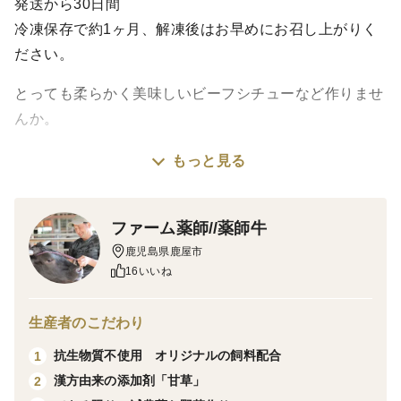
発送から30日間
冷凍保存で約1ヶ月、解凍後はお早めにお召し上がりく
ださい。
とっても柔らかく美味しいビーフシチューなど作りませ
んか。
もっと見る
コラーゲンやたんぱく質が多く、煮込むと柔らかく非常
に味わい深いです。
灰汁も少ないです
ファーム薬師//薬師牛
鹿児島県鹿屋市
スネ、ブリスケット、ネックなどです。
16いいね
生産者のこだわり
抗生物質不使用です。
抗生物質不使用 オリジナルの飼料配合
1
漢方由来の添加剤「甘草」
2