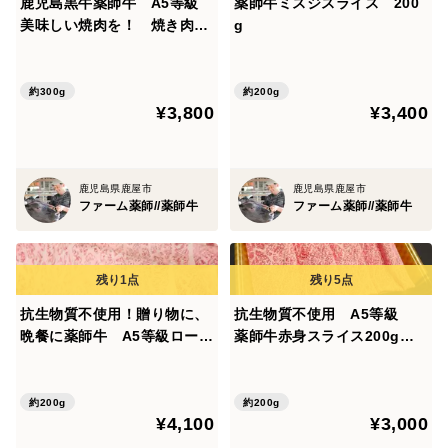
鹿児島黒牛薬師牛 A5等級
薬師牛ミスジスライス 200
美味しい焼肉を！ 焼き肉切
g
り落とし300ｇ
約300g
約200g
¥3,800
¥3,400
鹿児島県鹿屋市
鹿児島県鹿屋市
ファーム薬師//薬師牛
ファーム薬師//薬師牛
抗生物質不使用！贈り物に、
抗生物質不使用 A5等級
晩餐に薬師牛 A5等級ロース
薬師牛赤身スライス200g
スライス200ｇ化粧箱入【熨
化粧箱無
斗対応可】
約200g
約200g
¥4,100
¥3,000