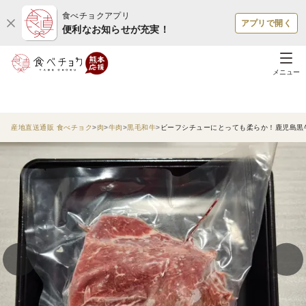
食べチョクアプリ
アプリで開く
便利なお知らせが充実！
メニュー
産地直送通販 食べチョク
肉
牛肉
黒毛和牛
ビーフシチューにとっても柔らか！鹿児島黒牛