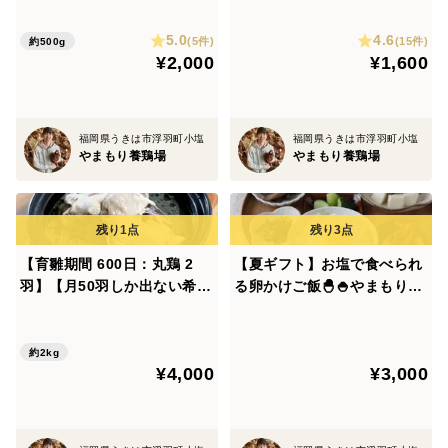
ですので今は通常の半分に減らして与えています。
味の波に今夜は溺れてくださ
たまご【20個入】白身の甘み
5.0
4.6
い。【やまもりたまごのいい
を味ってみませんか？
(5件)
(15件)
約500g
¥2,000
¥1,600
とこどり】嬉しいガラ付♪
以上の3点から、鶏肉の臭みをなくすことが可能になっ
ているんですよ♪
福岡県うきは市浮羽町小塩
福岡県うきは市浮羽町小塩
やまもり養鶏場
やまもり養鶏場
そして！！
写真を見てください！！
この黄金の脂が良質な鶏肉ということを証明していませ
【育雛期間 600日：丸鶏 2
【夏ギフト】お塩で食べられ
羽】【月50羽しか出ない希少
る卵かけご飯🐣🍚やまもりた
んか？
品】準備するのは圧力鍋の
まご【30個入】白身の甘みを
み。臭み消しも要りません。
味ってみませんか？
良質な飼料と十分な運動環境がなければ、臭み0の黄金
【やまもりたまごのいいとこ
約2kg
¥4,000
¥3,000
どり】
の脂を持つ鶏肉を作ることは出来ません。
また、いいとこどりは元々、採卵養鶏として産卵を終え