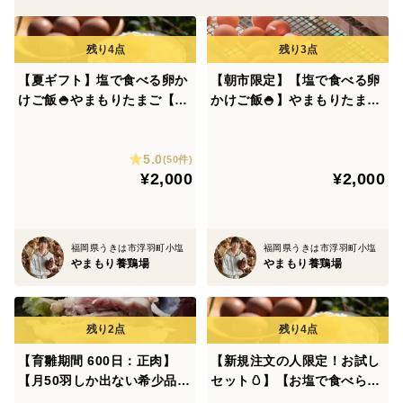
自由に動き回れる環境を作ることで鶏自体が健康に育
ち、
飼料を消化してしまうことができます。
【夏ギフト】塩で食べる卵か
【朝市限定】【塩で食べる卵
けご飯🍚やまもりたまご【20
かけご飯🍚】やまもりたまご
個入】白身の甘みを味わって
【20個入】白身の甘みを味わ
みませんか？
ってみませんか？
◆こだわりポイント③：えさ◆遺伝子組え飼料は一切不
5.0
(50件)
使用
¥2,000
¥2,000
飼料はメーカーに生産方法を全て確認して納得したもの
を使用しています。
福岡県うきは市浮羽町小塩
福岡県うきは市浮羽町小塩
やまもり養鶏場
やまもり養鶏場
遺伝子組え飼料は一切使用しておりません。
魚粉の中には保存料が含まれておりますが、
【育雛期間 600日：正肉】
【新規注文の人限定！お試し
私たちの地域は海がなく安定してお魚が手に入りませ
【月50羽しか出ない希少品】
セット🥚】【お塩で食べられ
ん。
噛めば噛むほど 止まらない旨
る🐣🍚卵かけご飯】やまもり