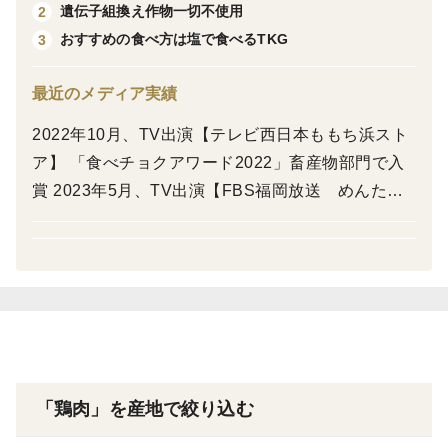
のない 黄金のあま～い脂に驚くこと間違いありませ
遺伝子組換え作物一切不使用
2
ん！
おすすめの食べ方は塩で食べるTKG
3
やまもりたまごのいいとこどりの特徴はなんと言っても
最近のメディア実績
鶏肉の臭みが全くありません。
2022年10月、TV出演【テレビ西日本ももち浜スト
ア】 「食べチョクアワード2022」畜産物部門で入
賞 2023年5月、TV出演【FBS福岡放送 めんたい
そもそも鶏肉が臭くなってしまう理由は2つ。
ワイド】 2023年9月、日本テレビ放送【ゼロイチ】
①エサの臭いがお肉に染み付いてしまっている。
で紹介されました 2024年3月、福岡のグルメ雑誌
②鶏自体の臭み
【ソワニエ＋】に掲載されました 2024年5月、FM
福岡（ラジオ）に出演しました 2025年7月、FM福
なぜ いいとこどりの鶏肉は臭くないのか？
岡（ラジオ）に出演しました 2025年11月、九州朝
それは、飼料と環境が関係しています。
日放送【Oasis】に出演しました 2026年5月、テレ
ビ西日本【ももち浜ストア】に出演しました
◆こだわりポイント①鶏の菌活？いや、発酵活⁉◆
「鶏肉」を産地で絞り込む