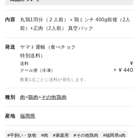
内容
丸鶏1羽分（２人前）＋鶏ミンチ 400g前後（2人
前）+正肉（2人前） 真空パック
発送
ヤマト運輸（食べチョク
特別送料）
¥
送料
+
¥
440
クール便（冷凍）
数量1点ごとに送料が発生します。
種別
肉
鶏肉
その他鶏肉
産地
福岡県
平飼い・放牧
肉
家庭用
その他鶏肉
福岡県x肉