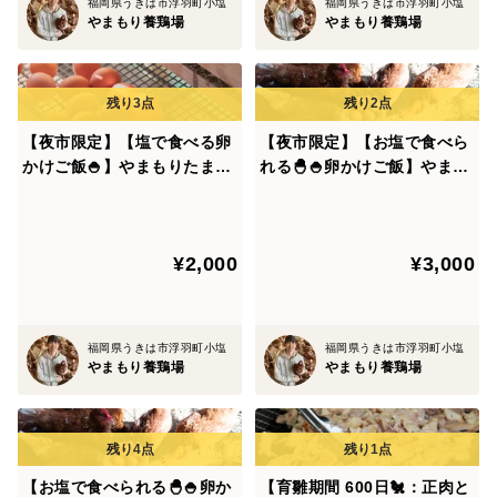
福岡県うきは市浮羽町小塩
福岡県うきは市浮羽町小塩
た鶏たちを最後にお肉として頂いておりますので、
やまもり養鶏場
やまもり養鶏場
あまり数の出荷できない 希少な鶏肉です。
そんな万人受け拒否の鶏肉をぜひご家庭で食べてみませ
んか？
【夜市限定】【塩で食べる卵
【夜市限定】【お塩で食べら
かけご飯🍚】やまもりたまご
れる🐣🍚卵かけご飯】やまも
【20個入】白身の甘みを味わ
りたまご【30個入】白身の甘
ってみませんか？
みを味わってみませんか？
■調理方法■
●丸鶏●
¥2,000
¥3,000
*美味すぎ注意* 旨味が溢れ出る 丸鶏そのまま茹で
超簡単♪準備するものは圧力鍋のみでOKです。臭み消し
福岡県うきは市浮羽町小塩
福岡県うきは市浮羽町小塩
も要りません。
やまもり養鶏場
やまもり養鶏場
圧力鍋で少し長めに炊いてください。
我が家では、圧力が掛かってから40分～50分程 茹でて
います。
【お塩で食べられる🐣🍚卵か
【育雛期間 600日🐔：正肉と