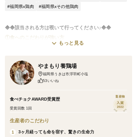
福岡県x鶏肉
福岡県xその他鶏肉
◆◆該当される方は覗いて行ってください♪◆◆
①食へのこだわりが強い方
もっと見る
②家族には安心安全な食べ物を食べてほしい
この鶏肉の魅力をどうやったら伝わるかに２年費やしま
やまもり養鶏場
した。
福岡県うきは市浮羽町小塩
やっと発表することが出来ます！
53いいね
やまもりたまごのいいとこどり。はっきり言って万人受
畜産物
食べチョクAWARD受賞歴
けはしません。
受賞回数 1回
なぜなら とっても硬いから。
生産者のこだわり
調理方法を少し工夫するだけで、今までに味わったこと
3ヶ月経っても命を宿す、驚きの生命力
1