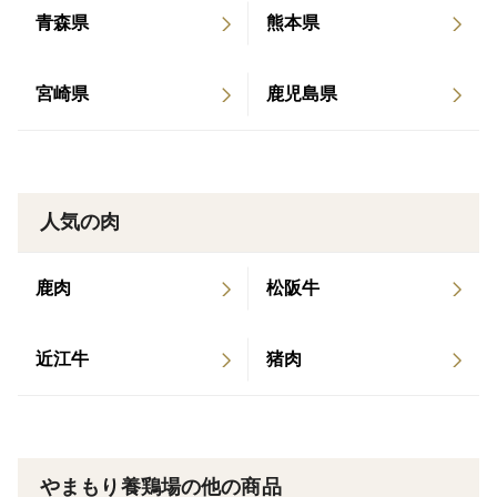
私たちの農場は鶏舎・飼料の中に発酵菌がたくさん住ん
青森県
熊本県
でいます。
宮崎県
鹿児島県
鶏も人と同様、腸内環境を整えることがとってもとって
も重要なんです！
飼料には山奥で自然に生まれた強い菌を混ぜて飼料全体
を発酵させていますので、
人気の肉
飼料特有の臭いが鶏肉に移りづらくなっているんです。
鹿肉
松阪牛
◆こだわりポイント②：飼い方 ◆日本で５％の飼い方！
近江牛
猪肉
平飼いとはひろびろとした小屋の中で飼育する方式の飼
い方です。
日本で５％しかいません。
やまもり養鶏場の他の商品