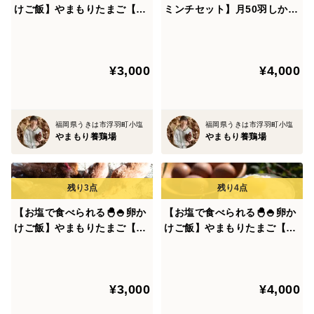
けご飯】やまもりたまご【30
ミンチセット】月50羽しか出
個入】白身の甘みを味わって
ない希少品 やまもりたまご
茹で終えた鶏をそのままかぶりついちゃってください。
みませんか？
のいいとこどり
笑
¥3,000
¥4,000
そして、茹でたスープをそのまま 塩をパラパラっと入
れて飲んでもOK
次の日にカレーを作っても最高に美味しいですよ。
福岡県うきは市浮羽町小塩
福岡県うきは市浮羽町小塩
やまもり養鶏場
やまもり養鶏場
●ミンチ●
使い勝手No.1 噛みごたえのあるミンチで新感覚♪
【お塩で食べられる🐣🍚卵か
【お塩で食べられる🐣🍚卵か
そぼろ丼
けご飯】やまもりたまご【30
けご飯】やまもりたまご【40
個入】白身の甘みを味わって
個入】白身の甘みを味わって
ミンチ・醤油・砂糖・みりんで お好みの味付けにして
みませんか？
みませんか？
ください★
鶏の脂が美味しいので、甘さは少なくしても良いかもで
¥3,000
¥4,000
す♪