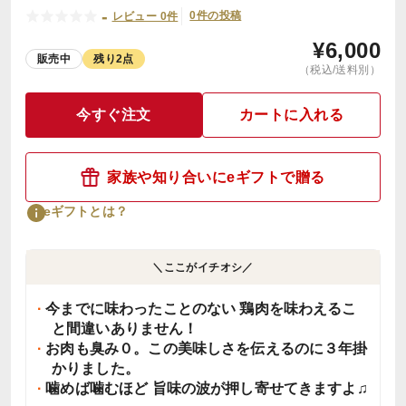
-
0件の投稿
レビュー 0件
¥
6,000
販売中
残り2点
（税込/送料別）
今すぐ注文
カートに入れる
家族や知り合いにeギフトで贈る
eギフトとは？
＼ここがイチオシ／
今までに味わったことのない 鶏肉を味わえるこ
と間違いありません！
お肉も臭み０。この美味しさを伝えるのに３年掛
かりました。
噛めば噛むほど 旨味の波が押し寄せてきますよ♫