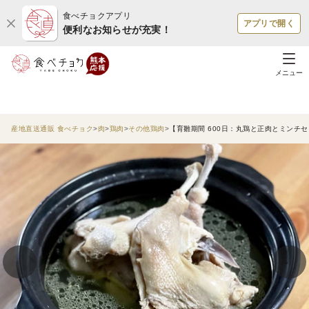
食べチョクアプリ
アプリで開く
便利なお知らせが充実！
メニュー
産地直送通販 食べチョク
肉
鶏肉
その他鶏肉
【育雛期間 600日：丸鶏と正肉とミンチ