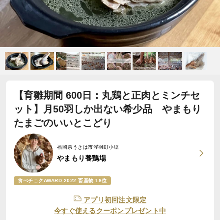
【育雛期間 600日：丸鶏と正肉とミンチセ
ット】月50羽しか出ない希少品 やまもり
たまごのいいとこどり
福岡県うきは市浮羽町小塩
やまもり養鶏場
食べチョクAWARD 2022 畜産物 18位
アプリ初回注文限定
今すぐ使えるクーポンプレゼント中