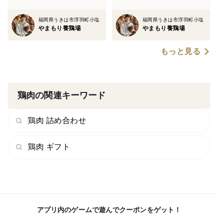
福岡県うきは市浮羽町小塩
福岡県うきは市浮羽町小塩
やまもり養鶏場
やまもり養鶏場
■郵送方法■
冷凍便にてお送りをしますので、
もっと見る
解凍後は、すぐにお召し上がりください。
鶏肉の関連キーワード
◆◆実績◆◆
鶏肉 詰め合わせ
西日本鉄道観光列車
うきは市ふるさと納税卵部門売り上げ 1位。
鶏肉 ギフト
ご注文は『カートに入れる』『今すぐ購入』よりお願い
します＾＾
アプリ内のゲームで遊んでクーポンをゲット！