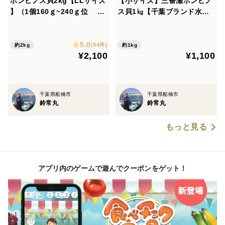
ホンビノス貝2kg【LLサイズ
【小サイズ】三番瀬ホンビノ
】（1個160ｇ~240ｇ位 2k
ス貝1㎏【千葉ブランド水産
g9~12個位）【漁師直送】
物認定品】（1個50g～60ｇ
【三番瀬産】【かんたんレシ
位 1kg17個～19個位）【漁
5.0
ピ付き】
師直送】【三番瀬産】【かん
(44件)
約2kg
約1kg
¥2,100
¥1,100
たんレシピ付き】
千葉県船橋市
千葉県船橋市
鈴常丸
鈴常丸
もっと見る
アプリ内のゲームで遊んでクーポンをゲット！