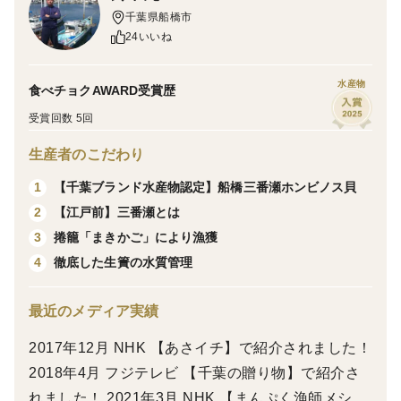
砂抜き処理はしてありますが気になる方は海水ほどの濃
千葉県船橋市
度の塩水に浸けて冷暗所に2時間～一晩置くことでしっ
24いいね
かり砂が抜けます。
調理前に流水で殻をこするように、ごりごり洗って汚れ
水産物
食べチョクAWARD受賞歴
やぬめりを取り除いてから調理してください。
受賞回数 5回
※生食用ではありませんので必ず加熱調理してからお召
生産者のこだわり
し上がりください。火を入れ過ぎると食感が硬くなりま
すのでご注意下さい。
【千葉ブランド水産物認定】船橋三番瀬ホンビノス貝
1
【江戸前】三番瀬とは
2
＜保存方法＞
捲籠「まきかご」により漁獲
3
商品到着後、冷蔵庫に保存し2日以内に遠方へのお届け
徹底した生簀の水質管理
4
場合はその日のうちにお召し上がりください。
※輸送時の衝撃や振動で貝殻に傷が入ることがありま
最近のメディア実績
す、傷の入ったホンビノス貝は、貝殻の中で身が動く際
2017年12月 NHK 【あさイチ】で紹介されました！
に自ら貝殻を割ってしまう事があります。
2018年4月 フジテレビ 【千葉の贈り物】で紹介さ
れました！ 2021年3月 NHK 【まんぷく漁師メシ】