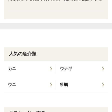
＜栽培のこだわり＞
で紹介されました！ 2021年7月 テレビ東京 【所さ
ホンビノス貝は大捲「おおまき」とよばれる漁法により
んのそこんトコロ】で紹介されました！ 2023年9月
漁獲することでホンビノス貝に対しストレスやダメージ
BSフジ【クラフトビールに出会う度】で紹介され
が少なく新鮮な状態でお届けすることができます。
ました！ 2023年12月 NHK 【ニュースLIVE！ゆう
大捲漁法の動画をこちらのサイトからご覧いただけま
5時】で紹介されました！ 2024年10月 テレビ東京
す。
【出没！アド街ック天国】で紹介されました！ 202
5年2月 TBSテレビ【THE TIME】で紹介されまし
人気の魚介類
た！ 2025年2月 TBSテレビ【黄金のワンスプー
ン！】で紹介されました！ 2026年5月 テレビ東京
カニ
ウナギ
【昼めし旅】で紹介されました！
ウニ
牡蠣
＜産地の特徴＞
三番瀬「さんばんぜ」は東京湾の最奥部に広がる干潟、