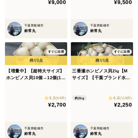
¥9,000
¥9,500
ピ付き】
ピ付き】
千葉県船橋市
千葉県船橋市
鈴常丸
鈴常丸
すぐに出荷
すぐに出荷
【増量中】【超特大サイズ】
三番瀬ホンビノス貝2㎏【M
ホンビノス貝10個→12個(1個
サイズ】【千葉ブランド水産
240g以上)【漁師直送】 【三
物認定品】（1個50g～100ｇ
番瀬産】【かんたんレシピ付
位 2kg22個～27個位）【漁
4.9
4.8
き】
師直送】【三番瀬産】【かん
(94件)
(118件)
約2kg
¥2,700
¥2,250
たんレシピ付き】
千葉県船橋市
千葉県船橋市
鈴常丸
鈴常丸