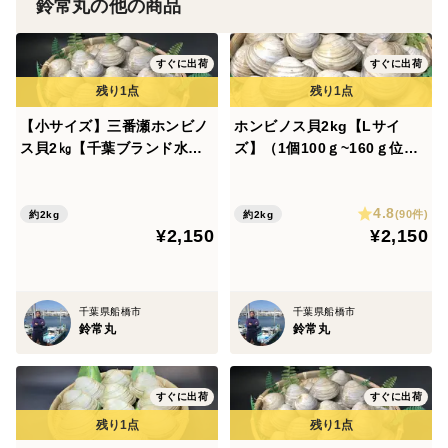
浅海域です。日々繰り返される干満により、土の中に酸
鈴常丸の他の商品
素が供給され、さらに三番瀬に流れ込む複数の河川がミ
ネラルなどの養分を運んで海水中に栄養分が豊富にふく
すぐに出荷
すぐに出荷
まれているため多くの生き物を育てています。
【小サイズ】三番瀬ホンビノ
ホンビノス貝2kg【Lサイ
＜品種など＞
ス貝2㎏【千葉ブランド水産
ズ】（1個100ｇ~160ｇ位
三番瀬産ホンビノス貝
物認定品】（1個50g～60ｇ
2kg13~18個位）【漁師直
位 2kg30個～36個位）【漁
送】【三番瀬産】【かんたん
※漁獲場所の水温や水深または海底の底質によって殻色
4.8
師直送】【三番瀬産】【かん
レシピ付き】
(90件)
約2kg
約2kg
が変色し白色、又は黒ずんでいる物もありますが中身は
¥2,150
¥2,150
たんレシピ付き】
変わらないのでご了承ください。
千葉県船橋市
千葉県船橋市
鈴常丸
鈴常丸
すぐに出荷
すぐに出荷