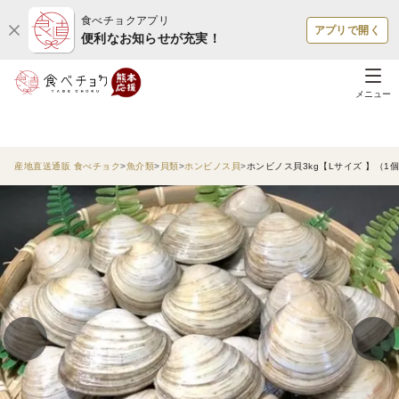
食べチョクアプリ
アプリで開く
便利なお知らせが充実！
メニュー
産地直送通販 食べチョク
魚介類
貝類
ホンビノス貝
ホンビノス貝3kg【Lサイズ 】（1