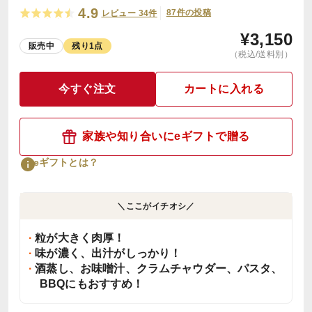
4.9
87件の投稿
レビュー 34件
¥
3,150
販売中
残り1点
（税込/送料別）
今すぐ注文
カートに入れる
家族や知り合いにeギフトで贈る
eギフトとは？
＼ここがイチオシ／
粒が大きく肉厚！
味が濃く、出汁がしっかり！
酒蒸し、お味噌汁、クラムチャウダー、パスタ、
BBQにもおすすめ！