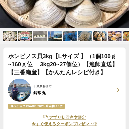
ホンビノス貝3kg【Lサイズ 】（1個100ｇ
~160ｇ位 3kg20~27個位）【漁師直送】
【三番瀬産】【かんたんレシピ付き】
千葉県船橋市
鈴常丸
食べチョクAWARD 2025 水産物 13位
アプリ初回注文限定
今すぐ使えるクーポンプレゼント中