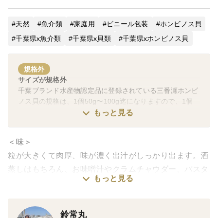
天然
魚介類
家庭用
ビニール包装
ホンビノス貝
千葉県x魚介類
千葉県x貝類
千葉県xホンビノス貝
規格外
サイズが規格外
千葉ブランド水産物認定品に登録されている三番瀬ホンビ
ノス貝の規格は、1個50g〜100g迄になりますので、1個
50g以下または100g以上は、規格外商品となります。
もっと見る
＜味＞
粒が大きくて肉厚、味が濃く出汁がしっかり出ます。酒
蒸しはもちろん、お味噌汁やクラムチャウダー、パスタ
もっと見る
料理、バーベキューで浜焼きにもおすすめです！レシピ
が記載されているチラシを同梱致しますので是非参考に
してください。
鈴常丸