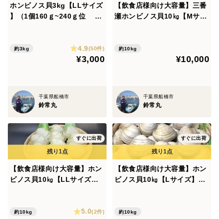
ホンビノス貝3kg【LLサイズ
【飲食店様向け大容量】三番
】（1個160ｇ~240ｇ位 3k
瀬ホンビノス貝10㎏【Mサイ
g13~18個位）【漁師直送】
ズ】【千葉ブランド水産物認
【三番瀬産】【かんたんレシ
定品】（1個50g～100ｇ 10k
4.9
ピ付き】
g111個～133個位）【漁師直
(50件)
約3kg
約10kg
¥3,000
¥10,000
送】【三番瀬産】【かんたん
レシピ付き】
千葉県船橋市
千葉県船橋市
鈴常丸
鈴常丸
すぐに出荷
すぐに出荷
【飲食店様向け大容量】ホン
【飲食店様向け大容量】ホン
ビノス貝10㎏【LLサイズ】
ビノス貝10㎏【Lサイズ】
（1個160g～240ｇ 10kg43
（1個100g～160ｇ 10kg66
個～59個位）【漁師直送】
個～90個位）【漁師直送】
5.0
【三番瀬産】【かんたんレシ
【三番瀬産】【かんたんレシ
(2件)
約10kg
約10kg