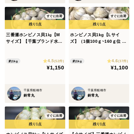
すぐに出荷
すぐに出荷
三番瀬ホンビノス貝1㎏【M
ホンビノス貝1kg【Lサイ
サイズ】【千葉ブランド水産
ズ】（1個100ｇ~160ｇ位
物認定品】（1個50g～100ｇ
1kg7~9個位）【漁師直送】
位 1kg11個～13個位）【漁
【三番瀬産】【かんたんレシ
4.5
4.6
師直送】【三番瀬産】【かん
ピ付き】
(52件)
(37件)
約1kg
約1kg
¥1,150
¥1,100
たんレシピ付き】
千葉県船橋市
千葉県船橋市
鈴常丸
鈴常丸
すぐに出荷
すぐに出荷