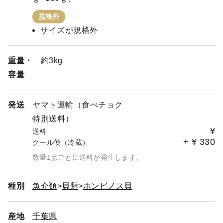
規格外
サイズが規格外
重量・
約3kg
容量
発送
ヤマト運輸（食べチョク
特別送料）
¥
送料
+
¥
330
クール便（冷蔵）
数量1点ごとに送料が発生します。
種別
魚介類
貝類
ホンビノス貝
産地
千葉県