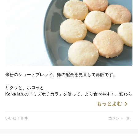
米粉のショートブレッド、卵の配合を見直して再販です。
サクッと、ホロッと、
Koike lab.の「ミズホチカラ」を使って、より食べやすく、変わら
ないやさしい食感に仕上がっています。
もっとよむ
ちょっと一息つきたい時間にどうぞ☕️
いいね！ 0 件
コメント（0）
母の日ギフトにも🎁
▼野菜の焼菓子おまかせギフト（18袋入）【母の日ギフト】