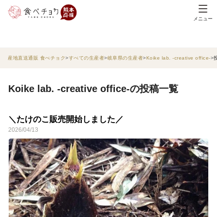
メニュー
産地直送通販 食べチョク
すべての生産者
岐阜県の生産者
Koike lab. -creative office-
Koike lab. -creative office-の投稿一覧
＼たけのこ販売開始しました／
2026/04/13