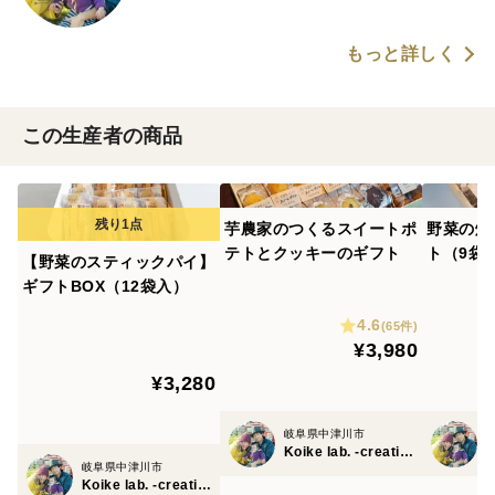
もっと詳しく
この生産者の商品
芋農家のつくるスイートポ
野菜の焼
テトとクッキーのギフト
ト（9袋
【野菜のスティックパイ】
ギフトBOX（12袋入）
4.6
(65件)
¥3,980
¥3,280
岐阜県中津川市
Koike lab. -creative office-
岐阜県中津川市
Koike lab. -creative office-