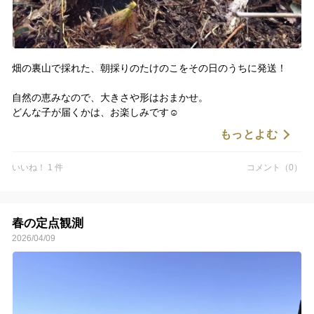
畑の裏山で採れた、朝採りのたけのこをその日のうちに発送！
自然の恵みなので、大きさや形はおまかせ。
どんな子が届くかは、お楽しみです☺️
もっとよむ
ホタル舞う田んぼで育てたコシヒカリのぬか付き。
いいね！ 1 件
コメント（0）
春の食卓に、ぜひ🌿
▼【クール便】自然の恵み！アクの少ない天然たけのこ（2本〜）
https://www.tabechoku.com/products/14628
春の定点観測
2026/04/09