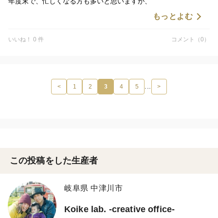
年度末で、忙しくなる方も多いと思いますが、
ほっとひと息つくおともにぜひ🌿
もっとよむ
▼野菜の焼菓子おまかせギフト（9袋入）
いいね！ 0 件
コメント（0）
https://www.tabechoku.com/products/14636
...
<
1
2
3
4
5
>
この投稿をした生産者
岐阜県 中津川市
Koike lab. -creative office-