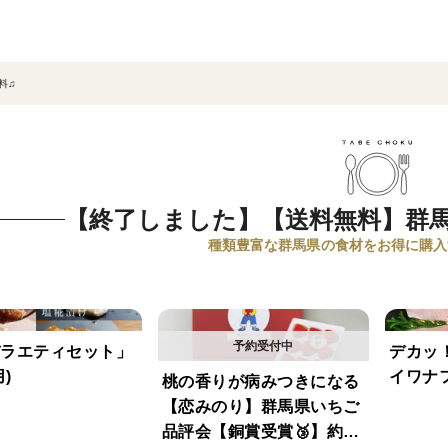
料♫
【終了しました】【送料無料】群
種類豊富な群馬県の食材をお得に購入
ラエティセット」
デカッ
)
イワナフ
桃の香りが病みつきになる
【恋みのり】群馬県いちご
品評会【銅賞受賞🥉】約40