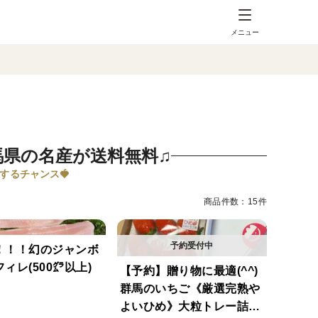
メニュー
馬県の名産が送料無料♫
するチャンス🍓
商品件数：15件
！！！幻のジャンボ
ィレ(500㌘以上)
【予約】贈り物に最適(^^)
群馬のいちご《厳選完熟や
よいひめ》大粒トレー詰め