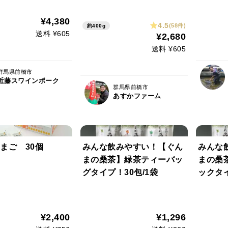
0ｇ【冬ギフト】【お歳
暮、お年賀、クリスマス、
¥4,380
4.5
(58件)
約400g
成人祝い】
送料 ¥605
¥2,680
送料 ¥605
群馬県前橋市
近藤スワインポーク
群馬県前橋市
あすかファーム
まご 30個
みんな飲みやすい！【ぐん
みんな
まの桑茶】緑茶ティーバッ
まの桑
グタイプ！30包/1袋
ックタイ
¥2,400
¥1,296