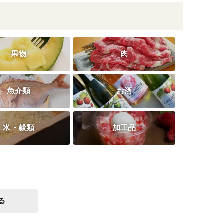
果物
肉
魚介類
お酒
米・穀類
加工品
る