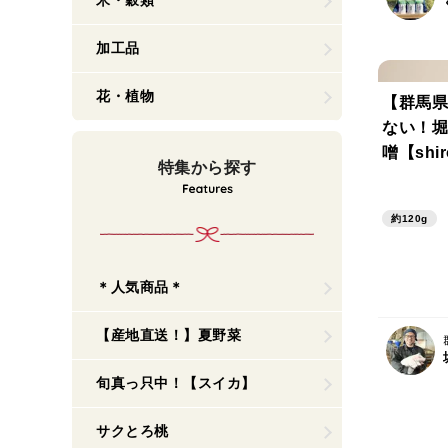
米・穀類
加工品
花・植物
【群馬県
ない！堀
噌【shi
特集から探す
約120g
＊人気商品＊
【産地直送！】夏野菜
旬真っ只中！【スイカ】
サクとろ桃