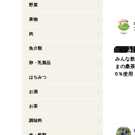
野菜
果物
肉
魚介類
みんな飲
卵・乳製品
まの桑茶
0％使用！
はちみつ
お酒
お茶
調味料