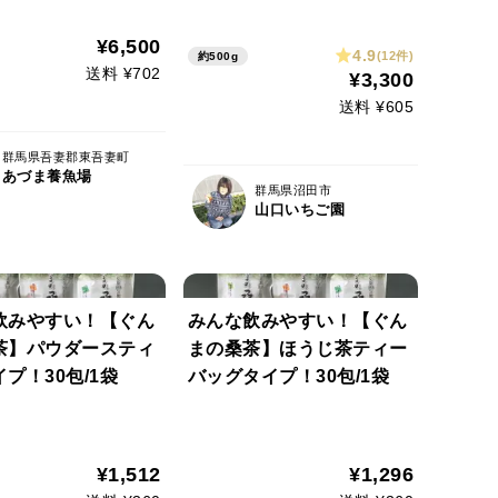
特別な日、特別な方へおす
すめ!メッセージカードや熨
¥6,500
4.9
(12件)
約500g
斗もお申し付け下さい!
送料 ¥702
¥3,300
送料 ¥605
群馬県吾妻郡東吾妻町
あづま養魚場
群馬県沼田市
山口いちご園
飲みやすい！【ぐん
みんな飲みやすい！【ぐん
茶】パウダースティ
まの桑茶】ほうじ茶ティー
プ！30包/1袋
バッグタイプ！30包/1袋
¥1,512
¥1,296