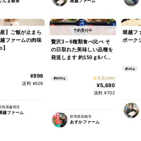
ぐんま製茶
堀越ファーム
産】ご飯が止まら
堀越ファ
越ファームの肉味
ポーク
贅沢3～6種類食べ比べ そ
ro】
の日取れた美味しい品種を
発送します 約150ｇ6パッ
ク【冬ギフト】【お年賀、
約30g
成人祝い】
¥896
3.5
(25件)
約900g
送料 ¥605
¥5,680
送料 ¥702
群馬県藤岡市
堀越ファーム
群馬県前橋市
あすかファーム