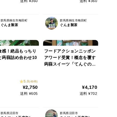
送料 ¥360
送料 ¥360
群馬県桐生市梅田町
群馬県桐生市梅田町
ぐんま製茶
ぐんま製茶
食感！絶品もっちり
フードアクションニッポン
と蒟蒻詰め合わせ10
アワード受賞！概念を覆す
蒟蒻スイーツ「てんぐの玉
手箱」と手しごと蒟蒻詰め
合わせ
5.0
(49件)
¥2,750
¥4,170
送料 ¥605
送料 ¥702
群馬県沼田市
群馬県沼田市