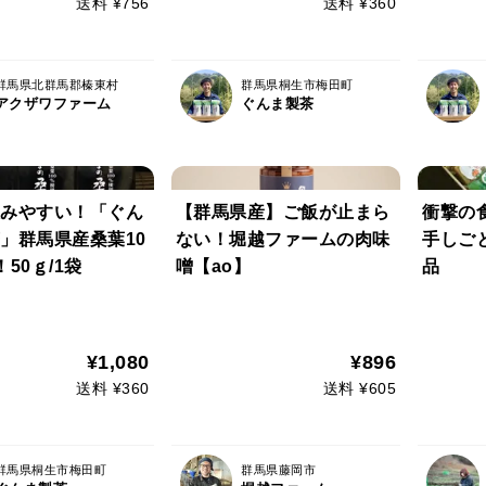
送料 ¥756
送料 ¥360
群馬県北群馬郡榛東村
群馬県桐生市梅田町
アクザワファーム
ぐんま製茶
みやすい！「ぐん
【群馬県産】ご飯が止まら
衝撃の
」群馬県産桑葉10
ない！堀越ファームの肉味
手しご
50ｇ/1袋
噌【ao】
品
¥1,080
¥896
送料 ¥360
送料 ¥605
群馬県桐生市梅田町
群馬県藤岡市