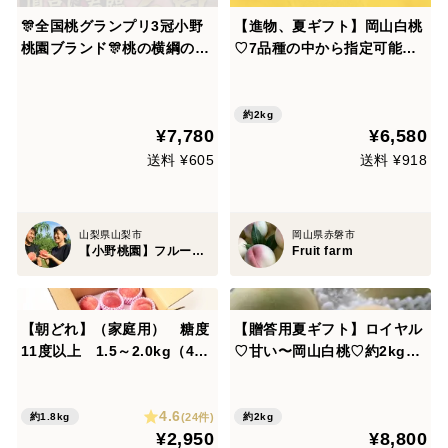
🎊全国桃グランプリ3冠小野
【進物、夏ギフト】岡山白桃
桃園ブランド🎊桃の横綱の異
♡7品種の中から指定可能約2
名を持つ白鳳🍑ジューシー上
kg5~8個入り
品な一面も覗かせる一流レス
トラン御用達1kgお試し特価
約2kg
¥7,780
¥6,580
もも🍑【朝どれ】グランプリ
受賞の実力糖度🍑【7月上旬
送料 ¥605
送料 ¥918
予約】
山梨県山梨市
岡山県赤磐市
【小野桃園】フルーツ王国山梨ブランド
Fruit farm
【朝どれ】（家庭用） 糖度
【贈答用夏ギフト】ロイヤル
11度以上 1.5～2.0kg（4-8
♡甘い〜岡山白桃♡約2kg箱
玉）
5〜8個入り
4.6
(24件)
約1.8kg
約2kg
¥2,950
¥8,800