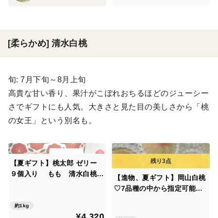
[柔らかめ] 清水白桃
旬: 7月下旬～8月上旬
高貴な甘い香り、果汁がこぼれおちるほどのジューシー
さでギフトにも人気。大きさと見た目の美しさから「桃
の女王」という別名も。
【夏ギフト】桃太郎 ゼリー
９個入り もも 清水白桃
【進物、夏ギフト】岡山白桃
（86ｇ×9個入り）（約1kgに
♡7品種の中から指定可能約2
て贈答用に最適☆大好評果肉
kg5~8個入り
入り！）[
約1kg
¥4,320