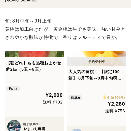
旬: 8月中旬～9月上旬
黄桃は加工向きだが、黄金桃は生でも美味。強い甘みと
さわやかな酸味が特徴で、香りはフルーティで豊か。
【朝どれ】もも品種おまかせ
約2㎏（5玉～8玉）
大人気の黄桃！ 【限定100
箱】 8月下旬～9月中旬頃発
送 訳あり品 黄桃 約2㎏ （4
約2kg
玉～9玉） 家庭用 MKW01-0
¥2,000
4.5
1-01
(165件)
約2kg
送料 ¥702
¥2,280
送料 ¥756
山形県東根市
やまいち農園