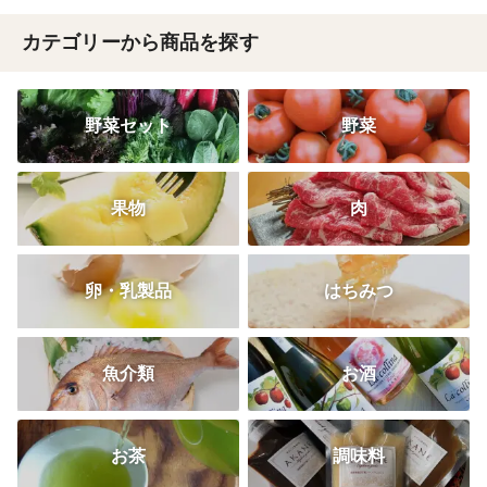
カテゴリーから商品を探す
野菜セット
野菜
果物
肉
卵・乳製品
はちみつ
魚介類
お酒
お茶
調味料