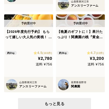
山形県寒河江市
アンスリーファーム
【2026年度先行予約】 もら
【晩夏のギフトに！】果汁た
って嬉しい大人気の黄桃！ 特
っぷり！関農園の桃『黄金
秀品 品種おまかせ 約2㎏ （5
桃』3kg（6～9玉）
玉～8玉） MOKK01-01-01
4.5
4.7
(165件)
(22件)
約2kg
約3kg
¥2,780
¥3,200
送料 ¥756
送料 ¥756
山形県寒河江市
長野県長野市
アンスリーファーム
関農園
もっと見る