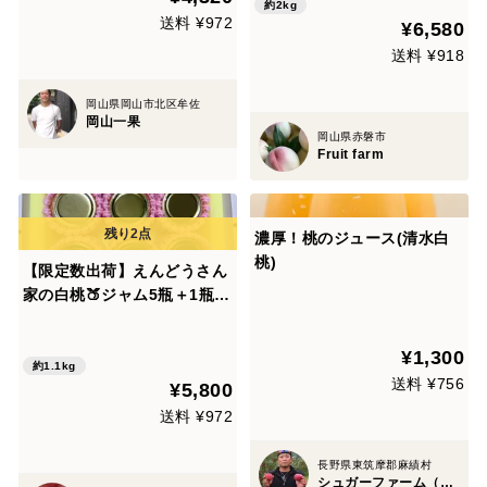
約2kg
送料 ¥972
¥6,580
送料 ¥918
岡山県岡山市北区牟佐
岡山一果
岡山県赤磐市
Fruit farm
濃厚！桃のジュース(清水白
桃)
【限定数出荷】えんどうさん
家の白桃🍑ジャム5瓶＋1瓶サ
ービス
¥1,300
約1.1kg
送料 ¥756
¥5,800
送料 ¥972
長野県東筑摩郡麻績村
シュガーファーム（長野県）