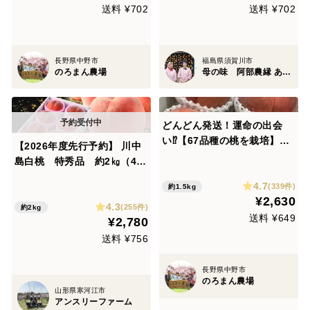
送料 ¥702
送料 ¥702
長野県中野市
福島県須賀川市
のろまん農場
母の味 阿部農縁 あべのうえん
どんどん発送！運命の出会
い⁉️【67品種の桃を栽培】品
【2026年度先行予約】 川中
種は何が届くかお楽しみ！白
島白桃 特秀品 約2㎏（4玉
桃1.5㎏
～8玉） 8月下旬～9月中旬頃
4.7
(339件)
約1.5kg
発送 MNKT01-01-01
¥2,630
4.3
(255件)
約2kg
送料 ¥649
¥2,780
送料 ¥756
長野県中野市
のろまん農場
山形県寒河江市
アンスリーファーム