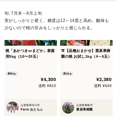
旬: 7月末～8月上旬
実がしっかりと硬く、糖度は12～14度と高め。酸味も
少ないので桃の甘みをしっかりと感じられる。
桃「あかつきorまどか」家庭
🍑【品種おまかせ】栗原果樹
用5kg（10〜20玉）
園の桃 お試し1kg（4～6玉）
約5kg
約1kg
¥4,300
¥2,380
送料 ¥810
送料 ¥649
山形県寒河江市
山形県東根市
Farm おとらふ
栗原果樹園