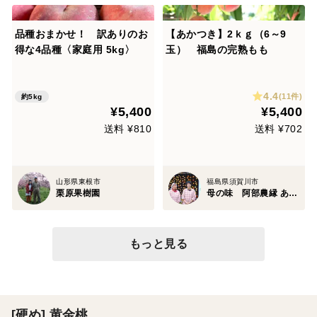
品種おまかせ！ 訳ありのお
【あかつき】2ｋｇ（6～9
得な4品種〈家庭用 5kg〉
玉） 福島の完熟もも
4.4
(11件)
約5kg
¥5,400
¥5,400
送料 ¥810
送料 ¥702
山形県東根市
福島県須賀川市
栗原果樹園
母の味 阿部農縁 あべのうえん
もっと見る
[硬め] 黄金桃