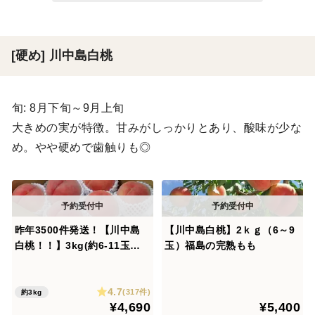
[硬め] 川中島白桃
旬: 8月下旬～9月上旬
大きめの実が特徴。甘みがしっかりとあり、酸味が少な
め。やや硬めで歯触りも◎
昨年3500件発送！【川中島
【川中島白桃】2ｋｇ（6～9
白桃！！】3kg(約6-11玉）
玉）福島の完熟もも
【夏ギフト】
4.7
(317件)
約3kg
¥4,690
¥5,400