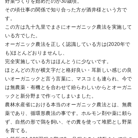
野菜づくりを始めたのが30歳頃。
その頃仕事の関係で知り合った方が酒井様という方で
す。
この方は九十九里でまさにオーガニック農法を実施して
いる方でした。
オーガニック農法を正しく認識している方は(2020年で
も)ほとんどおりませんし、
完全実施している方はほんとうに少ないです。
ほとんどの方が横文字だと格好良い・耳新しい感じの良
いオーガニックと言う言葉に、マスコミも連られ、今で
は無農薬・有機とを合わせて紛らわしいからとオーガニ
ックと新分野まで作ってしまいました。
農林水産省における本当のオーガニック農法とは、無農
薬であり、循環形農法の事です。ホルモン剤や薬に頼ら
ず、自然の形で鶏を飼い、その糞を使って堆肥とし野菜
を育てる。