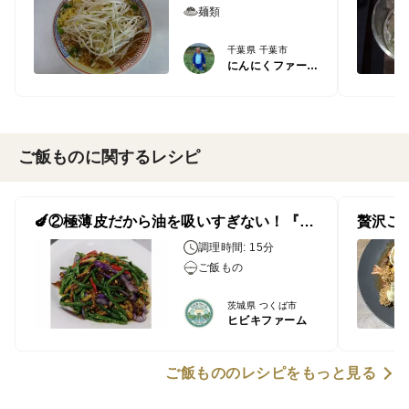
麺類
千葉県 千葉市
にんにくファーム
ご飯ものに関するレシピ
🍆②極薄皮だから油を吸いすぎない！『ロングインゲンと（杭茄）長なすの豚肉炒め』
調理時間: 15分
ご飯もの
茨城県 つくば市
ヒビキファーム
ご飯もののレシピをもっと見る