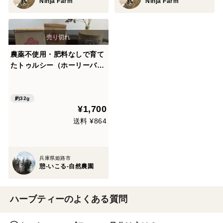
Ninja Farm
Ninja Farm
農薬不使用・肥料なしで育て
たトゥルシー（ホーリーバジ
ル）乾燥 2パック
約32g
¥1,700
送料 ¥864
兵庫県姫路市
憩-いこる-自然農園
ハーブティーのよくある質問