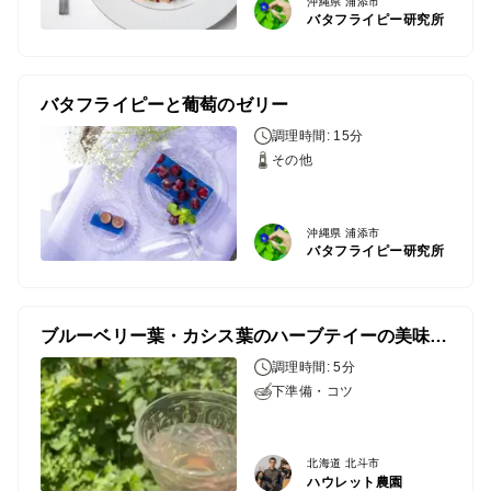
沖縄県 浦添市
バタフライピー研究所
バタフライピーと葡萄のゼリー
調理時間: 15分
その他
沖縄県 浦添市
バタフライピー研究所
ブルーベリー葉・カシス葉のハーブテイーの美味しい淹れ方と飲み方
調理時間: 5分
下準備・コツ
北海道 北斗市
ハウレット農園