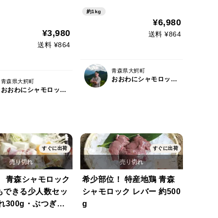
約1kg
¥6,980
¥3,980
送料 ¥864
送料 ¥864
青森県大鰐町
おおわにシャモロックファーム
青森県大鰐町
おおわにシャモロックファーム
すぐに出荷
すぐに出荷
】 青森シャモロック
希少部位！ 特産地鶏 青森
もできる少人数セッ
シャモロック レバー 約500
れ300g・ぶつぎり
g
g・塩スープ190g 熨