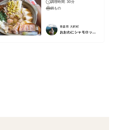
調理時間: 30分
鍋もの
青森県 大鰐町
おおわにシャモロックファーム