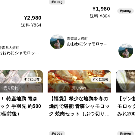
約300g
斗対応
¥1,980
約600g
対応可
送料 ¥864
¥2,980
送料 ¥864
青森県大鰐町
おおわにシャモロックファーム
青森県大鰐町
おおわにシャモロックファーム
すぐに出荷
すぐに出荷
！ 特産地鶏 青森
【福袋】希少な地鶏を冬の
【ゲン
ック 手羽先 約500
焼肉で堪能 青森シャモロッ
モロック 一人鍋セッ
10個前後）
ク 焼肉セット（ぶつ切り・
みれ20
手羽先・手羽元・ウインナ
g・塩ス
ー） 熨斗対応可 メッセー
可 メ
約600g
約400g