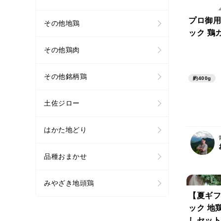
プロ御用
その他地鶏
ック 鶏ガ
その他鶏肉
その他銘柄鶏
約400g
土佐ジロー
はかた地どり
品種おまかせ
みやざき地頭鶏
【夏ギフ
ック 地
しセット