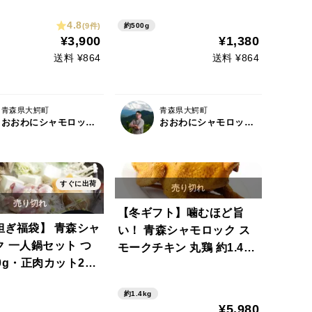
可 メッセージカード
4.8
(9件)
約500g
 【冬ギフト】
¥3,900
¥1,380
送料 ¥864
送料 ¥864
青森県大鰐町
青森県大鰐町
おおわにシャモロックファーム
おおわにシャモロックファーム
すぐに出荷
【冬ギフト】噛むほど旨
担ぎ福袋】 青森シャ
い！ 青森シャモロック ス
ト つ
モークチキン 丸鶏 約1.4kg
0g・正肉カット200
熨斗対応可
ープ190g 熨斗対応
約1.4kg
ッセージカード対応可
¥5,980