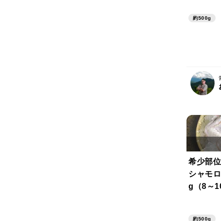
約500g
希少部位
シャモロ
g（8～
約500g