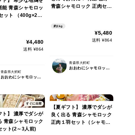
フト】 希少な地鶏を
青森シャモロック 正肉セッ
堪能 青森シャモロッ
ト 約1.0kg
セット （400g×2パ
約1kg
¥5,480
送料 ¥864
¥4,480
送料 ¥864
青森県大鰐町
おおわにシャモロックファーム
青森県大鰐町
おおわにシャモロックファーム
すぐに出荷
【夏ギフト】 濃厚でダシが
フト】 濃厚でダシが
良く出る 青森シャモロック
る 青森シャモロック
正肉１羽セット（シャモロ
ット(2～3人前)
ックスープ付）