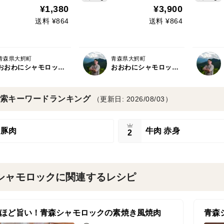
ジカード対応可 お中元 BB
【冬ギ
¥1,380
¥3,900
Q 焼肉ギフト
送料 ¥864
送料 ¥864
青森県大鰐町
青森県大鰐町
おおわにシャモロックファーム
おおわにシャモロックファーム
索キーワードランキング
（更新日: 2026/08/03）
豚肉
牛肉 赤身
2
シャモロックに関連するレシピ
ほど旨い！青森シャモロックの素焼き風焼肉
青森