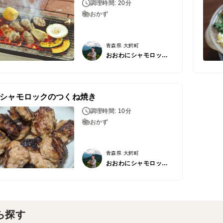
調理時間: 20分
おかず
青森県 大鰐町
おおわにシャモロックファーム
シャモロックのつくね焼き
調理時間: 10分
おかず
青森県 大鰐町
おおわにシャモロックファーム
ら探す