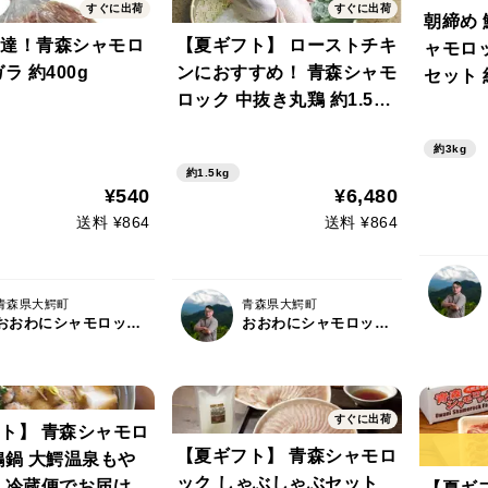
すぐに出荷
すぐに出荷
朝締め 
達！青森シャモロ
【夏ギフト】 ローストチキ
ャモロッ
ラ 約400g
ンにおすすめ！ 青森シャモ
セット 
ロック 中抜き丸鶏 約1.5～
（もみ
2.0kg（鶏足（もみじ）な
約3kg
し）
約1.5kg
¥540
¥6,480
送料 ¥864
送料 ¥864
青森県大鰐町
青森県大鰐町
おおわにシャモロックファーム
おおわにシャモロックファーム
すぐに出荷
ト】 青森シャモロ
【夏ギフト】 青森シャモロ
鶏鍋 大鰐温泉もや
ック しゃぶしゃぶセット
 冷蔵便でお届けし