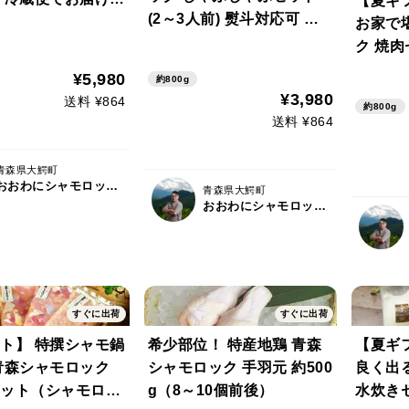
【夏ギ
(2～3人前) 熨斗対応可 メ
お家で
ッセージカード対応可
ク 焼肉
ック）
¥5,980
約800g
¥3,980
送料 ¥864
約800g
送料 ¥864
青森県大鰐町
おおわにシャモロックファーム
青森県大鰐町
おおわにシャモロックファーム
すぐに出荷
すぐに出荷
ト】 特撰シャモ鍋
希少部位！ 特産地鶏 青森
【夏ギ
青森シャモロック
シャモロック 手羽元 約500
良く出
ット（シャモロッ
g（8～10個前後）
水炊きセ