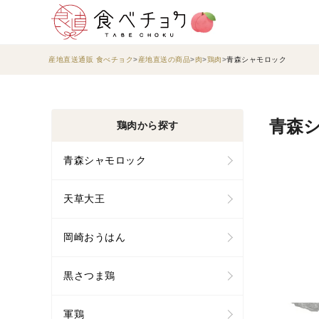
産地直送通販 食べチョク
産地直送の商品
肉
鶏肉
青森シャモロック
青森シ
鶏肉から探す
青森シャモロック
天草大王
岡崎おうはん
黒さつま鶏
軍鶏