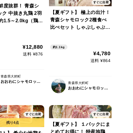
すぐに出荷
鮮度抜群！ 青森シ
【夏ギフト】 極上の出汁！
ク 中抜き丸鶏 2羽
青森シャモロック2種食べ
約1.5～2.0kg（鶏足
比べセット しゃぶしゃぶと
じ）・内臓付き）
水炊きセット(2～3人前)
¥12,880
約1.1kg
¥4,780
送料 ¥876
送料 ¥864
青森県大鰐町
おおわにシャモロックファーム
青森県大鰐町
おおわにシャモロックファーム
すぐに出荷
すぐに出荷
【夏ギフト】 １パックにま
とめてお得に！ 特産地鶏