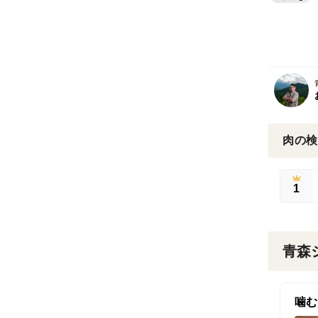
肉の検
1
青森
噛む