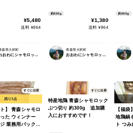
付）
約500g
約900g
¥5,480
¥1,380
送料 ¥864
送料 ¥864
青森県大鰐町
青森県大鰐町
おおわにシャモロックファーム
おおわにシャモロックファーム
すぐに出荷
すぐに出荷
特産地鶏 青森シャモロック
ぶつ切り 約300g 追加購
ト】 青森シャモロ
【福袋
入におすすめです！
った ウィンナー
地鶏鍋
ジ 業務用パック
ト つみ
肉300