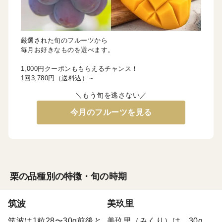
厳選された旬のフルーツから
毎月お好きなものを選べます。
1,000円クーポンももらえるチャンス！
1回3,780円（送料込）～
＼もう旬を逃さない／
今月のフルーツを見る
栗の品種別の特徴・旬の時期
筑波
美玖里
筑波は1粒28〜30g前後と
美玖里（みくり）は、30g