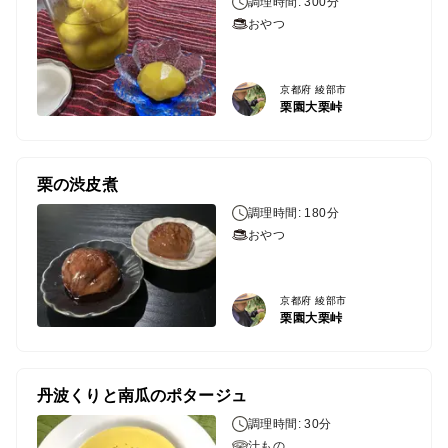
調理時間: 300分
おやつ
京都府 綾部市
栗園大栗峠
栗の渋皮煮
調理時間: 180分
おやつ
京都府 綾部市
栗園大栗峠
丹波くりと南瓜のポタージュ
調理時間: 30分
汁もの