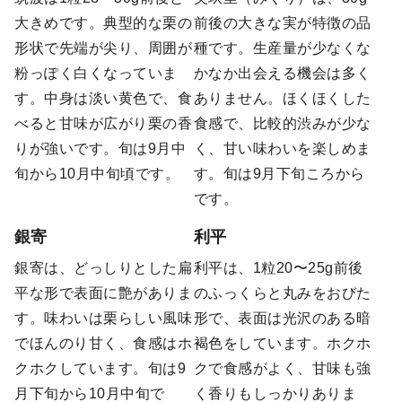
大きめです。典型的な栗の
前後の大きな実が特徴の品
形状で先端が尖り、周囲が
種です。生産量が少なくな
粉っぽく白くなっていま
かなか出会える機会は多く
す。中身は淡い黄色で、食
ありません。ほくほくした
べると甘味が広がり栗の香
食感で、比較的渋みが少な
りが強いです。旬は9月中
く、甘い味わいを楽しめま
旬から10月中旬頃です。
す。旬は9月下旬ころから
です。
銀寄
利平
銀寄は、どっしりとした扁
利平は、1粒20〜25g前後
平な形で表面に艶がありま
のふっくらと丸みをおびた
す。味わいは栗らしい風味
形で、表面は光沢のある暗
でほんのり甘く、食感はホ
褐色をしています。ホクホ
クホクしています。旬は9
クで食感がよく、甘味も強
月下旬から10月中旬で
く香りもしっかりありま