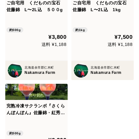
ご自宅用 くだものの宝石
ご自宅用 くだものの宝石
佐藤錦 L〜2L込 ５００g
佐藤錦 L〜2L込 1kg
約500g
約1kg
¥3,800
¥7,500
送料 ¥1,188
送料 ¥1,188
北海道余市郡仁木町
北海道余市郡仁木町
Nakamura Farm
Nakamura Farm
完熟冷凍サクランボ『さくら
んぼんぼん』佐藤錦・紅秀
峰・南陽ミックス500ｇ
約500g