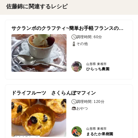
佐藤錦に関連するレシピ
サクランボのクラフティ~簡単お手軽フランスのデザート~
調理時間: 60分
その他
山形県 東根市
ひらっち農園
ドライフルーツ さくらんぼマフィン
調理時間: 120分
おやつ
山形県 東根市
まるたか果樹園