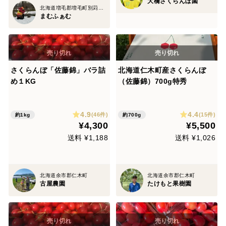
大橋さくらんぼ園
北海道増毛郡増毛町別苅608番地7
まむふぁむ
さくらんぼ「佐藤錦」バラ詰
北海道仁木町産さくらんぼ
め１KG
（佐藤錦）700g特秀
4.9
4.4
(46件)
(15件)
約1kg
約700g
¥4,300
¥5,500
送料 ¥1,188
送料 ¥1,026
北海道余市郡仁木町
北海道余市郡仁木町
古屋農園
たけもと果樹園