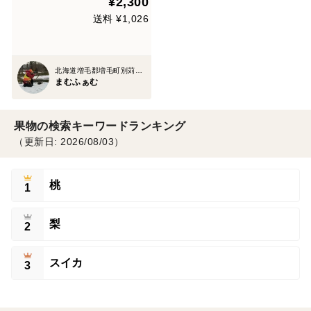
¥2,300
送料 ¥1,026
北海道増毛郡増毛町別苅608番地7
まむふぁむ
果物の検索キーワードランキング
（更新日: 2026/08/03）
桃
1
梨
2
スイカ
3