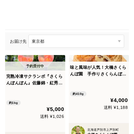
お届け先
味と風味が人気！大橋さくら
んぼ園 手作りさくらんぼパ
完熟冷凍サクランボ『さくら
イ （1ホール）150×150×7
んぼんぼん』佐藤錦・紅秀
0ｍｍ
峰・南陽ミックス500ｇ×２
約410g
ｐ
¥4,000
約1kg
送料 ¥1,188
¥5,000
送料 ¥1,026
北海道芦別市上芦別町