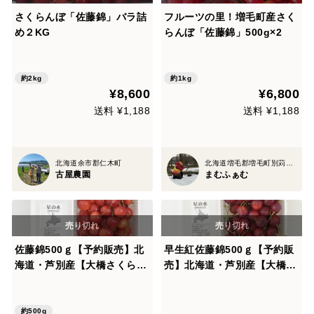
さくらんぼ「佐藤錦」バラ詰
フルーツの里！増毛町産さく
め２KG
らんぼ「佐藤錦」500g×2
約2kg
約1kg
¥8,600
¥6,800
送料 ¥1,188
送料 ¥1,188
北海道余市郡仁木町
北海道増毛郡増毛町別苅608番地7
古屋農園
まむふぁむ
佐藤錦500ｇ【予約販売】北
早生紅佐藤錦500ｇ【予約販
海道・芦別産【大橋さくらん
売】北海道・芦別産【大橋さ
ぼ園】
くらんぼ園】
約500g