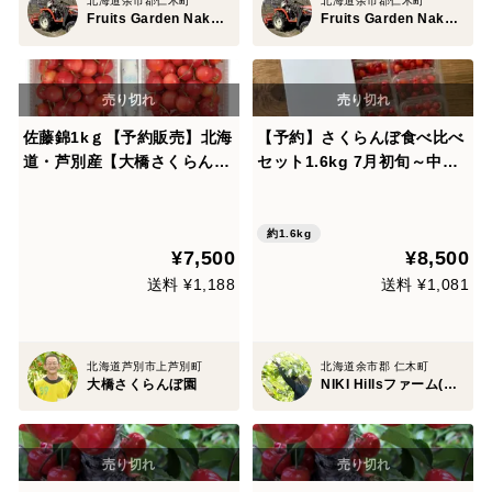
北海道余市郡仁木町
北海道余市郡仁木町
Fruits Garden Nakazawa（フルーツガーデンナカザワ）
Fruits Garden Nakazawa（フルーツガーデンナカザワ）
佐藤錦1kｇ【予約販売】北海
【予約】さくらんぼ食べ比べ
道・芦別産【大橋さくらんぼ
セット1.6kg 7月初旬～中旬
園】
発送
約1.6kg
¥7,500
¥8,500
送料 ¥1,188
送料 ¥1,081
北海道芦別市上芦別町
北海道余市郡 仁木町
大橋さくらんぼ園
NIKI Hillsファーム(ニキヒルズファーム)