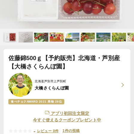
佐藤錦500ｇ【予約販売】北海道・芦別産
【大橋さくらんぼ園】
北海道芦別市上芦別町
大橋さくらんぼ園
食べチョクAWARD 2021 果物 28位
アプリ初回注文限定
今すぐ使えるクーポンプレゼント中
-
1件の投稿
レビュー 0件