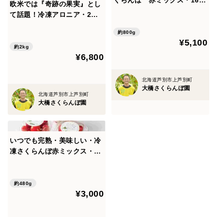
くらんぼ 赤ミックス・160
欧米では『奇跡の果実』とし
g×5P ギフト対応可 北海
て話題！冷凍アロニア・2ｋ
道・芦別産【大橋さくらんぼ
ｇ 北海道・芦別産【大橋さく
園】
約800g
らんぼ園】
¥5,100
約2kg
¥6,800
北海道芦別市上芦別町
大橋さくらんぼ園
北海道芦別市上芦別町
大橋さくらんぼ園
いつでも完熟・美味しい・冷
凍さくらんぼ赤ミックス・16
0ｇ×3個 【即日発送】北海
道・芦別産【大橋さくらんぼ
園】
約480g
¥3,000