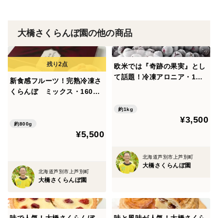
大橋さくらんぼ園の他の商品
欧米では『奇跡の果実』とし
て話題！冷凍アロニア・1ｋ
新食感フルーツ！完熟冷凍さ
ｇ 北海道・芦別産【大橋さく
くらんぼ ミックス・160g×
らんぼ園】
5P ギフト対応 北海道・芦
約1kg
別産【大橋さくらんぼ園】
¥3,500
約800g
¥5,500
北海道芦別市上芦別町
大橋さくらんぼ園
北海道芦別市上芦別町
大橋さくらんぼ園
味で人気！大橋さくらんぼ
味と風味が人気！大橋さくら