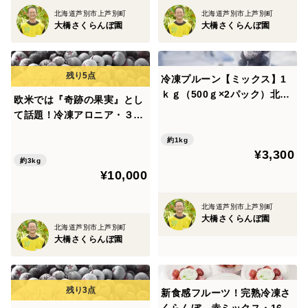
北海道芦別市上芦別町
北海道芦別市上芦別町
大橋さくらんぼ園
大橋さくらんぼ園
冷凍プルーン【ミックス】1
ｋｇ（500ｇ×2パック）北海
欧米では『奇跡の果実』とし
道・芦別産プルーン【大橋さ
て話題！冷凍アロニア・３ｋ
くらんぼ園】
ｇ 北海道・芦別産【大橋さく
約1kg
らんぼ園】
¥3,300
約3kg
¥10,000
北海道芦別市上芦別町
大橋さくらんぼ園
北海道芦別市上芦別町
大橋さくらんぼ園
新食感フルーツ！完熟冷凍さ