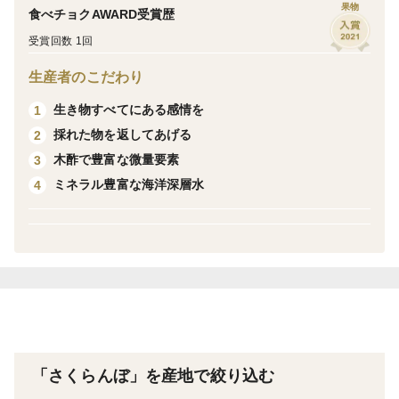
果物
食べチョクAWARD受賞歴
ください。
受賞回数 1回
＜栽培のこだわり＞
農薬の使用を最小限に抑えるために完熟にこだわりつつ
生産者のこだわり
も虫の発生と病気を減らすために、徹底的に風通しと日
生き物すべてにある感情を
1
当たりを良くする栽培方法にこだわりを持っておりま
採れた物を返してあげる
2
す。
木酢で豊富な微量要素
3
ミネラル豊富な海洋深層水
4
＜産地の特徴＞
ここ芦別市は北海道らしい雄大で美しい自然と、澄み
切った空が特徴的です。夜になると星が降り注ぐように
瞬いて見えることから【星の降る里】と呼ばれていま
す。日中と夜の寒暖の差がとても大きいため糖度の高い
さくらんぼを栽培することが出来ます。
＜品種＞
「さくらんぼ」を産地で絞り込む
一般にとてもよく知られている佐藤錦は山形県の主力品