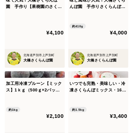
園 手作り【果樹園のさくら
んぼ園 手作りさくらんぼパ
んぼチーズタルト】1ホール1
イ （1ホール）150×150×7
80×180×25ｍｍ 420ｇ
0ｍｍ
約410g
¥4,100
¥4,000
北海道芦別市上芦別町
北海道芦別市上芦別町
大橋さくらんぼ園
大橋さくらんぼ園
加工用冷凍プルーン【ミック
いつでも完熟・美味しい・冷
ス】1ｋｇ（500ｇ×2パッ
凍さくらんぼミックス・160
ク）北海道・芦別産プルーン
ｇ×3個 【即日発送】北海
【大橋さくらんぼ園】
道・芦別産【大橋さくらんぼ
園】
約1kg
約1.5kg
¥2,100
¥3,400