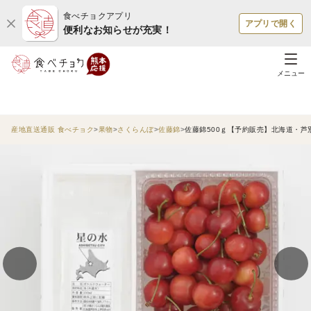
食べチョクアプリ
アプリで開く
便利なお知らせが充実！
メニュー
産地直送通販 食べチョク
果物
さくらんぼ
佐藤錦
佐藤錦500ｇ【予約販売】北海道・芦