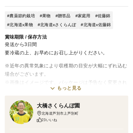
農薬節約栽培
果物
贈答品
家庭用
佐藤錦
北海道x果物
北海道xさくらんぼ
北海道x佐藤錦
賞味期限 / 保存方法
発送から3日間
要冷蔵の上、お早めにお召し上がりください。
※近年の異常気象により収穫期の目安が大幅にずれ込む
場合がございます。
※画像はイメージです。パッケージは予告なく変更され
もっと見る
る場合があります。
大橋さくらんぼ園
北海道芦別市上芦別町
＜味＞
23いいね
40年以上化学肥料を一切使用せず有機肥料のみで栽培し
続けた、奥の深い風味のあるさくらんぼを召し上がって