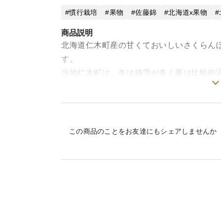
慣行栽培
果物
佐藤錦
北海道x果物
商品説明
北海道仁木町産の甘くておいしいさくらん
す。
当地仁木町は、冬は積雪が多く夏は比較的
しており、果樹栽培が盛んに行われており
まま育てております。
極力コストをかけずにお求めやすくするよ
送りします。１KG用段ボールが２箱になり
この商品のことをお友達にもシェアしませんか
今後の天候次第でお届けできる日にちが若
るため発送日の指定はできませんので、ご
当園自慢のさくらんぼを是非ご賞味くださ