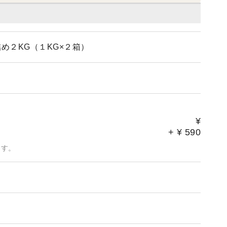
め２KG（１KG×２箱）
¥
+
¥
590
ます。