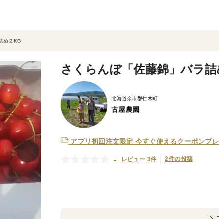
詰め２KG
さくらんぼ「佐藤錦」バラ詰
北海道余市郡仁木町
古屋農園
アプリ初回注文限定
今すぐ使えるクーポンプレ
-
2件の投稿
レビュー 3件
＼