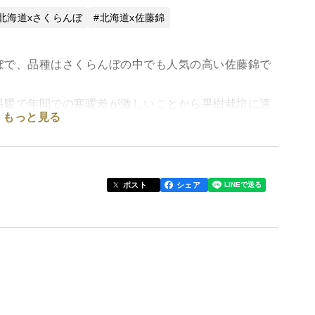
北海道xさくらんぼ
北海道x佐藤錦
ぼで、品種はさくらんぼの中でも人気の高い佐藤錦で
温暖で年間での寒暖差が激しいことから果樹栽培に適
もっと見る
ます。当園のさくらんぼは主に露地栽培で自然環境の
う、さくらんぼは１KG用の段ボールにバラ詰めしてお
ます。
ポスト
シェア
干前後する可能性があります。また収穫当日に発送す
了承ください。
い。