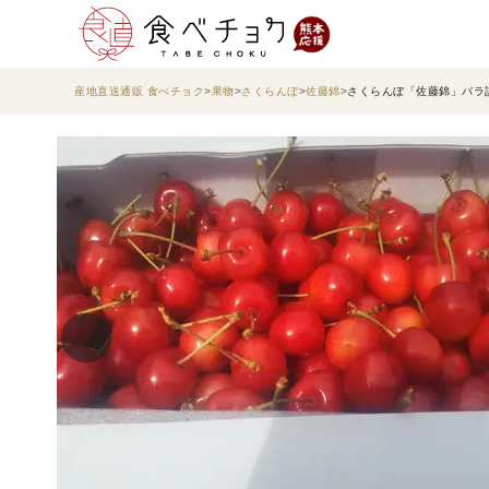
産地直送通販 食べチョク
果物
さくらんぼ
佐藤錦
さくらんぼ「佐藤錦」バラ