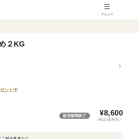
メニュー
め２KG
ゼント中
¥
8,600
販売期間終了
（税込/送料別）
ここがイチオシ／