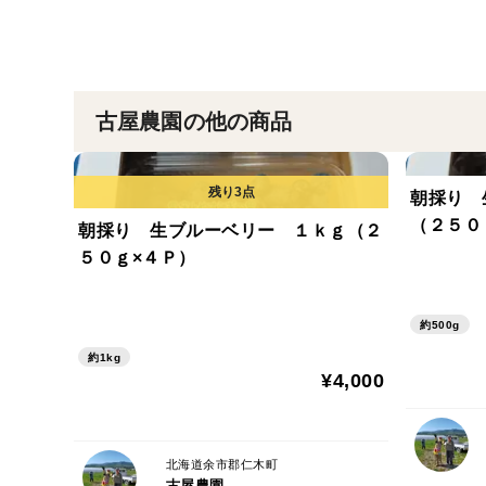
古屋農園の他の商品
朝採り 
（２５０
朝採り 生ブルーベリー １ｋｇ（２
５０ｇ×４Ｐ）
約500g
約1kg
¥4,000
北海道余市郡仁木町
古屋農園