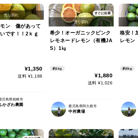
すぐに出荷
モン 傷があって
希少！オーガニックピンク
格安！
いです！！2ｋｇ
レモネードレモン（有機JA
レモン（
S）1㎏
¥1,350
約1kg
約5kg
¥1,880
送料 ¥1,188
送料 ¥1,026
鹿児島県枕崎市
ふかざわ農園
鹿児島県阿久根市
中村農場