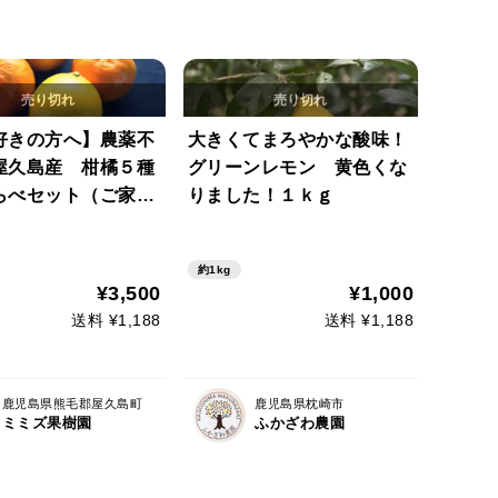
好きの方へ】農薬不
大きくてまろやかな酸味！
屋久島産 柑橘５種
グリーンレモン 黄色くな
らべセット（ご家庭
りました！１ｋｇ
kg）
約1kg
¥3,500
¥1,000
送料 ¥1,188
送料 ¥1,188
鹿児島県熊毛郡屋久島町
鹿児島県枕崎市
ミミズ果樹園
ふかざわ農園