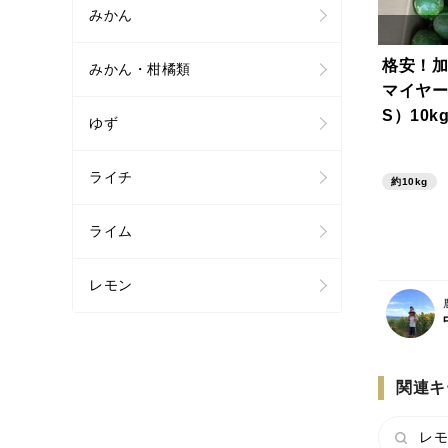
みかん
格安！加
みかん・柑橘類
マイヤー
S）10k
ゆず
ライチ
約10kg
ライム
レモン
関連キ
レモ