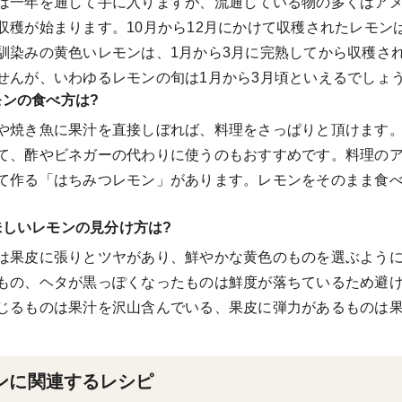
は一年を通して手に入りますが、流通している物の多くはアメ
収穫が始まります。10月から12月にかけて収穫されたレモ
馴染みの黄色いレモンは、1月から3月に完熟してから収穫さ
せんが、いわゆるレモンの旬は1月から3月頃といえるでしょ
モンの食べ方は?
や焼き魚に果汁を直接しぼれば、料理をさっぱりと頂けます
て、酢やビネガーの代わりに使うのもおすすめです。料理の
て作る「はちみつレモン」があります。レモンをそのまま食
。
味しいレモンの見分け方は?
は果皮に張りとツヤがあり、鮮やかな黄色のものを選ぶよう
もの、ヘタが黒っぽくなったものは鮮度が落ちているため避
じるものは果汁を沢山含んでいる、果皮に弾力があるものは
ンに関連するレシピ