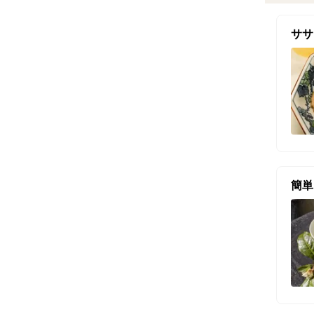
ササ
簡単