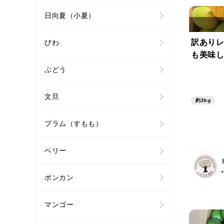
日向夏（小夏）
訳ありレ
びわ
も美味し
ぶどう
文旦
約2kg
プラム（すもも）
ベリー
ポンカン
マンゴー