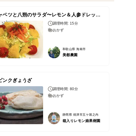
春キャベツと八朔のサラダ〜レモン＆人参ドレッシング〜
調理時間: 15分
おかず
和歌山県 海南市
美都農園
ピンクぎょうざ
調理時間: 80分
おかず
静岡県 焼津市五ケ堀之内
箱入りレモン娘果樹園