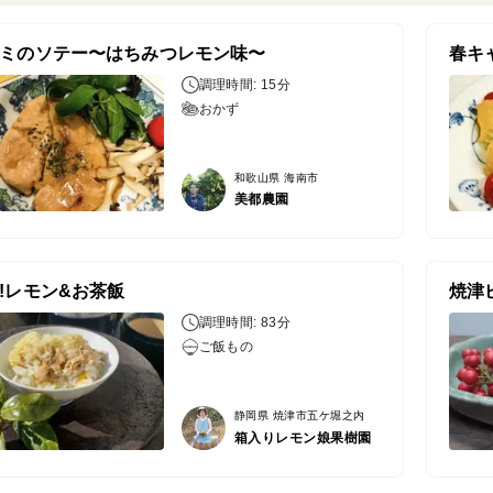
ミのソテー〜はちみつレモン味〜
調理時間: 15分
おかず
和歌山県 海南市
美都農園
!レモン&お茶飯
焼津
調理時間: 83分
ご飯もの
静岡県 焼津市五ケ堀之内
箱入りレモン娘果樹園