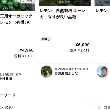
すぐに出荷
レモン 自然栽培 ユーレ
レモン
工用オーガニック
カ 香りが良い品種
レモン（有機JA
g
約5kg
¥6,000
¥4,960
送料 ¥1,081
送料 ¥1,133
鹿児島県肝属郡肝付町岸良
自然農園よしだ
鹿児島県阿久根市
中村農場
ーワード
ン 訳あり
自