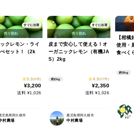
すぐに出荷
すぐに出荷
【柑橘
ックレモン・ライ
皮まで安心して使える！オ
使用・
べセット！（2k
ーガニックレモン（有機JA
食べく
S）2kg
用・約5
約5kg
5.0
4.9
(8件)
(57件)
約2kg
¥3,200
¥2,350
送料 ¥1,026
送料 ¥1,026
鹿児島県阿久根市
鹿児島県阿久根市
中村農場
中村農場