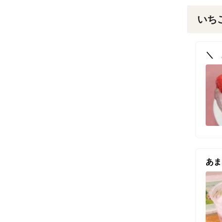
いち
あま