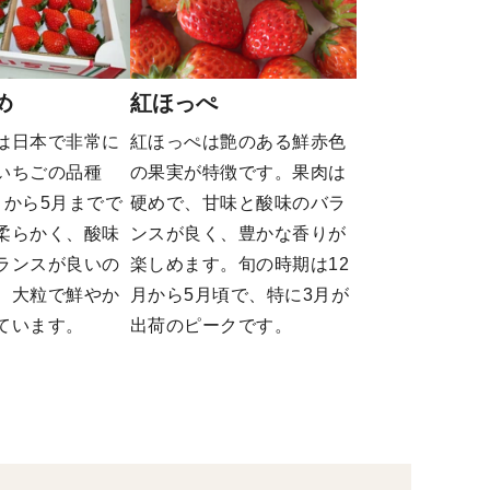
め
紅ほっぺ
は日本で非常に
紅ほっぺは艶のある鮮赤色
いちごの品種
の果実が特徴です。果肉は
月から5月までで
硬めで、甘味と酸味のバラ
柔らかく、酸味
ンスが良く、豊かな香りが
ランスが良いの
楽しめます。旬の時期は12
。大粒で鮮やか
月から5月頃で、特に3月が
ています。
出荷のピークです​。