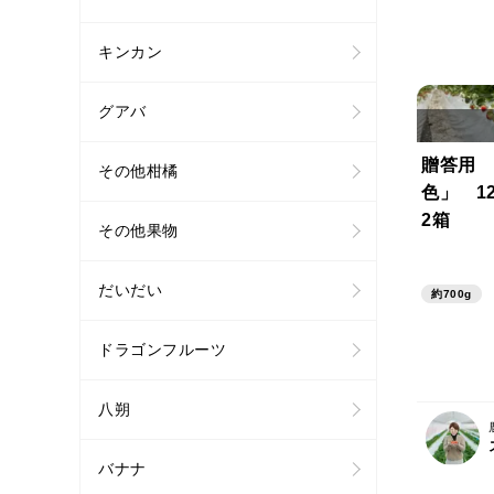
キンカン
グアバ
贈答用 
その他柑橘
色」 12
2箱
その他果物
だいだい
約700g
ドラゴンフルーツ
八朔
バナナ