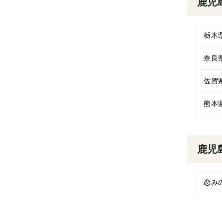
鹿児
栃木
奈良
佐賀
熊本
鹿児
恋み