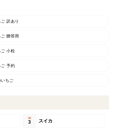
ちご 訳あり
ちご 贈答用
ご 小粒
ご 予約
のいちご
スイカ
3