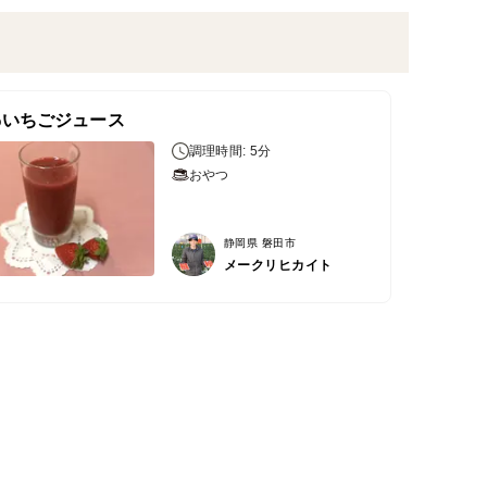
0%いちごジュース
調理時間: 5分
おやつ
静岡県 磐田市
メークリヒカイト