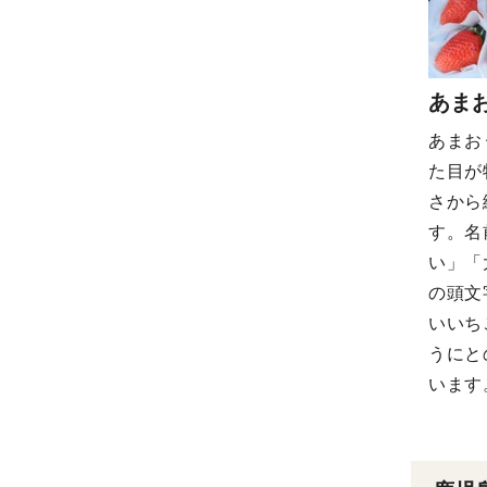
あま
あまお
た目が
さから
す​。
い」「
の頭文
いいち
うにと
います