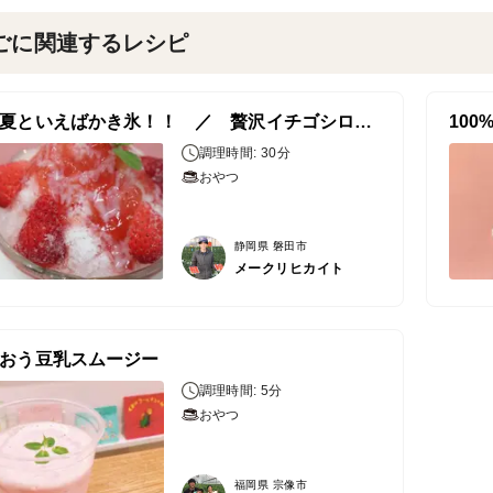
ごに関連するレシピ
＼ 夏といえばかき氷！！ ／ 贅沢イチゴシロップ
10
調理時間: 30分
おやつ
静岡県 磐田市
メークリヒカイト
おう豆乳スムージー
調理時間: 5分
おやつ
福岡県 宗像市