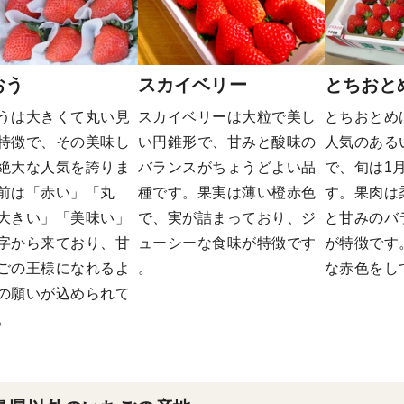
おう
スカイベリー
とちおと
うは大きくて丸い見
スカイベリーは大粒で美し
とちおとめ
特徴で、その美味し
い円錐形で、甘みと酸味の
人気のある
絶大な人気を誇りま
バランスがちょうどよい品
で、旬は1
名前は「赤い」「丸
種です。果実は薄い橙赤色
す。果肉は
大きい」「美味い」
で、実が詰まっており、ジ
と甘みのバ
字から来ており、甘
ューシーな食味が特徴です​​
が特徴です
ごの王様になれるよ
。
な赤色をし
の願いが込められて
。