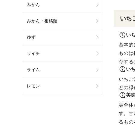
みかん
いち
みかん・柑橘類
い
ゆず
基本的
ものは
ライチ
存する
い
ライム
いちご
レモン
どの緑
美
実全体
す。甘
るもの