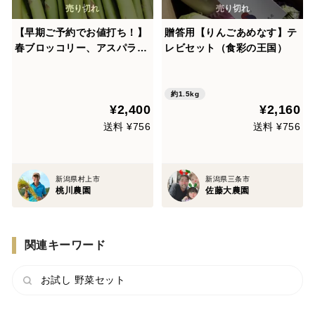
【早期ご予約でお値打ち！】
贈答用【りんごあめなす】テ
春ブロッコリー、アスパラ、
レビセット（食彩の王国）
可愛い新玉ねぎのセット！
約1.5kg
¥2,400
¥2,160
送料 ¥756
送料 ¥756
新潟県村上市
新潟県三条市
桃川農園
佐藤大農園
関連キーワード
お試し 野菜セット