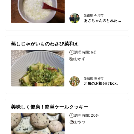
愛媛県 今治市
あさちゃんのとれたて農場
蒸しじゃがいものわさび菜和え
調理時間: 6分
おかず
愛知県 豊橋市
元氣のお裾分けbox。
美味しく健康！簡単ケールクッキー
調理時間: 20分
おやつ