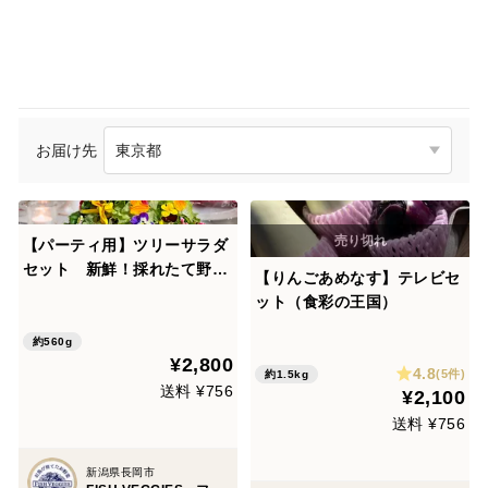
お届け先
【パーティ用】ツリーサラダ
セット 新鮮！採れたて野
【りんごあめなす】テレビセ
菜！5人前の大ボリューム！
ット（食彩の王国）
約560g
¥2,800
4.8
(5件)
約1.5kg
送料 ¥756
¥2,100
送料 ¥756
新潟県長岡市