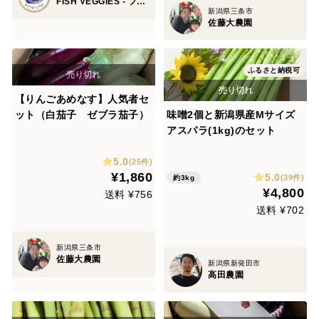
FISH VEGGIES - フィッシュベジ 食べチョク店
新潟県三条市
佐藤大農園
ふるさと納税可
【りんごあめなす】人気者セ
ット（白茄子 ゼブラ茄子）
味噌2個と新潟県産Mサイズ
アスパラ(1kg)のセット
5.0
(25件)
¥1,860
5.0
(39件)
約3kg
¥4,800
送料 ¥756
送料 ¥702
新潟県三条市
佐藤大農園
新潟県新発田市
高田農園