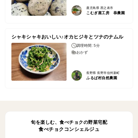
鹿児島県 西之表市
こむぎ屋工房 恭農園
シャキシャキおいしい♪オカヒジキとツナのナムル
調理時間: 5分
おかず
長野県 長野市信州新町
ふるば村自然農園
旬を楽しむ、食べチョクの野菜宅配
食べチョクコンシェルジュ