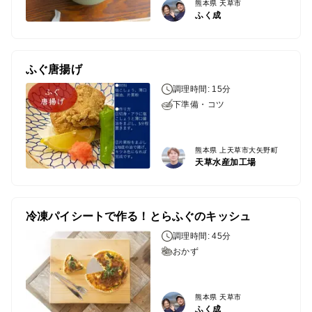
熊本県 天草市
ふく成
ふぐ唐揚げ
調理時間: 15分
下準備・コツ
熊本県 上天草市大矢野町
天草水産加工場
冷凍パイシートで作る！とらふぐのキッシュ
調理時間: 45分
おかず
熊本県 天草市
ふく成