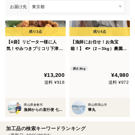
お届け先
【4袋】リピーター様に人
【漁師にお任せ！お魚宝
気！やみつきプリコリ下津井
箱！】 🐟️（2～3kg）農園紹
産タコの唐揚げ
介欄、商品説明欄、ブログ等
をご覧になられてからご注文
下さい。
約2.8kg
¥13,200
¥4,980
送料 ¥918
送料 ¥972
岡山県倉敷市
岡山県岡山市
漁師からの直行便 七福丸
華丸
加工品の検索キーワードランキング