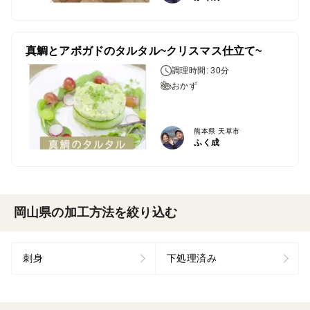
真鯛とアボガドのタルタル~クリスマス仕立て~
調理時間: 30分
おかず
熊本県 天草市
ふく成
岡山県の加工方法を絞り込む
刺身
下処理済み