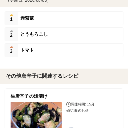
（更新日: 2026/08/03）
赤紫蘇
1
とうもろこし
2
トマト
3
その他唐辛子に関連するレシピ
生唐辛子の浅漬け
調理時間: 15分
ご飯のお供