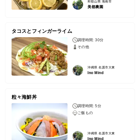
和歌山県 海南市
美都農園
タコスとフィンガーライム
調理時間: 30分
その他
沖縄県 名護市大東
Ino Mind
粒々海鮮丼
調理時間: 5分
ご飯もの
沖縄県 名護市大東
Ino Mind