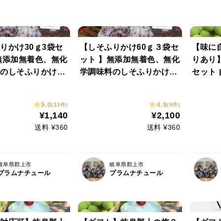
りかけ30ｇ3袋セ
【しそふりかけ60ｇ３袋セ
【味に
無添加無着色、無化
ット 】無添加無着色、無化
りあり
料のしそふりかけ
学調味料のしそふりかけ
セット
対応
ネコポス対応
用！昔
色塩分
5.0
4.9
(13件)
(6件)
がさわ
¥1,140
¥2,100
る梅干
送料 ¥360
送料 ¥360
岐阜県郡上市
岐阜県郡上市
プラムナチュール
プラムナチュール