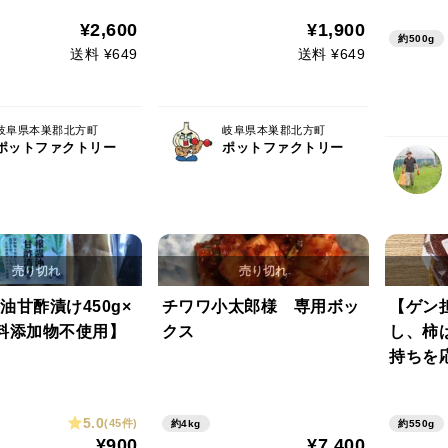
¥2,600
¥1,900
約500g
送料 ¥649
送料 ¥649
岐阜県本巣郡北方町
岐阜県本巣郡北方町
ポットファクトリー
ポットファクトリー
油甘酢漬け450g×
チワワ小太郎様 専用ボッ
【ゲン
料添加物不使用】
クス
し、柿
持ちを
5.0
(45件)
約4kg
約550g
¥900
¥7,400