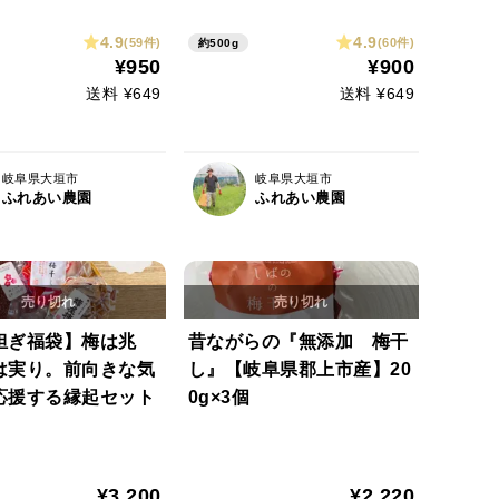
4.9
4.9
(59件)
(60件)
約500g
¥950
¥900
送料 ¥649
送料 ¥649
岐阜県大垣市
岐阜県大垣市
ふれあい農園
ふれあい農園
担ぎ福袋】梅は兆
昔ながらの『無添加 梅干
は実り。前向きな気
し』【岐阜県郡上市産】20
応援する縁起セット
0g×3個
¥3,200
¥2,220