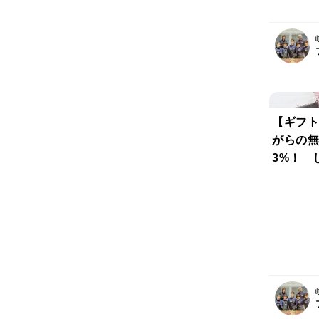
【ギフト
がらの無
3%！ 
やかなや
し 無化
りかけ 
上げた干