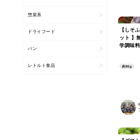
惣菜系
【しそふ
ドライフード
ット 】
学調味
パン
ネコポス
レトルト食品
約90g