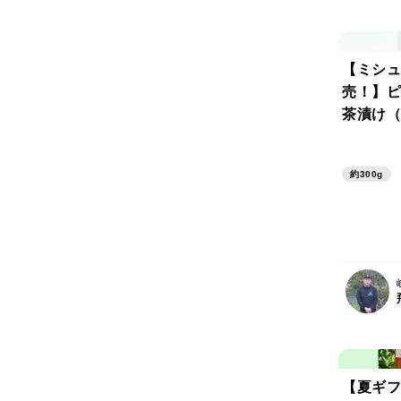
【ミシュ
売！】ピ
茶漬け（
約300g
【夏ギフ