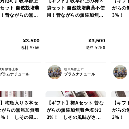
対応可】岐阜郡上
【ギフト】岐阜郡上の梅３
【ギフ
セット 自然栽培農
袋セット 自然栽培農薬不使
がらの
！昔ながらの無添
用！昔ながらの無添加無着
3%！
塩分13%！ しそ
色塩分13%！ しその風味
やかな
さわやかなやみつ
がさわやかなやみつきにな
し 無
梅干し
る梅干し
りかけ
¥3,500
¥3,500
上げた
送料 ¥756
送料 ¥756
ろ干梅
岐阜県郡上市
岐阜県郡上市
プラムナチュール
プラムナチュール
】梅瓶入り３本セ
【ギフト】梅Aセット 昔な
【ギフ
ながらの無添加無着
がらの無添加無着色塩分1
がらの
3%！ しその風味
3%！ しその風味がさわ
3%！
かなやみつきにな
やかなやみつきになる梅干
やかな