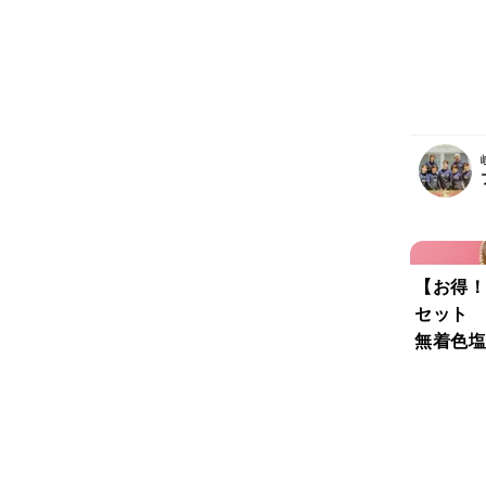
る梅干し
しそふり
らに干上
【お得！
セット 
無着色塩
学調味
辛い！郡
梅 米粉