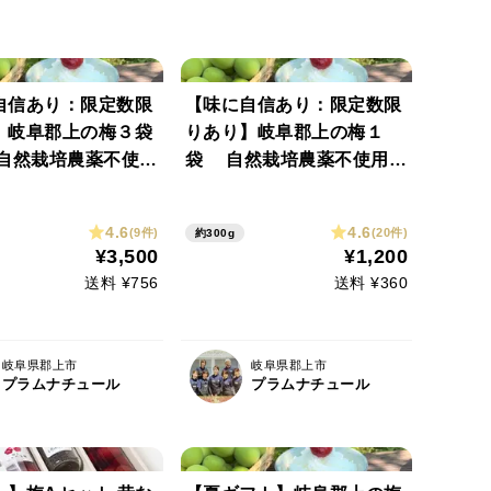
自信あり：限定数限
【味に自信あり：限定数限
】岐阜郡上の梅３袋
りあり】岐阜郡上の梅１
 自然栽培農薬不使
袋 自然栽培農薬不使用！
ながらの無添加無着
昔ながらの無添加無着色塩
13%！ しその風味
分13%！ しその風味がさ
4.6
4.6
(9件)
(20件)
約300g
やかなやみつきにな
わやかなやみつきになる梅
¥3,500
¥1,200
し
干し ネコポス対応
送料 ¥756
送料 ¥360
岐阜県郡上市
岐阜県郡上市
プラムナチュール
プラムナチュール