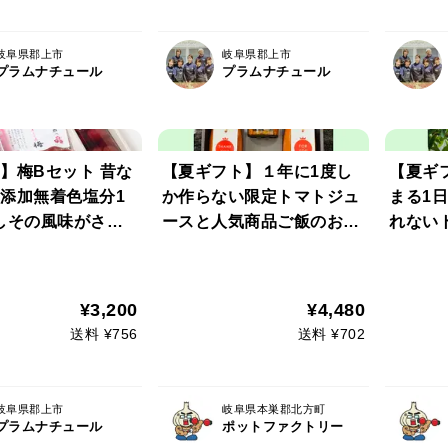
岐阜県郡上市
岐阜県郡上市
プラムナチュール
プラムナチュール
】梅Bセット 昔な
【夏ギフト】１年に1度し
【夏ギ
添加無着色塩分1
か作らない限定トマトジュ
まる1
しその風味がさわ
ースと人気商品ご飯のお供
れない
みつきになる梅干
2種（ラー油と味噌）
飯のお
学調味料のしそふ
梅干しをさらに干
¥3,200
¥4,480
梅
送料 ¥756
送料 ¥702
岐阜県郡上市
岐阜県本巣郡北方町
プラムナチュール
ポットファクトリー