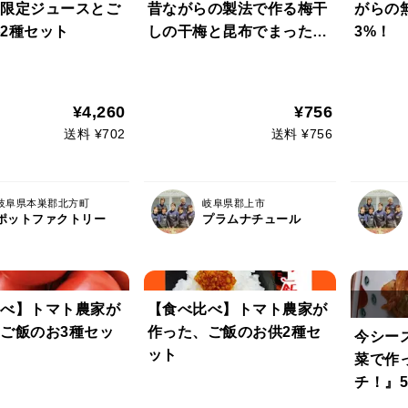
限定ジュースとご
昔ながらの製法で作る梅干
がらの
2種セット
しの干梅と昆布でまったり
3%！
お茶タイム
やかな
し 無
りかけ
¥4,260
¥756
上げた
送料 ¥702
送料 ¥756
岐阜県本巣郡北方町
岐阜県郡上市
ポットファクトリー
プラムナチュール
べ】トマト農家が
【食べ比べ】トマト農家が
ご飯のお3種セッ
作った、ご飯のお供2種セ
今シー
ット
菜で作
チ！』5