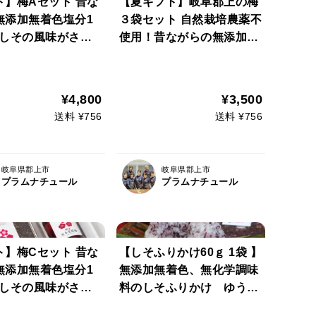
ト】梅Aセット 昔な
【夏ギフト】岐阜郡上の梅
無添加無着色塩分1
３袋セット 自然栽培農薬不
 しその風味がさわ
使用！昔ながらの無添加無
やみつきになる梅干
着色塩分13%！ しその風
化学調味料のしそふ
味がさわやかなやみつきに
 梅干しをさらに干
なる梅干し
¥4,800
¥3,500
干梅、使い方いろい
送料 ¥756
送料 ¥756
顆粒
岐阜県郡上市
岐阜県郡上市
プラムナチュール
プラムナチュール
ト】梅Cセット 昔な
【しそふりかけ60ｇ 1袋 】
無添加無着色塩分1
無添加無着色、無化学調味
 しその風味がさわ
料のしそふりかけ ゆうパ
やみつきになる梅干
ケット対応