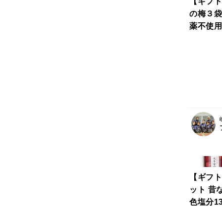
【ギフト
の梅３袋
薬不使用
加無着色
の風味が
きになる
【ギフト
ット 昔
色塩分1
がさわや