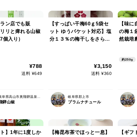
ラン店でも販
【すっぱい干梅60ｇ5袋セ
【味に
リリと痺れる山椒
ット ゆうパケット対応】塩
の梅１
7個入り）
分１３％の梅干しをさらに
然栽培
干上げた超すっぱい干梅！
らの無
3%！
約250g
やかな
¥788
¥3,150
し
送料 ¥649
送料 ¥360
岐阜県高山市奥飛騨温泉郷村上
岐阜県郡上市
飛騨山椒
プラムナチュール
ト】1年に1度しか
【梅昆布茶でほっと一息】
【ギフ