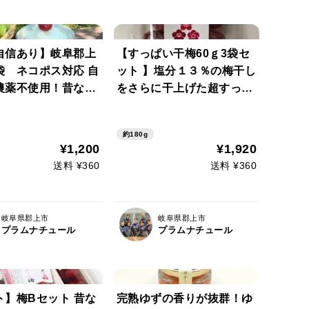
自信あり】岐阜郡上
【すっぱい干梅60ｇ3袋セ
袋 ネコポス対応 自
ット 】塩分１３％の梅干し
農薬不使用！昔なが
をさらに干上げた超すっぱ
添加無着色塩分1
い干梅！ ネコポス対応
 しその風味がさわ
約180g
やみつきになる梅干
¥1,200
¥1,920
送料 ¥360
送料 ¥360
岐阜県郡上市
岐阜県郡上市
プラムナチュール
プラムナチュール
ト】梅Bセット 昔な
完熟ゆずの香りが抜群！ゆ