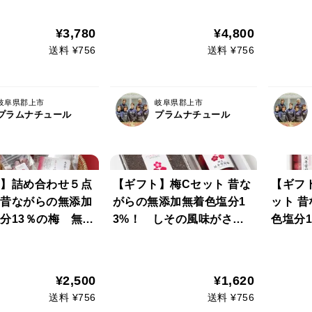
 無化学調味料の
し 無化学調味料のしそふ
し 無
かけ 梅干しをさ
りかけ 梅干しをさらに干
りかけ
¥3,780
¥4,800
げた干梅
上げた干梅、使い方いろい
送料 ¥756
送料 ¥756
ろ干梅顆粒
岐阜県郡上市
岐阜県郡上市
プラムナチュール
プラムナチュール
】詰め合わせ５点
【ギフト】梅Cセット 昔な
【ギフ
昔ながらの無添加
がらの無添加無着色塩分1
ット 
分13％の梅 無化
3%！ しその風味がさわ
色塩分
料のしそふりかけ
やかなやみつきになる梅干
がさわ
上とうがらし 干
し 無化学調味料のしそふ
る梅干
りかけ
しそふ
¥2,500
¥1,620
らに干
送料 ¥756
送料 ¥756