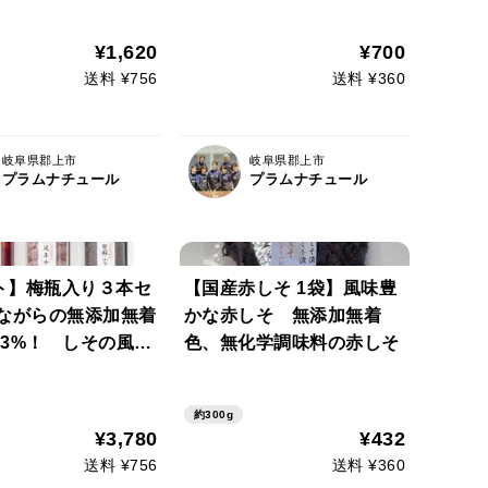
化学調味料のしそふ
¥1,620
¥700
送料 ¥756
送料 ¥360
岐阜県郡上市
岐阜県郡上市
プラムナチュール
プラムナチュール
ト】梅瓶入り３本セ
【国産赤しそ 1袋】風味豊
昔ながらの無添加無着
かな赤しそ 無添加無着
13%！ しその風味
色、無化学調味料の赤しそ
やかなやみつきにな
し 無化学調味料の
約300g
りかけ 梅干しをさ
¥3,780
¥432
上げた干梅
送料 ¥756
送料 ¥360