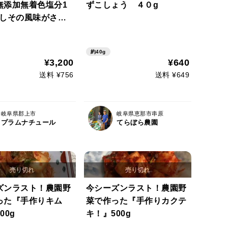
無添加無着色塩分1
ずこしょう ４０g
 しその風味がさわ
やみつきになる梅干
化学調味料のしそふ
約40g
 梅干しをさらに干
¥3,200
¥640
干梅
送料 ¥756
送料 ¥649
岐阜県郡上市
岐阜県恵那市串原
プラムナチュール
てらぼら農園
ズンラスト！農園野
今シーズンラスト！農園野
った『手作りキム
菜で作った『手作りカクテ
00g
キ！』500g