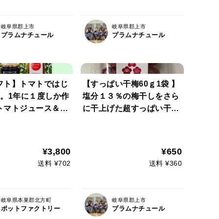
岐阜県郡上市
岐阜県郡上市
プラムナチュール
プラムナチュール
フト】トマトではじ
【すっぱい干梅60ｇ1袋 】
日。1年に１度しか作
塩分１３％の梅干しをさら
トマトジュース＆ご
に干上げた超すっぱい干
供3種類セット
梅！ネコポス対応
¥3,800
¥650
送料 ¥702
送料 ¥360
岐阜県本巣郡北方町
岐阜県郡上市
ポットファクトリー
プラムナチュール