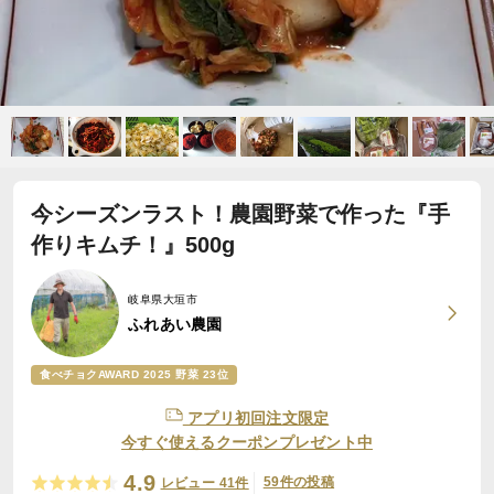
今シーズンラスト！農園野菜で作った『手
作りキムチ！』500g
岐阜県大垣市
ふれあい農園
食べチョクAWARD 2025 野菜 23位
アプリ初回注文限定
今すぐ使えるクーポンプレゼント中
4.9
59件の投稿
レビュー 41件