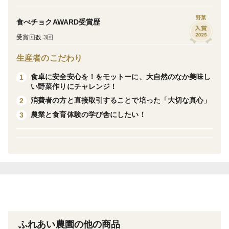
白菜、大根、人参、生姜、ニラ、ニンニクは、ふれあ
野菜
食べチョクAWARD受賞歴
い農園産。
受賞回数 3回
唐辛子は韓国産、アミの塩辛、鰹節粉、塩、片栗粉、
りんご。蜂蜜。
生産者のこだわり
食卓に安全安心を！をモットーに、大自然のなか美味し
1
い野菜作りにチャレンジ！
消費者の方と直接取引することで培った「大切な真心」
2
農業と食育体験の学び舎にしたい！
3
ふれあい農園の他の商品