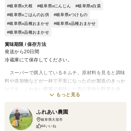
岐阜県x大根
岐阜県xにんじん
岐阜県x白菜
岐阜県xごはんのお供
岐阜県xつけもの
岐阜県x品種おまかせ
岐阜県x品種おまかせ
岐阜県x品種おまかせ
賞味期限 / 保存方法
発送から20日間
冷蔵庫にて保存してください。
スーパーで購入しているキムチ。原材料を見ると調味
料や添加物などが一杯で不安になったのが製造のきっか
けです。ふれあい農園で栽培した安心安全な野菜を使
もっと見る
い、手作りで製造しました。
唐辛子は韓国産ですので、辛口のキムチに仕上がって
ふれあい農園
います。
岐阜県大垣市
44いいね
原材料