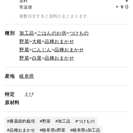
¥
送料
+
¥
0
常温便
複数注文すると送料がまとまります。
種別
加工品
ごはんのお供
つけもの
野菜
大根
品種おまかせ
野菜
にんじん
品種おまかせ
野菜
白菜
品種おまかせ
産地
岐阜県
特定
えび
原材料
農薬節約栽培
野菜
加工品
つけもの
品種おまかせ
岐阜県x野菜
岐阜県x加工品