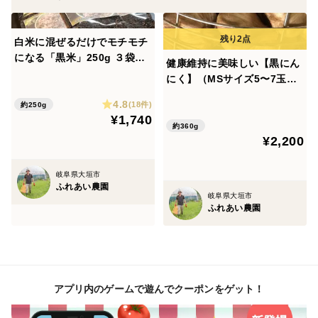
白米に混ぜるだけでモチモチ
になる「黒米」250g ３袋セ
健康維持に美味しい【黒にん
ット
にく】（MSサイズ5〜7玉入
り袋×２袋）
4.8
(18件)
約250g
¥1,740
約360g
¥2,200
岐阜県大垣市
ふれあい農園
岐阜県大垣市
ふれあい農園
アプリ内のゲームで遊んでクーポンをゲット！