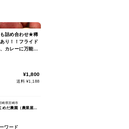
も詰め合わせ★稀
あり！！フライド
、カレーに万能じ
を取りそろえまし
¥1,800
送料 ¥1,188
宮崎県宮崎市
くめだ農園（農業屋ＫＵＭＥＤＡ）
ーワード