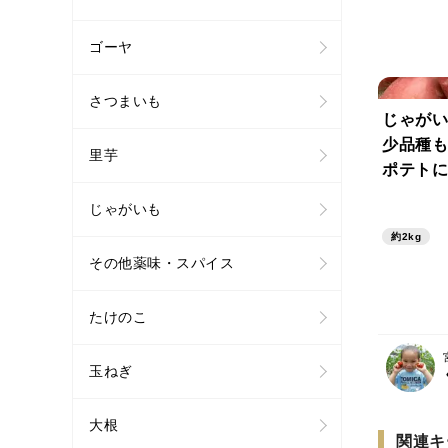
ゴーヤ
さつまいも
じゃがい
少品種も
里芋
ポテトに
ゃがいも
じゃがいも
た。
約2kg
その他薬味・スパイス
たけのこ
玉ねぎ
大根
関連キ