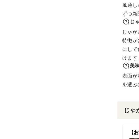
風通し
ずつ新
じ
じゃが
特徴が
にして
けます
美
表面が
を選ぶ
じゃ
【お