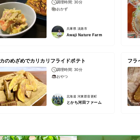
調理時間: 30分
おかず
兵庫県 淡路市
Awaji Nature Farm
カのめざめでカリカリフライドポテト
フラ
調理時間: 30分
おやつ
北海道 河東郡音更町
とかち河田ファーム