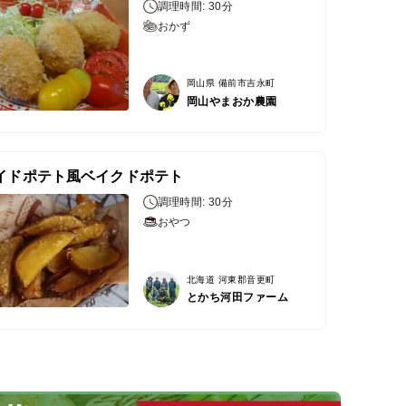
調理時間: 30分
おかず
岡山県 備前市吉永町
岡山やまおか農園
イドポテト風ベイクドポテト
調理時間: 30分
おやつ
北海道 河東郡音更町
とかち河田ファーム