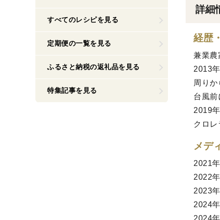
詳細
すべてのレシピを見る
経歴
定期便の一覧を見る
兼業農
ふるさと納税の返礼品を見る
201
周りか
特集記事を見る
台風前
201
クロレ
メデ
202
202
202
202
202