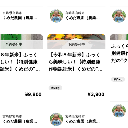
ーのある方にもおすす
め。
宮崎県宮崎市
宮崎県宮崎市
くめだ農園（農業屋ＫＵＭＥＤＡ）
くめだ農園（農業屋ＫＵＭＥＤＡ）
ふっく
別健康
８年新米】ふっく
【令和８年新米】ふっく
だの”ク
しい！【特別健康
ら美味しい！【特別健康
（1k
証米】くめだの”ク
作物認証米】くめだの”ク
け）
米米”5kg（個包装
ロレラ米米” 2kg（個包
約5kg
け）
装でお届け）
約3kg
¥9,800
¥3,900
宮崎県宮崎市
宮崎県宮崎市
くめだ農園（農業屋ＫＵＭＥＤＡ）
くめだ農園（農業屋ＫＵＭＥＤＡ）