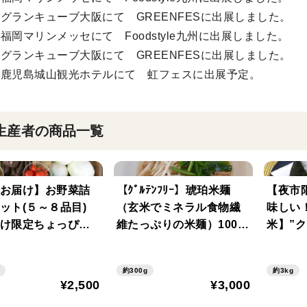
5年グランキューブ大阪にて GREENFESに出展しました。
5年福岡マリンメッセにて Foodstyle九州に出展しました。
6年グランキューブ大阪にて GREENFESに出展しました。
6年鹿児島城山観光ホテルにて 虹フェスに出展予定。
生産者の商品一覧
お届け】お野菜詰
【ｸﾞﾙﾃﾝﾌﾘｰ】琥珀米麺
【夜市
ット(５～８品目)
（玄米でミネラル食物繊
味しい
け限定ちょっぴり
維たっぷりの米麺）100g
米】”ク
ント付】
×3個 小麦粉の麺が食べら
れない人にもおすすめ!!
約300g
約3kg
温かくても冷たくても美
¥2,500
¥3,000
味しい玄米麺。 アレルギ