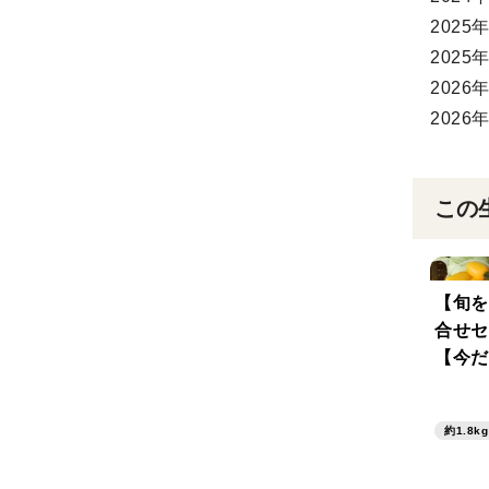
202
202
202
202
この
【旬を
合せセ
【今だ
プレゼ
約1.8kg