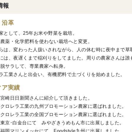
情報
・沿革
家として、25年お米や野菜を栽培。
3年農薬・化学肥料を使わない栽培へと変更。
らは、変わった人扱いされながら、人の休む時に夜中まで草
には、夜遅くまで稲刈りをしてました。周りの農家さんは誰
9年脱サラして、専業農家へ転身。
ラ工業さんと出会い、有機肥料で土づくりを始めました。
ィア実績
1年宮崎日日新聞さんに紹介して頂きました。
2年クロレラ工業の九州プロモーション農家に選ばれました。
3年クロレラ工業の全国プロモーション農家に選ばれました。
4年東京･白金台にて みやざきうめもん市に出展しました。
4年福岡マリンメッセにて Foodstyle九州に出展しました。