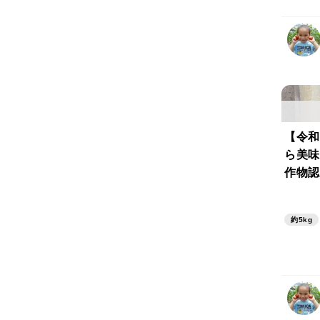
【令和
ら美味
作物認
ロレラ
でお届
約5kg