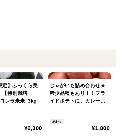
限定】ふっくら美
じゃがいも詰め合わせ★
！【特別栽培
稀少品種もあり！！フラ
ロレラ米米”3kg
イドポテトに、カレーに
万能じゃがいもを取りそ
ろえました。
約2kg
¥6,300
¥1,800