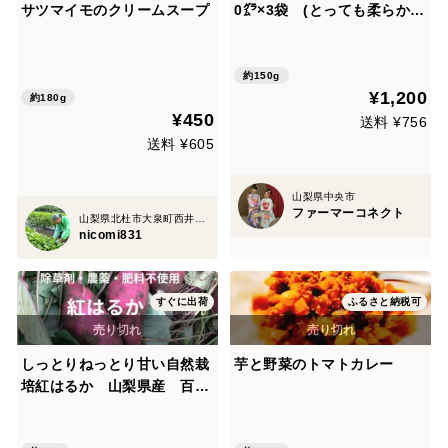
サツマイモのクリームスープ
0㌘×3袋 (とっても柔らかい
干しいも)
約150g
¥1,200
約180g
¥450
送料 ¥756
送料 ¥605
山梨県中央市
ファーマーコネクト
山梨県北杜市大泉町西井出2501-1
nicomi831
すぐに出荷
ふるさと納税可
しっとりねっとり甘い自然栽
芋と野菜のトマトカレー
培紅はるか 山梨県産 百笑
有田農園 栽培期間中農薬不
使用