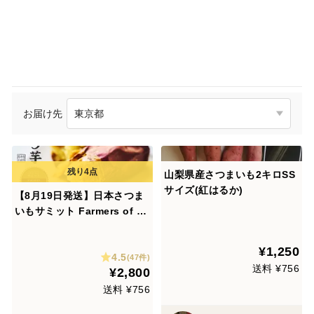
お届け先
山梨県産さつまいも2キロSS
サイズ(紅はるか)
【8月19日発送】日本さつま
いもサミット Farmers of th
e year2022-2023に選定、2
年連続野菜ソムリエサミット
¥1,250
4.5
金賞賞！白州みつ芋の焼き芋
(47件)
送料 ¥756
¥2,800
セット（約5袋入り）
送料 ¥756