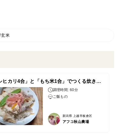
酵玄米
「コシヒカリ4合」と「もち米1合」でつくる炊き込みご飯
調理時間: 60分
ご飯もの
新潟県 上越市板倉区
アフコ秋山農場