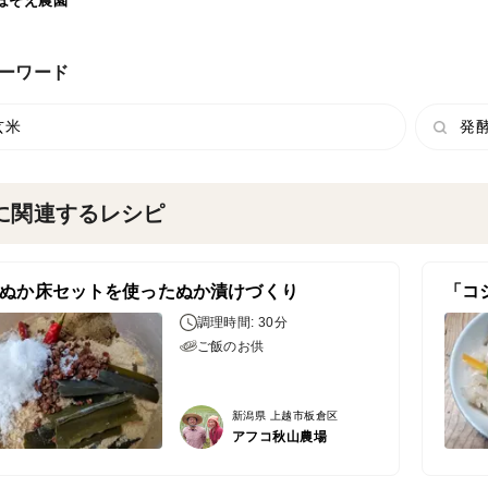
ほそえ農園
ーワード
玄米
発
に関連するレシピ
ぬか床セットを使ったぬか漬けづくり
調理時間: 30分
ご飯のお供
新潟県 上越市板倉区
アフコ秋山農場