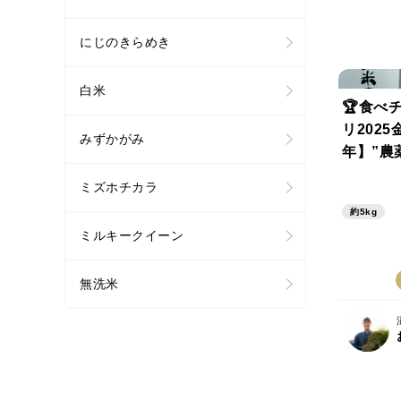
にじのきらめき
白米
🏆食べ
リ202
みずかがみ
年】”農
ラ米” 
ミズホチカラ
キークイ
約5kg
米）
ミルキークイーン
無洗米