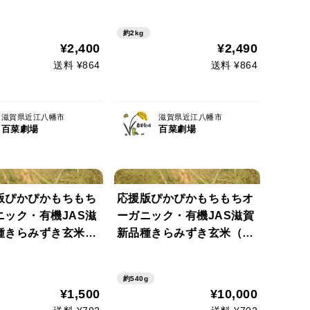
約2kg
¥2,400
¥2,490
送料 ¥864
送料 ¥864
滋賀県近江八幡市
滋賀県近江八幡市
百菜劇場
百菜劇場
版ぴかぴかもちもち
応援版ぴかぴかもちもちオ
ニック・有機JAS滋
ーガニック・有機JAS滋賀
種きらみずき玄米
新品種きらみずき玄米（３
）
合）
約540g
¥1,500
¥10,000