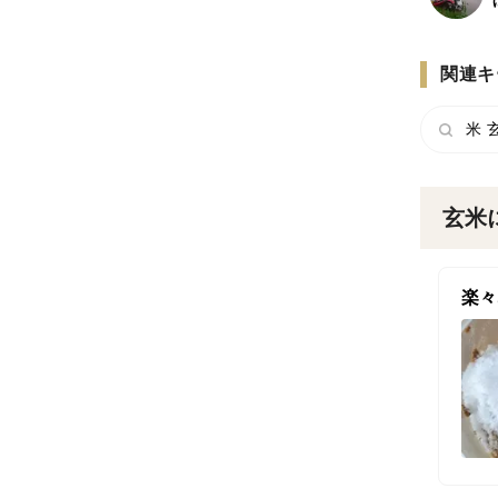
関連キ
米 
玄米
楽々