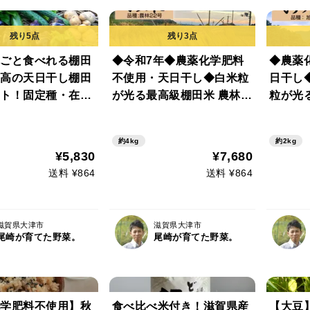
ごと食べれる棚田
◆令和7年◆農薬化学肥料
◆農薬
高の天日干し棚田
不使用・天日干し◆白米粒
日干し
ト！固定種・在来
が光る最高級棚田米 農林2
粒が光
野菜と棚田米 農薬
2号 滋賀県大津産 玄米4kg
産 玄米
農林22号
約4kg
約2kg
¥5,830
¥7,680
送料 ¥864
送料 ¥864
滋賀県大津市
滋賀県大津市
尾崎が育てた野菜。
尾崎が育てた野菜。
学肥料不使用】秋
食べ比べ米付き！滋賀県産
【大豆