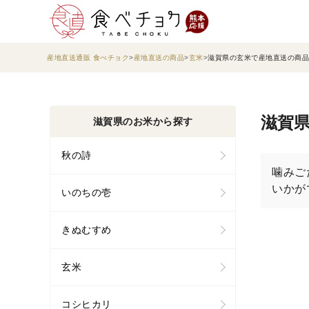
産地直送通販 食べチョク
産地直送の商品
玄米
滋賀県の玄米で産地直送の商品
滋賀県
滋賀県のお米から探す
秋の詩
噛みご
いかが
いのちの壱
きぬむすめ
玄米
コシヒカリ