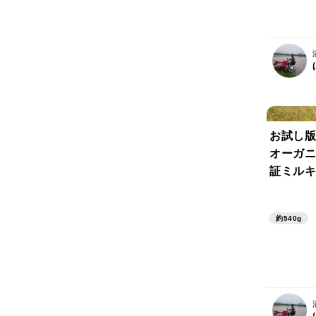
お試し版
オーガニ
証ミルキ
（３合）
約540g