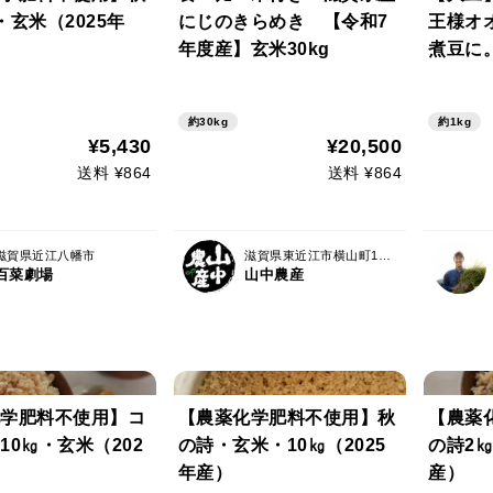
・玄米（2025年
にじのきらめき 【令和7
王様オ
年度産】玄米30kg
煮豆に。
約30kg
約1kg
¥5,430
¥20,500
送料 ¥864
送料 ¥864
滋賀県近江八幡市
滋賀県東近江市横山町1136-1
百菜劇場
山中農産
学肥料不使用】コ
【農薬化学肥料不使用】秋
【農薬
10㎏・玄米（202
の詩・玄米・10㎏（2025
の詩2㎏
年産）
産）