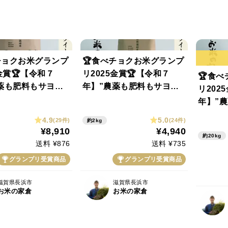
チョクお米グランプ
🏆食べチョクお米グランプ
5金賞🏆【令和７
リ2025金賞🏆【令和７
🏆食
薬も肥料もサヨナ
年】”農薬も肥料もサヨナ
リ202
艶モチ！絶品 ミル
ラ米” 艶モチ！絶品 ミル
年】”
ーン ５kg（玄
キークイーン 2kg（玄米）
ラ米”
4.9
5.0
(29件)
(24件)
約2kg
キークイ
¥8,910
¥4,940
約20kg
米）
送料 ¥876
送料 ¥735
グランプリ受賞商品
グランプリ受賞商品
滋賀県長浜市
滋賀県長浜市
お米の家倉
お米の家倉