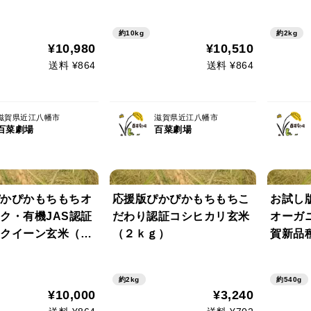
約10kg
約2kg
¥10,980
¥10,510
送料 ¥864
送料 ¥864
滋賀県近江八幡市
滋賀県近江八幡市
百菜劇場
百菜劇場
かぴかもちもちオ
応援版ぴかぴかもちもちこ
お試し
ク・有機JAS認証
だわり認証コシヒカリ玄米
オーガ
クイーン玄米（３
（２ｋｇ）
賀新品
（３合
約2kg
約540g
¥10,000
¥3,240