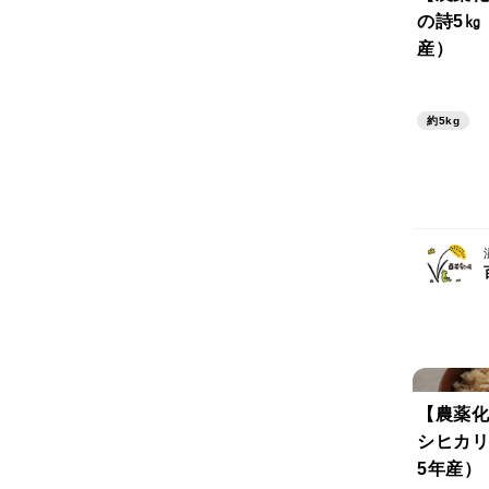
の詩5㎏
産）
約5kg
【農薬化
シヒカリ
5年産）