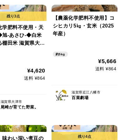
【農薬化学肥料不使用】コ
シヒカリ5㎏・玄米（2025
化学肥料不使用・天
年産）
◆旭-あさひ-◆白米
る棚田米 滋賀県大津
2kg
約5kg
¥5,666
送料 ¥864
¥4,620
送料 ¥864
滋賀県近江八幡市
百菜劇場
滋賀県大津市
尾崎が育てた野菜。
】味わい深い煮豆の