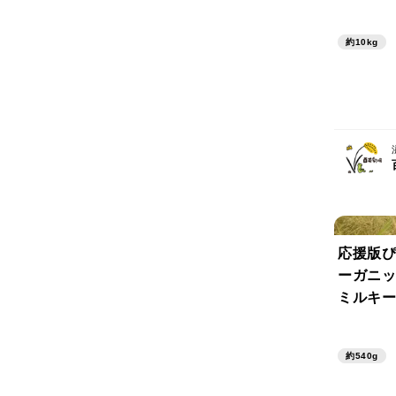
約10kg
応援版ぴ
ーガニッ
ミルキー
合）
約540g