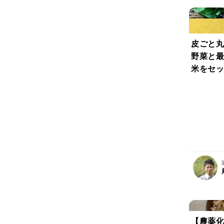
皮ごと丸
野菜と最
米をセッ
種の棚田
不使用 
【農薬化