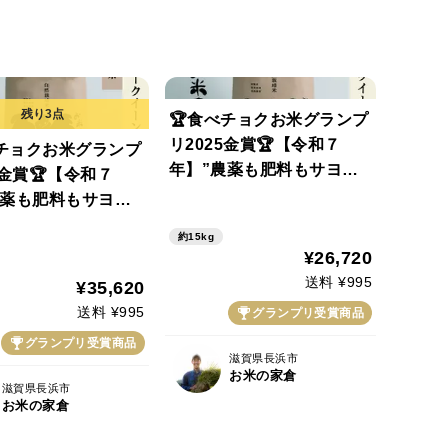
🏆食べチョクお米グランプ
リ2025金賞🏆【令和７
べチョクお米グランプ
年】”農薬も肥料もサヨナ
5金賞🏆【令和７
ラ米” 艶モチ！絶品 ミル
農薬も肥料もサヨナ
キークイーン 15kg（玄
 艶モチ！絶品 ミル
約15kg
米）
ーン 20kg（玄
¥26,720
送料 ¥995
¥35,620
送料 ¥995
グランプリ受賞商品
グランプリ受賞商品
滋賀県長浜市
お米の家倉
滋賀県長浜市
お米の家倉