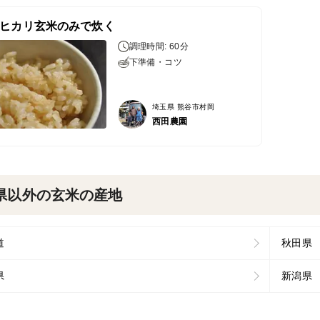
ヒカリ玄米のみで炊く
調理時間: 60分
下準備・コツ
埼玉県 熊谷市村岡
西田農園
県以外の玄米の産地
道
秋田県
県
新潟県