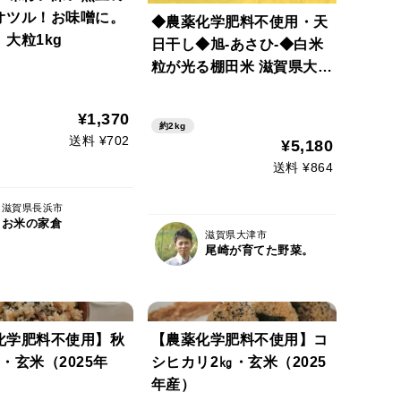
オツル！お味噌に。
◆農薬化学肥料不使用・天
大粒1kg
日干し◆旭-あさひ-◆白米
粒が光る棚田米 滋賀県大津
産 白米2kg
¥1,370
約2kg
送料 ¥702
¥5,180
送料 ¥864
滋賀県長浜市
お米の家倉
滋賀県大津市
尾崎が育てた野菜。
化学肥料不使用】秋
【農薬化学肥料不使用】コ
・玄米（2025年
シヒカリ2㎏・玄米（2025
年産）