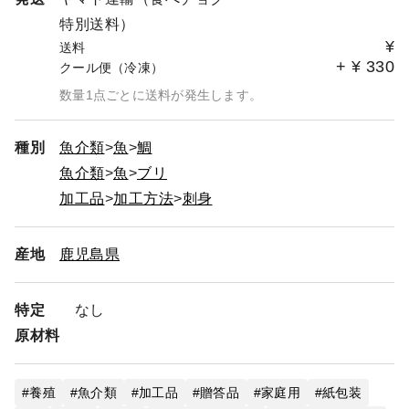
特別送料）
¥
送料
+
¥
330
クール便（冷凍）
数量1点ごとに送料が発生します。
種別
魚介類
魚
鯛
魚介類
魚
ブリ
加工品
加工方法
刺身
産地
鹿児島県
特定
なし
原材料
養殖
魚介類
加工品
贈答品
家庭用
紙包装