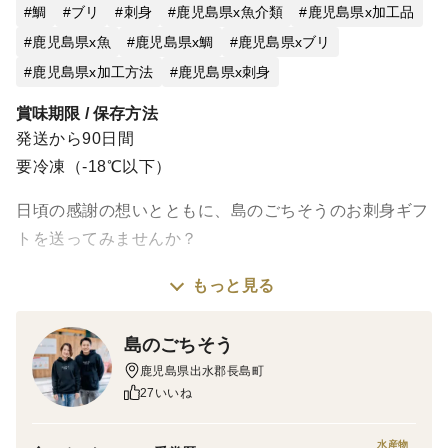
鯛
ブリ
刺身
鹿児島県x魚介類
鹿児島県x加工品
鹿児島県x魚
鹿児島県x鯛
鹿児島県xブリ
鹿児島県x加工方法
鹿児島県x刺身
賞味期限 / 保存方法
発送から90日間
要冷凍（-18℃以下）
日頃の感謝の想いとともに、島のごちそうのお刺身ギフ
トを送ってみませんか？
もっと見る
※※※※※
熨斗をご希望の方は、備考欄に必ず記載をお願い致しま
島のごちそう
す。
鹿児島県出水郡長島町
その際、熨斗の表書き、名入れの情報ご記入も忘れずお
27いいね
願い致します。
記載が無い場合は、熨斗無し・ラッピングのみで手配さ
水産物