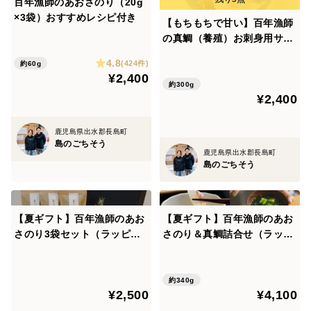
百年漁師のあおさのり（20g
×3袋）おすすめレシピ付き
【もちもちで甘い】百年漁師
②当たり前の徹底
の真鯛（養殖）お刺身用サ
神経活〆、血抜きはもちろんのこと、食べていただ
ク 100g前後×3P
4.8
(424件)
約60g
く方の利便性を考え、鱗や骨の除去・皮引
¥2,400
約300g
きを丁寧に行います。
¥2,400
【おすすめの召し上がり方】
鹿児島県出水郡長島町
島のごちそう
①”お刺身”として召し上がってください。
鹿児島県出水郡長島町
島のごちそう
②醤油と生姜、みりんに付け込んで”漬け”として召し
上がってください。
③厚めに切って”しゃぶしゃぶ”として召し上がってく
【夏ギフト】百年漁師のあお
【夏ギフト】百年漁師のあお
ださい。
さのり3袋セット（ラッピン
さのり＆真鯛詰合せ（ラッピ
グ、熨斗対応可）
ング・熨斗対応可）
【解凍方法】
約340g
よりおいしく召し上がっていただけるように、氷水解
¥2,500
¥4,100
凍をおすすめいたします。