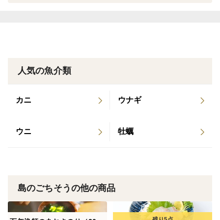
朝日新聞社「ツギノジダイ」特集掲載 2022年8月
Yahoo!ニュース 掲載 2021年3月 離島経済新
【産地の紹介】
聞 掲載 2021年1月 三重県鳥羽市「海女のごちそ
鹿児島県の最北端にある人口700人の小さな小さな
うセミナー」講演 2022年7月 全国商工会連合会若
島、獅子島。
い経営者の主張大会 鹿児島県大会 優勝
約2億年前に隆起してできた島は複雑に入り込んだ入
人気の魚介類
り江が多く、その入り江では真鯛や鰤の養殖が盛んにお
こなわれています。
カニ
ウナギ
また”豊穣の八代海”に浮かぶ島々の一つで、急流で知
られる長島海峡から入り込んだ黒潮にのったプランクト
ンが豊富に集まると言われています。
ウニ
牡蠣
【こだわり】
①餌の質・量の徹底管理
餌の栄養バランス・給与量を管理し、年間を通して
島のごちそうの他の商品
安定した品質・味を提供できるように努め
ています。