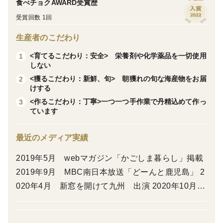
食べチョクAWARD受賞歴
せていただきます。
受賞回数 1回
※※※※※
生産者のこだわり
獅子島で育てたおいしい真鯛と鰤のお刺身をセットにし
<育てるこだわり：安全> 栄養剤や化学薬品を一切使用
1
ました。
しない
1～2人前の小分けして真空し超低温冷凍しておりますの
<獲るこだわり：新鮮、旬> 朝獲れの旬な海産物をお届
2
けする
で、ドリップが無く、美味しく召し上がっていただけま
<作るこだわり：丁寧>一つ一つ手作業で丹精込めて作っ
3
す。
ています
保存期間も約3カ月と長く、”食べたいときに食べたい分
だけ”召し上がって頂けます。
最近のメディア実績
2019年5月 webマガジン「かごしま暮らし」掲載
【内容量】
2019年9月 MBC南日本放送「どーんと鹿児島」 2
・獅子島産真鯛（養殖）お刺身 3パック 計300g前
020年4月 新窓を開けて九州 出演 2020年10月
後
ふるさとチョイスアワード2020 事業者大賞 受
・獅子島産ブリ（養殖）お刺身 ２パック 計300g
賞 2022年10月 読売新聞 特集掲載 2022年8月
前後