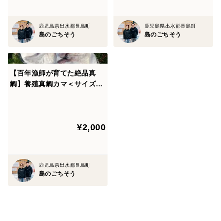
さらに、一手間かかりますが、解凍後に食塩水で表面
のぬめりを落とす程度洗っていただくと、
鹿児島県出水郡長島町
鹿児島県出水郡長島町
臭みがなく、よりおいしく召し上がって頂けます。
島のごちそう
島のごちそう
※お急ぎの場合は流水解凍でも大丈夫です。
【百年漁師が育てた絶品真
【賞味期限】
鯛】養殖真鯛カマ＜サイズ不
冷凍で約3カ月（解凍後はできるだけ早くお召し上が
揃い＞
りください）
¥2,000
鹿児島県出水郡長島町
島のごちそう