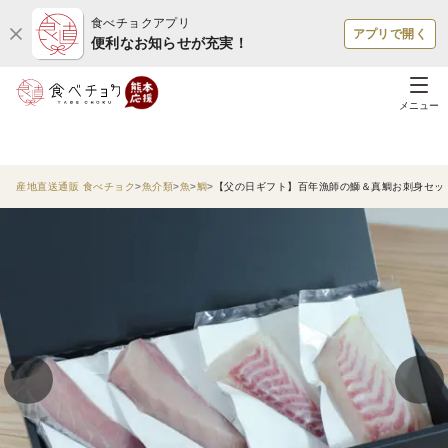
食べチョクアプリ
アプリで開く
便利なお知らせが充実！
メニュー
産地直送通販 食べチョク
魚介類
魚
鯛
【父の日ギフト】百年漁師の鰤＆真鯛お刺身セッ