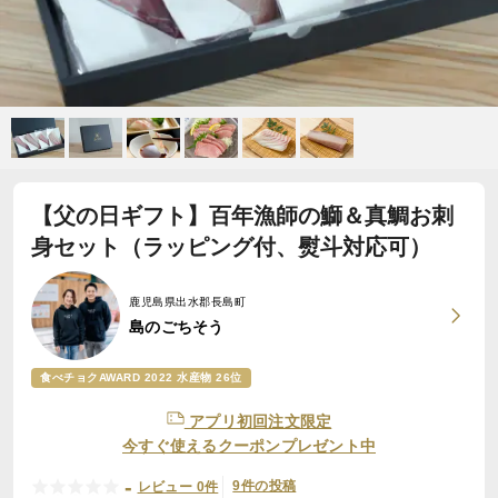
【父の日ギフト】百年漁師の鰤＆真鯛お刺
身セット（ラッピング付、熨斗対応可）
鹿児島県出水郡長島町
島のごちそう
食べチョクAWARD 2022 水産物 26位
アプリ初回注文限定
今すぐ使えるクーポンプレゼント中
-
9件の投稿
レビュー 0件