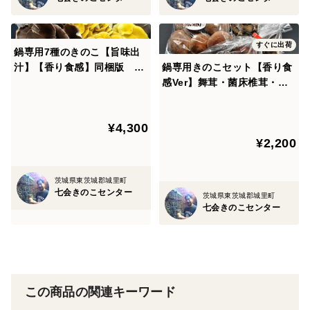
こちらの商品は【季節のきのこセット】になります。
内容はその日の収穫状況により異なる場合がございま
すぐに出荷
す。予めご了承くださいませ。
鍋専用7種のきのこ【旨味出
（舞茸は全てのセットに必ずお入れさせていただきま
汁】【香り食感】同梱版 食
鍋専用きのこセット【香り食
べ比べ
感Ver】舞茸・菌床椎茸・キ
す）
クラゲ 食べ比べ
（はなびらたけは1500g.2000gセットのみにお入れさせ
ていただきます）
¥4,300
¥2,200
きのこの品種によって内容の重量が若干異なります。
到着後は小分けにして冷蔵庫に入れていただくか、なる
べく早めにお召し上がりください。
茨城県東茨城郡城里町
七会きのこセンター
茨城県東茨城郡城里町
七会きのこセンター
この商品の関連キーワード