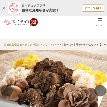
食べチョクアプリ
アプリで開く
便利なお知らせが充実！
メニュー
産地直送通販 食べチョク
野菜
きのこ
シイタケ
【食べ比べ】季節のきのこセット【200