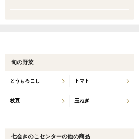
▼商品概要
その日収穫した物の中から一番良いものを詰め合わせた
きのこセットになります。御自宅用のみならず御歳暮や
お土産、ゴルフコンペの賞品など幅広くご利用頂けると
思います。
▼品種・味の特徴・食べ方
旬の野菜
舞茸・・・品種改良がほとんどされておらず、天然に近
いとされている舞茸菌を使用し、歯切れの良い食感と芳
とうもろこし
トマト
醇な香りが特徴です。（全てのサイズのきのこセットに
必ずお入れさせていただいております。）
枝豆
玉ねぎ
あわび茸・・・ヒラタケの仲間で出汁がよく出ます！う
どんやそばの汁や味噌汁にしていただけると美味しくい
ただけます。
七会きのこセンターの他の商品