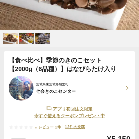
【食べ比べ】季節のきのこセット
【2000g（6品種）】はなびらたけ入り
茨城県東茨城郡城里町
七会きのこセンター
アプリ初回注文限定
今すぐ使えるクーポンプレゼント中
-
12件の投稿
レビュー 1件
¥
5,150