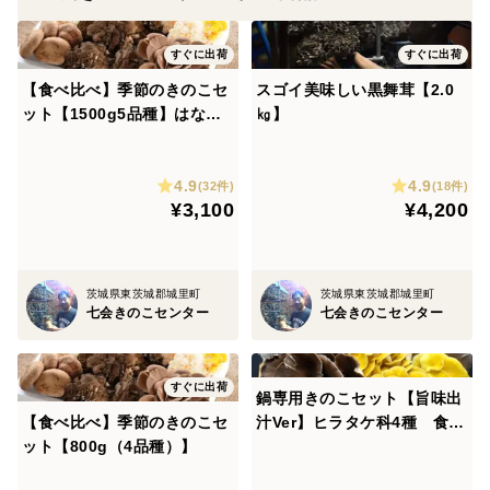
たもぎたけ・・・鮮やかな黄色が特徴です。こちらもよ
く出汁が出るので汁物に最適です。天ぷら等も美味しく
すぐに出荷
すぐに出荷
頂けます。
【食べ比べ】季節のきのこセ
スゴイ美味しい黒舞茸【2.0
ット【1500g5品種】はなび
㎏】
はなびらたけ・・・全国でも生産者が非常に少なく幻の
らたけ入り
きのこと呼ばれるきのこです。癖のない味とコリコリと
4.9
4.9
(32件)
(18件)
した独特の歯触りが特徴です。(1500g.2000gセットに
¥3,100
¥4,200
は必ずお入れさせていただいております。)
椎茸・・・とても肉厚でかつ引き締まった肉質が特徴で
茨城県東茨城郡城里町
茨城県東茨城郡城里町
七会きのこセンター
七会きのこセンター
す。どんなお料理にも合う優等生です。いつものお料理
にご利用頂いて味の違いを感じて下さい。
すぐに出荷
鍋専用きのこセット【旨味出
ヒラタケ・・・出汁、うま味が強いことで知られるきの
【食べ比べ】季節のきのこセ
汁Ver】ヒラタケ科4種 食べ
こです。
ット【800g（4品種）】
比べ
汁物、鍋物に最適です。ㅤ