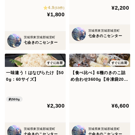
¥2,200
4.9
(59件)
白ヒラタケ・・・ヒラタケの純白種になります。ヒラタ
¥1,800
ケ特有の旨味に加えクリーミーな食感が特徴です。癖が
なく汁物、炒め物等幅広くご利用いただけます。
茨城県東茨城郡城里町
七会きのこセンター
茨城県東茨城郡城里町
七会きのこセンター
▼栽培/生産方法、こだわり
完全室内通年栽培で365日安定してきのこを生産してお
ります。
すぐに出荷
すぐに出荷
少量多品種栽培というあえて生産量が限られてしまう栽
一味違う！はなびらたけ【50
【食べ比べ】6種のきのこ詰
培方法を行なっております。
0g：60サイズ】
め合わせ3600g【冷凍袋20枚
付】
それは多くの方々に、より多くのきのこを味わっても
らってきのこの美味しさや新しい味への出会いをお届け
約500g
できたらと考えております。ぜひ様々なきのこを食べ比
¥2,300
¥6,600
べて頂き自分好みのきのこを見つけてみてはいかがで
しょうか？
茨城県東茨城郡城里町
茨城県東茨城郡城里町
▼注文に際しての注意点
七会きのこセンター
七会きのこセンター