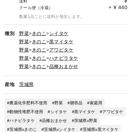
¥
送料
+
¥
440
クール便（冷蔵）
数量1点ごとに送料が発生します。
種別
野菜
きのこ
シイタケ
野菜
きのこ
黒マイタケ
野菜
きのこ
アワビタケ
野菜
きのこ
ハナビラタケ
野菜
きのこ
品種おまかせ
産地
茨城県
農薬化学肥料不使用
野菜
贈答品
家庭用
動物性堆肥不使用
シイタケ
黒マイタケ
アワビタケ
ハナビラタケ
品種おまかせ
茨城県x野菜
茨城県xきのこ
茨城県xシイタケ
茨城県x黒マイタケ