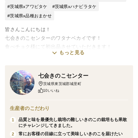
茨城県xアワビタケ
茨城県xハナビラタケ
茨城県x品種おまかせ
皆さんこんにちは！
七会きのこセンターのワタナベカイです！
食べチョク様にて初出品させていただきます！
もっと見る
不慣れな点があるかもしれませんが、末永くよろしくお
願いいたします！！
七会きのこセンター
▼自己紹介
茨城県東茨城郡城里町
茨城県東茨城郡城里町にて菌床きのこの生産を行ってお
10いいね
ります。舞茸や椎茸などのお馴染みのきのこからたもぎ
たけやはなびらたけなどのあまり聞き慣れないきのこま
生産者のこだわり
で数種類の栽培を行なっております。自然豊かな城里町
品質と味を最優先し栽培の難しいきのこの栽培もも果敢
1
で一株一株丁寧に育て上げたきのこ達を是非御賞味くだ
にチャレンジしてきました。
さいませ！
常にお客様の目線に立って美味しいきのこを届けたい
2