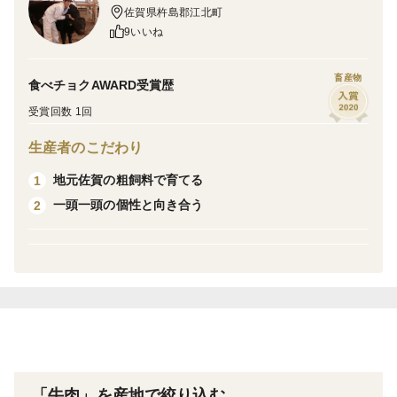
ご家庭用にはもちろん、贈り物にも喜ばれます。山下牛
佐賀県杵島郡江北町
舎おすすめの一品です！
9いいね
■注意事項/その他
畜産物
食べチョクAWARD受賞歴
・賞味期限は冷凍で1ヶ月です
受賞回数 1回
・解凍後は2日以内に召し上がって下さい
生産者のこだわり
・赤身ですが、和牛ですので脂(サシ)が入っている部分
もあります。御了承ください。
地元佐賀の粗飼料で育てる
1
一頭一頭の個性と向き合う
2
「牛肉」を産地で絞り込む