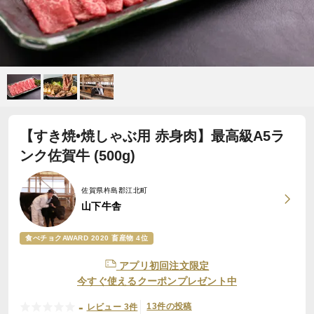
【すき焼•焼しゃぶ用 赤身肉】最高級A5ラ
ンク佐賀牛 (500g)
佐賀県杵島郡江北町
山下牛舎
食べチョクAWARD 2020 畜産物 4位
アプリ初回注文限定
今すぐ使えるクーポンプレゼント中
-
13件の投稿
レビュー 3件