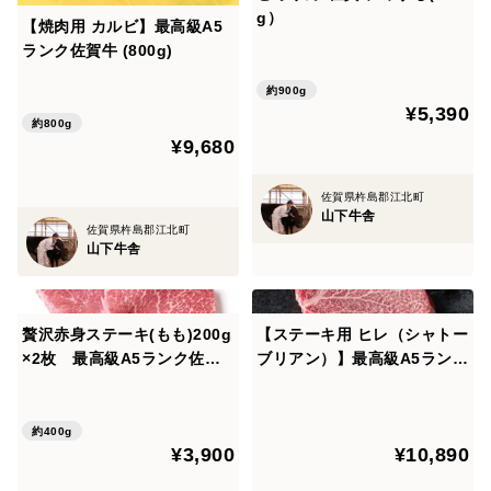
g）
【焼肉用 カルビ】最高級A5
ランク佐賀牛 (800g)
約900g
¥5,390
約800g
¥9,680
佐賀県杵島郡江北町
山下牛舎
佐賀県杵島郡江北町
山下牛舎
贅沢赤身ステーキ(もも)200g
【ステーキ用 ヒレ（シャトー
×2枚 最高級A5ランク佐賀
ブリアン）】最高級A5ランク
牛
佐賀牛 (100g×2セット）
約400g
¥3,900
¥10,890