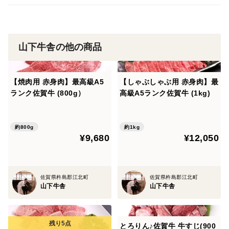
山下牛舎の他の商品
【焼肉用 赤身肉】最高級A5
【しゃぶしゃぶ用 赤身肉】最
ランク佐賀牛 (800g）
高級A5ランク佐賀牛 (1kg)
約800g
約1kg
¥9,680
¥12,050
佐賀県杵島郡江北町
佐賀県杵島郡江北町
山下牛舎
山下牛舎
とろりん♪佐賀牛 牛すじ(900