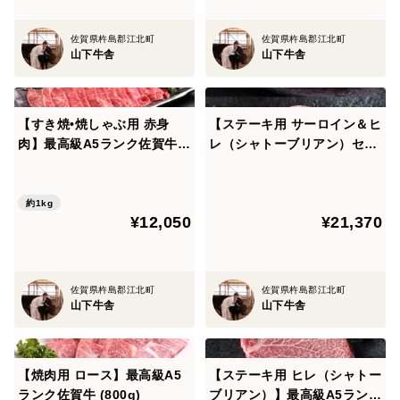
佐賀県杵島郡江北町
佐賀県杵島郡江北町
山下牛舎
山下牛舎
【すき焼•焼しゃぶ用 赤身
【ステーキ用 サーロイン＆ヒ
肉】最高級A5ランク佐賀牛
レ（シャトーブリアン）セッ
(1kg）
ト】最高級A5ランク佐賀牛
(サーロイン200g×2枚+シャ
トーブリアン100g×2枚セッ
約1kg
¥12,050
¥21,370
ト）
佐賀県杵島郡江北町
佐賀県杵島郡江北町
山下牛舎
山下牛舎
【焼肉用 ロース】最高級A5
【ステーキ用 ヒレ（シャトー
ランク佐賀牛 (800g)
ブリアン）】最高級A5ランク