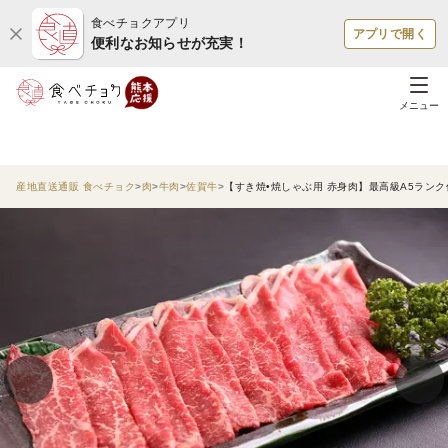
食べチョクアプリ
アプリで開く
便利なお知らせが充実！
メニュー
産地直送通販 食べチョク
肉
牛肉
佐賀牛
【すき焼•焼しゃぶ用 赤身肉】最高級A5ランク佐賀