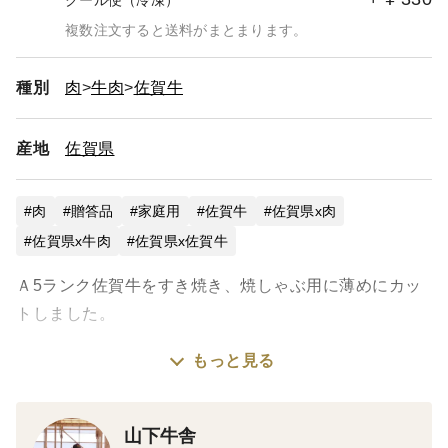
クール便（冷凍）
複数注文すると送料がまとまります。
種別
肉
牛肉
佐賀牛
産地
佐賀県
肉
贈答品
家庭用
佐賀牛
佐賀県x肉
佐賀県x牛肉
佐賀県x佐賀牛
Ａ5ランク佐賀牛をすき焼き、焼しゃぶ用に薄めにカッ
トしました。
もっと見る
お肉と脂のうま味がお口の中に広がります。ちょっと豪
華なお時間を家族や大切な人でお過ごしください。
山下牛舎