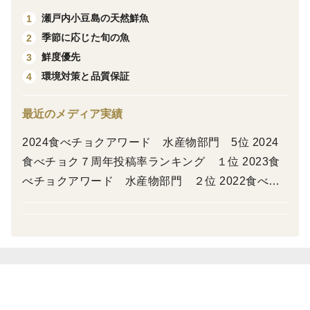
さい。
瀬戸内小豆島の天然鮮魚
1
👀東日本のお客様へのお届けには、最短1.5日かかりま
季節に応じた旬の魚
2
すので、できましたら午後着にてご注文をお願いしま
鮮度優先
3
す。鮮度優先いたしたく。
環境対策と品質保証
4
最近のメディア実績
2024食べチョクアワード 水産物部門 5位 2024
食べチョク７周年投稿率ランキング １位 2023食
べチョクアワード 水産物部門 ２位 2022食べ
チョクアワード 水産物部門 11位 2021食べチョ
クアワード 水産物部門 9位 2020食べチョクア
ワード 水産物部門 3位