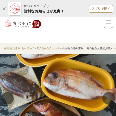
食べチョクアプリ
アプリで開く
便利なお知らせが充実！
メニュー
産地直送通販 食べチョク
魚介類
魚介セット
小豆島の海の恵み。旬のお魚お任せ鮮魚ハ