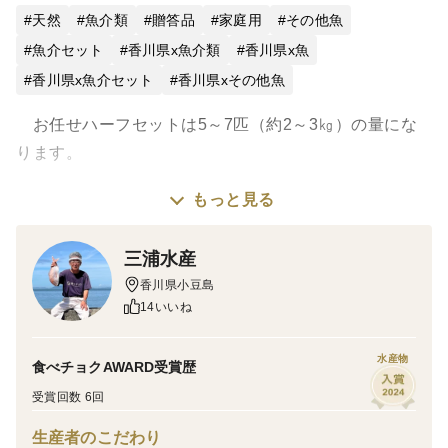
天然
魚介類
贈答品
家庭用
その他魚
魚介セット
香川県x魚介類
香川県x魚
香川県x魚介セット
香川県xその他魚
お任せハーフセットは5～7匹（約2～3㎏）の量にな
ります。
もっと見る
瀬戸内ならではの小魚の宝石箱や～。煮つけ・塩焼き・
刺身。何でもできる。
三浦水産
お父さんの包丁さばきに、家族も見直し確実。腕の見せ
香川県小豆島
所。頑張って挑戦してください。😅（ご希望により鱗内
14いいね
臓処理いたしお送りします。）
小豆島沿岸の磯で刺し網漁で水揚げされる、鯛 チヌ
水産物
食べチョクAWARD受賞歴
カサゴ カワハギ その他珍しい魚など、5～7匹程度。
受賞回数 6回
季節により、中身はかわります。
※）お刺身で食す場合は、アニサキスに十分ご注意くだ
生産者のこだわり