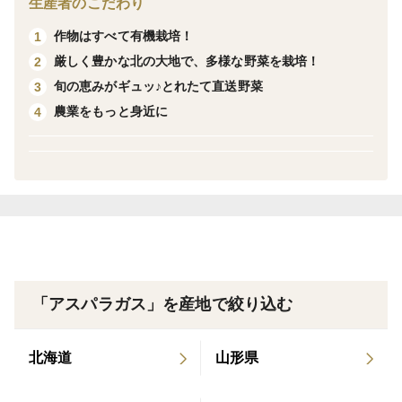
生産者のこだわり
穂先が少し開き気味、胴体の多少の曲がり、キズを
作物はすべて有機栽培！
1
含む・・・これらは直径１cm以上の物も含まれます。
厳しく豊かな北の大地で、多様な野菜を栽培！
2
※A級品の出品予定は今のところございません。
旬の恵みがギュッ♪とれたて直送野菜
3
農業をもっと身近に
4
「アスパラガス」を産地で絞り込む
北海道
山形県