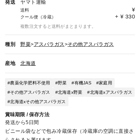
発送
ヤマト運輸
¥
送料
+
¥
330
クール便（冷蔵）
複数注文すると送料がまとまります。
種別
野菜
アスパラガス
その他アスパラガス
産地
北海道
農薬化学肥料不使用
野菜
有機JAS
家庭用
その他アスパラガス
北海道x野菜
北海道xアスパラガス
北海道xその他アスパラガス
賞味期限 / 保存方法
発送から5日間
ビニール袋などで包み冷蔵保存（冷蔵庫の空調に直接さ
らされると萎びます