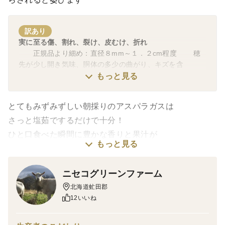
訳あり
実に至る傷、割れ、裂け、皮むけ、折れ
正規品より細め：直径８mm～１．２cm程度 穂
先が少し開き気味、胴体の多少の曲がり、キズを含
む・・・これらは直径１．２cm以上の物も含まれます。
もっと見る
とてもみずみずしい朝採りのアスパラガスは
さっと塩茹でするだけで十分！
ひと口食べた瞬間に豊かな香りと果汁が
もっと見る
お口いっぱいに広がって幸福が訪れます。
羊蹄山の麓のオーガニックファームが自信を持ってお届
ニセコグリーンファーム
けする商品です。
北海道虻田郡
12いいね
※お届けするのは写真のＢ級品１ｋｇとなります。
正規品より細め：直径6mm～１cm程度