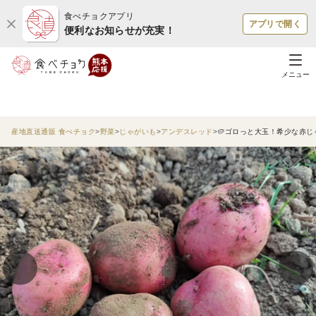
食べチョクアプリ
アプリで開く
便利なお知らせが充実！
メニュー
産地直送通販 食べチョク
野菜
じゃがいも
アンデスレッド
🥔ゴロっと大玉！希少な赤じ