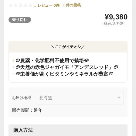
-
0件の投稿
レビュー 0件
¥
9,380
売り切れ
（税込/送料別）
＼ここがイチオシ／
🥔農薬・化学肥料不使用で栽培🥔
🥔天然の赤色ジャガイモ「アンデスレッド」🥔
🥔栄養価が高くビタミンやミネラルが豊富🥔
お届け地域
販売期間：通年
購入方法