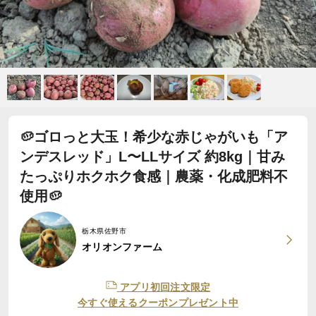
🥔ゴロっと大玉！希少な赤じゃがいも「ア
ンデスレッド」L〜LLサイズ 約8kg｜甘み
たっぷりホクホク食感｜農薬・化成肥料不
使用🥔
栃木県佐野市
オリオンファーム
アプリ初回注文限定
今すぐ使えるクーポンプレゼント中