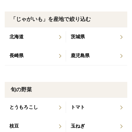
大きめサイズなので調理しやすく、ポテトサラダやコ
ロッケ、ローストポテトなどをたっぷり作りたい方にも
おすすめです✨
「じゃがいも」を産地で絞り込む
🍳おすすめレシピ
北海道
茨城県
・素材の甘みを存分に楽しめる「じゃがバター」
・濃厚な味わいが引き立つ「ポテトサラダ」
長崎県
鹿児島県
・外は香ばしく中はホクホクの「ローストポテト」
・素材の甘みを活かした「コロッケ」
====================================
旬の野菜
⚠️ ご購入前に必ずご確認ください ⚠️
====================
とうもろこし
トマト
【お送りする商品について】
自然のままの環境で育てているため、表面に多少の傷
枝豆
玉ねぎ