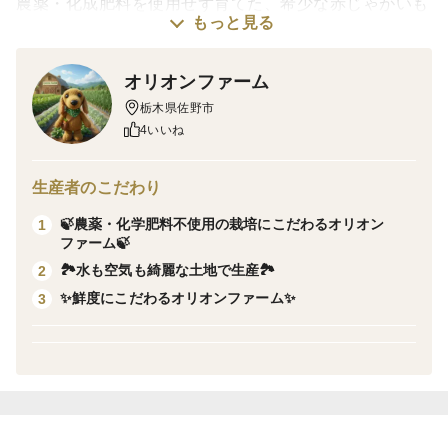
農薬・化成肥料を使用せず育てた、希少な赤じゃがいも
もっと見る
「アンデスレッド」です🥔
オリオンファーム
アンデスレッドは、鮮やかな赤い皮と黄金色の果肉が特
栃木県佐野市
徴の人気品種です。
4いいね
甘みが強く、まるで栗のような濃厚な味わいとホクホク
食感を楽しめます🥔
生産者のこだわり
🍃農薬・化学肥料不使用の栽培にこだわるオリオン
1
じゃがバターやポテトサラダはもちろん、コロッケや
ファーム🍃
ローストポテトなど、素材の味を活かす料理にぴったり
🏞️水も空気も綺麗な土地で生産🏞️
2
です✨
✨鮮度にこだわるオリオンファーム✨
3
今回の商品は、ゴロゴロと存在感があり、皮むきなどの
調理もしやすい【L〜LLサイズ】の大きめサイズを厳選
してお届けします😊