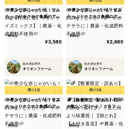
ご希望の日程等ございましたら、備考欄にてお知らせく
ださい。
🥔希少な赤じゃがいも！甘み
🥔希少な赤じゃがいも！甘み
たっぷりホクホク食感のアン
たっぷりホクホク食感のアン
調整可能な限りご対応したいと考えております😊
デスレッド約3kg【料理に使
デスレッドMサイズ 約2kg｜
いやすいサイズミックス】｜
じゃがバターやポテサラに｜
農薬・化成肥料不使用🥔
農薬・化成肥料不使用🥔
約3kg
約2kg
¥3,580
¥2,680
栃木県佐野市
栃木県佐野市
オリオンファーム
オリオンファーム
🥔希少な赤じゃがいも！甘み
🌈【数量限定・訳あり】幻の
たっぷりホクホク食感のアン
4種コンプリート！カラフル
デスレッドMサイズ 約3kg｜
ビーツ食べ比べBOX 約2kg
じゃがバターやポテサラに｜
（葉付き）｜見た目より味重
農薬・化成肥料不使用🥔
視｜【朝どれ】【土付き直
約3kg
約2kg