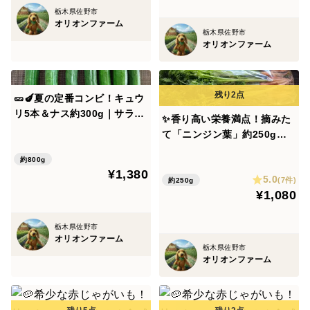
・アンデスレッドは芽が比較的深く、芽の部分が目立つ
栃木県佐野市
場合があります。
オリオンファーム
栃木県佐野市
・新聞紙や紙袋に包み、風通しの良い冷暗所、または冷
オリオンファーム
蔵庫の野菜室で保存し、お早めにお召し上がりくださ
い。
🥒🍆夏の定番コンビ！キュウ
・保存状況によっては芽が出やすくなる場合があります
リ5本＆ナス約300g｜サラダ
ので、到着後はお早めのご確認をお願いいたします。
✨香り高い栄養満点！摘みた
にも炒め物にも｜朝どれ直送
て「ニンジン葉」約250g
｜農薬・化成肥料不使用🥒🍆
（根付き・根なし混在）｜農
農薬不使用栽培のため、多少の虫食いが見られる場合が
約800g
薬・化成肥料不使用✨【朝ど
¥1,380
あります。
5.0
れ】
(7件)
約250g
¥1,080
また、収穫時に目視にて虫など除去しておりますが、万
が一見落としがある場合もございますのでご了承くださ
栃木県佐野市
いませ🙇
オリオンファーム
栃木県佐野市
オリオンファーム
なお、4日以内に配送としておりますが、可能な限り早
めに出荷いたします。