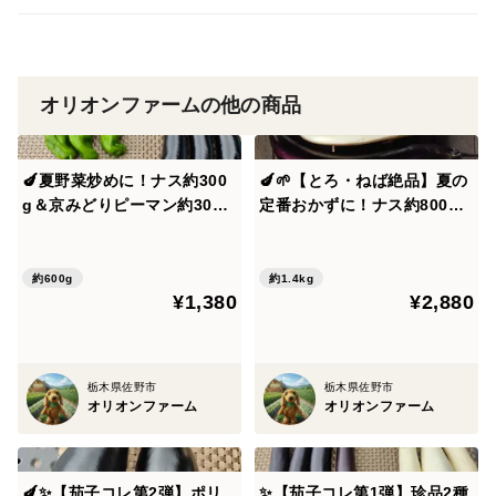
や、生育中についた小さな虫食い跡がある場合がござい
ます。これは、農薬を使わずに元気に育った「自然の
証」としてご理解いただけますと幸いです🙇味や品質に
は全く問題ございません。
オリオンファームの他の商品
【保存方法について】
🍆夏野菜炒めに！ナス約300
🍆🌱【とろ・ねば絶品】夏の
・届きましたらすぐに箱から出し、風通しの良い涼しい
g＆京みどりピーマン約300g
定番おかずに！ナス約800g
日陰で保管してください。
セット｜農薬・化成肥料不使
＆オクラ30本｜夏の彩りおか
・光（日光や蛍光灯の強い光）に当たると皮が緑色に変
用🫑
ずセット｜農薬・化成肥料不
使用🍆🌱
約600g
約1.4kg
色しやすいため、新聞紙などに包んで光を遮るのがおす
¥1,380
¥2,880
すめです。
・冷蔵庫に入れる場合は、冷えすぎないよう新聞紙に包
んでから「野菜室」へ入れてください。
栃木県佐野市
栃木県佐野市
オリオンファーム
オリオンファーム
【発送について】
・ジャガイモの鮮度を保つため、土付き（または軽く土
🍆✨【茄子コレ第2弾】ポリ
✨【茄子コレ第1弾】珍品2種