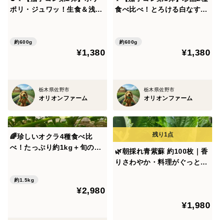
を落とした状態）で発送いたします。
ポリ・ジュワッ！生食＆浅漬
食べ比べ！とろける白なす×
けにおすすめ♪涼感なす2種食
極薄皮の黒なすセット約600
【注意事項】
べ比べBOX約600g｜朝採れ
g｜色も食感も違う！食べ比
直送｜農薬・化成肥料不使用
べが楽しい！個性豊かな茄子
・農薬・化成肥料不使用で栽培しているため、表面に傷
約600g
約600g
¥1,380
¥1,380
✨🍆
2種セット｜朝採れ直送｜農
やかさぶた状の跡、斑点が見られる場合があります。品
薬・化成肥料不使用✨【朝ど
質には問題ありません。
れ】
・鮮度保持のため土付きの状態でお届けします。
栃木県佐野市
栃木県佐野市
・皮が薄く、表面に多少の擦れや色むら、形の違いが見
オリオンファーム
オリオンファーム
られる場合があります。品質や味に問題はありません。
・アンデスレッドは品種特性上、こぶ状のふくらみや凹
🌈珍しいオクラ4種食べ比
凸のある形になりやすく、サイズや形に個体差がありま
べ！たっぷり約1kg＋旬の夏
🌿朝採れ青紫蘇 約100枚｜香
す。
野菜｜ヘルシエ・島の恋・エ
りさわやか・料理がぐっと引
・赤い皮は擦れによって一部色落ちして見える場合があ
メラルド・ダビデの星｜｜農
き立つ夏の名脇役｜農薬・化
薬・化学肥料不使用🌈
りますが、品質や味には問題ありません。
約1.5kg
成肥料不使用★薬味や常備菜
¥2,980
・サイズは手作業で選別しておりますので、多少のばら
に【朝どれ】🌿
¥1,980
つきがあります。