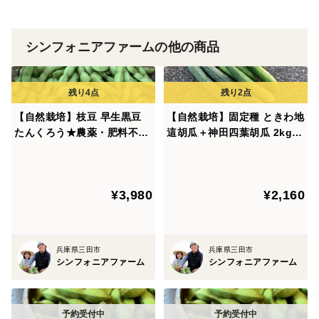
化学肥料栽培と違い余計な水分を作物内に蓄えないた
シンフォニアファームの他の商品
め、重量あたりの栄養価は相対的に高くなり、水分が少
ないことから日持ちがしやすいと考えております。
また、施肥により窒素分を人為的に投入しないため、エ
【自然栽培】枝豆 早生黒豆
【自然栽培】固定種 ときわ地
グミが少なく、かつ日持ちもしやすく、硝酸態窒素とい
たんくろう★農薬・肥料不使
這胡瓜＋神田四葉胡瓜 2kg★
う、人体で有害な物質に変わる成分が植物体内に増えに
用｜黒大豆えだまめ
農薬・肥料不使用｜きゅうり
｜キュウリ
くい栽培法を採用しています。
¥3,980
¥2,160
除草剤も一切使用しないため、頻繁な草刈り等、非常に
手間のかかる栽培方法ではありますが、野菜をお食べに
なるお客さんの健康と安全を第一に考えて頑張っていま
兵庫県三田市
兵庫県三田市
シンフォニアファーム
シンフォニアファーム
す^^;
♪∽♪∽♪