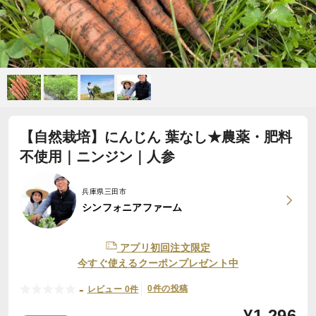
【自然栽培】にんじん 葉なし★農薬・肥料
不使用｜ニンジン｜人参
兵庫県三田市
シンフォニアファーム
アプリ初回注文限定
今すぐ使えるクーポンプレゼント中
-
0件の投稿
レビュー 0件
¥
1,296