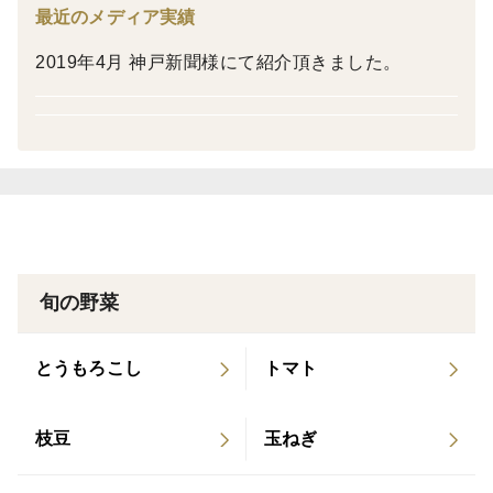
※基本的にはお届け日時等のご指定は対応しておりませ
最近のメディア実績
んが、もし特定の日にち等をご希望の場合は、【ご注文
2019年4月 神戸新聞様にて紹介頂きました。
を頂く前】に事前のご連絡をお願い致します。ご注文後
のご希望につきましては原則対応致しかねますm(_ _)m
♪∽♪∽♪
————————————————————————
♪∽♪∽♪
旬の野菜
当農園（シンフォニアファーム｜兵庫県三田市）では、
できる限り「自然に育った」野菜を理想とし、無施肥・
とうもろこし
トマト
無投薬（肥料・農薬不使用）の栽培をしております。
枝豆
玉ねぎ
栽培しているのは農家というより土のなかの微生物たち
(^^)