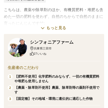
こちらは、農薬や除草剤のほか、有機質肥料・堆肥も含
めた一切の肥料を使わず、自然のちからで自然のままに
育ったにんじんです^^;
もっと見る
少しでも日持ちさせるため、水洗いはしておりません。
シンフォニアファーム
兵庫県三田市
分量は、宅急便コンパクトの箱（外寸20×25×5cm）に
27いいね
めいっぱい入る量となります。約１kgの分量となりま
す。葉っぱはつきませんが、多少茎は残してあります。
生産者のこだわり
【肥料不使用】化学肥料のみならず、一切の有機質肥料
1
にんじんはオールマイティにいろいろな料理に使えます
や堆肥も使用しません
が、とくにバター醤油ソテーや、湯通ししたうえでド
【農薬・除草剤不使用】農薬、除草剤等の薬剤不使用で
2
レッシングやマヨネーズに和えてシンプルに食べるのも
す
おすすめです！
【固定種】その地域・環境に遺伝的に適応した作物
3