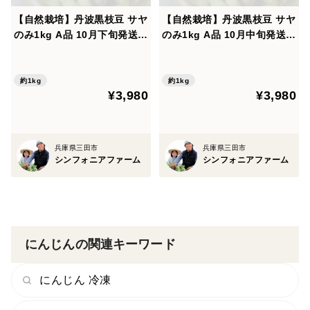
————————————————————————
【自然栽培】丹波黒枝豆 サヤ
【自然栽培】丹波黒枝豆 サヤ
♪∽♪∽♪
のみ1kg A品 10月下旬発送分
のみ1kg A品 10月中旬発送分
★農薬・肥料不使用
★農薬・肥料不使用
ぜひ、シンフォニアファームのHPも御覧ください★
約1kg
約1kg
sinfonia-farm.com
¥3,980
¥3,980
【検索用】
無肥料 無施肥 無防除 農薬不使用
兵庫県三田市
兵庫県三田市
シンフォニアファーム
シンフォニアファーム
SINFONIA FARM 三田市
カラフル サラダ ディップ 野菜スティック
にんじんの関連キーワード
にんじん 冷凍