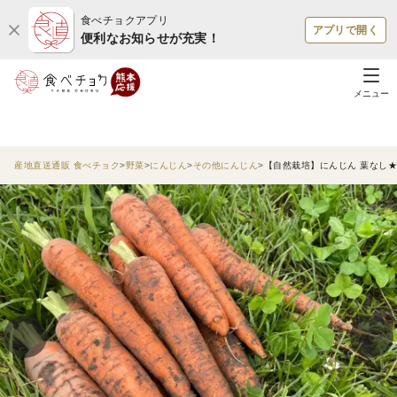
食べチョクアプリ
アプリで開く
便利なお知らせが充実！
メニュー
産地直送通販 食べチョク
野菜
にんじん
その他にんじん
【自然栽培】にんじん 葉なし