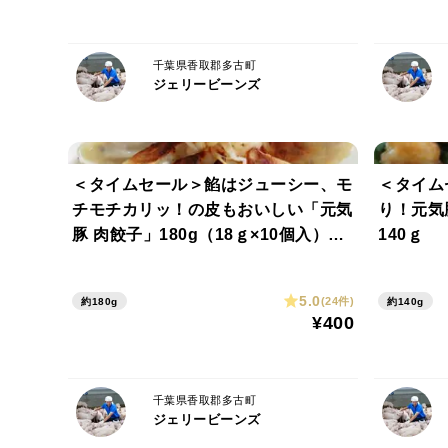
千葉県香取郡多古町
ジェリービーンズ
＜タイムセール＞餡はジューシー、モ
＜タイム
チモチカリッ！の皮もおいしい「元気
り！元
豚 肉餃子」180g（18ｇ×10個入）
140ｇ 
【370】
5.0
(24件)
約180g
約140g
¥400
千葉県香取郡多古町
ジェリービーンズ