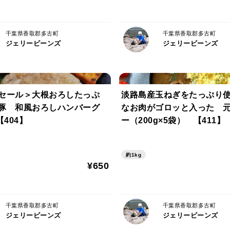
千葉県香取郡多古町
千葉県香取郡多古町
ジェリービーンズ
ジェリービーンズ
セール＞大根おろしたっぷ
淡路島産玉ねぎをたっぷり
気豚 和風おろしハンバーグ
なお肉がゴロッと入った 
【404】
ー（200g×5袋） 【411】
約1kg
¥650
千葉県香取郡多古町
千葉県香取郡多古町
ジェリービーンズ
ジェリービーンズ