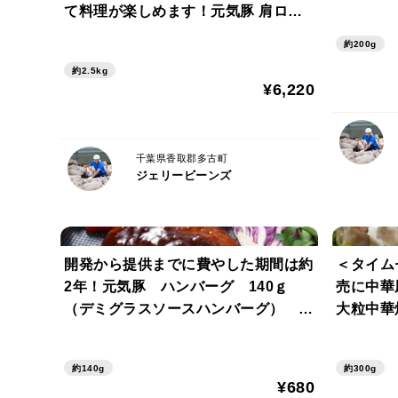
て料理が楽しめます！元気豚 肩ロー
スブロック 2.5kg（不定貫） 【2】
約200g
約2.5kg
¥6,220
千葉県香取郡多古町
ジェリービーンズ
開発から提供までに費やした期間は約
＜タイム
2年！元気豚 ハンバーグ 140ｇ
売に中華
（デミグラスソースハンバーグ）
大粒中華焼
【403】
【342
約140g
約300g
¥680