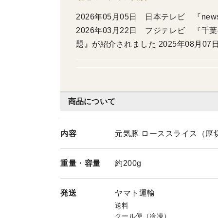
2026年05月05日 日本テレビ 『ne
2026年03月22日 フジテレビ 『
題』が紹介されました 2025年08月
ク』が紹介されました 2025年06月
ポーク』が紹介されました 2025年06月2
め放題』が紹介されました 2024年0
放題』が紹介されました 2024年07
商品について
題』が紹介されました 2024年02月 フジ
ビ』で店舗『詰め放題』が紹介されました
内容
元気豚 ローススライス（厚切
ました 2023年12月 フジテレビ 『
日本テレビ 『それって！？実際どうなの
重量・
容量
約200g
ビ 『Live News it！』で紹介され
介されました 2015年04月 テレビ朝
発送
ヤマト運輸
05年05月 NHK 『たべもの新世紀
送料
クール便（冷凍）