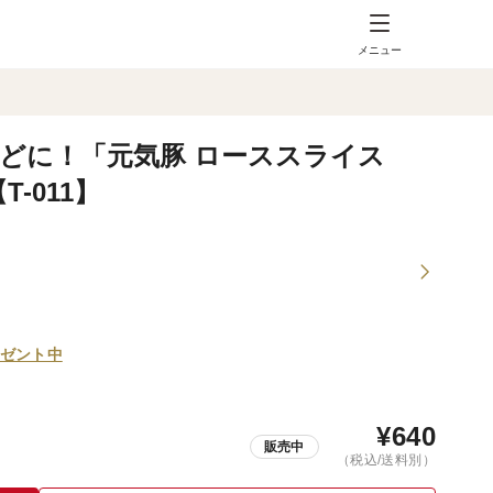
メニュー
どに！「元気豚 ローススライス
-011】
ゼント中
¥
640
販売中
（税込/送料別）