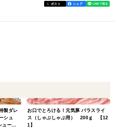
ポスト
シェア
旺盛でたくさん体を動かすので脂身・赤身共に肉付き
元気豚のおいしさを生み出しています。
ｇ×2枚
特製ダレ
お口でとろける！元気豚 バラスライ
ーシュ
ス（しゃぶしゃぶ用） 200ｇ 【12
ーシュー
1】