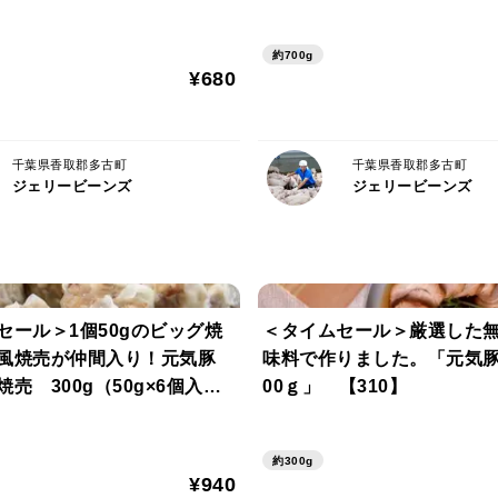
約700g（不定貫） 【314
商品到着後、直ぐに冷凍庫に保存してくだ
約700g
¥680
【配送方法】
ヤマト運輸クール便（冷凍）
千葉県香取郡多古町
千葉県香取郡多古町
【熨斗・包装】
ジェリービーンズ
ジェリービーンズ
シール熨斗対応可、ラッピング等の包装は
セール＞1個50gのビッグ焼
＜タイムセール＞厳選した
風焼売が仲間入り！元気豚
味料で作りました。「元気豚 煮豚 
売 300g（50g×6個入）
00ｇ」 【310】
】
約300g
¥940