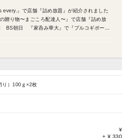
ws every.』で店舗『詰め放題』が紹介されました
千葉の贈り物〜まごころ配達人〜』で店舗『詰め放
07日 BS朝日 『家呑み華大』で『プルコギポー
28日 日本テレビ 『青空レストラン』で『プルド
5日 日本テレビ 『news every.』で店舗『詰
9月 日本テレビ 『ヒルナンデス！』で店舗『詰め
月 テレビ東京 『よじごじDays』で店舗『詰め放
テレビ 『Live News it！』『めざましテレ
 2024年02月 TBS 『Nスタ』で紹介され
り）100ｇ×2枚
ウワサのお客様』で紹介されました 2019年11月
課』で紹介されました 2019年04月 フジテレ
ました 2016年06月 テレビ東京 『L4YOU！』で紹
日 『スーパーJチャンネル』で紹介されました 20
』で紹介されました
¥
+
¥
330