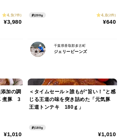
】
さい。
4.9
4.8
(7件)
(2件)
約200g
¥3,980
¥640
千葉県香取郡多古町
ジェリービーンズ
できません
無添加の調
＜タイムセール＞誰もが“旨い！”と感
3
じる王道の味を突き詰めた「元気豚
王道トンテキ 180ｇ」
約180g
¥1,010
¥1,010