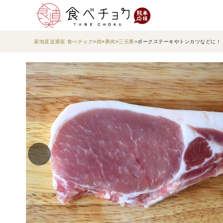
産地直送通販 食べチョク
肉
豚肉
三元豚
ポークステーキやトンカツなどに！「元