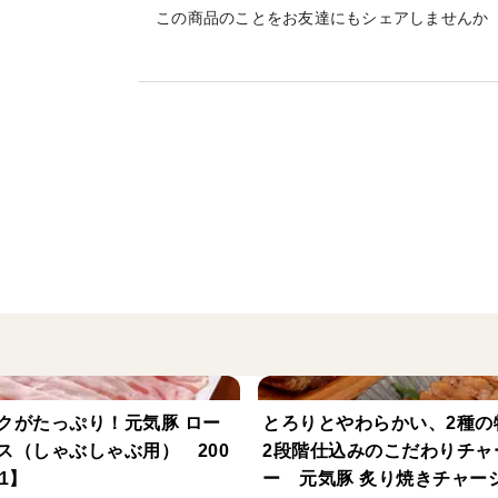
この商品のことをお友達にもシェアしませんか
ストレスをかけずに育てた元気豚は、食欲
が良く、肉質が締まります。
ノンストレス環境を徹底するこだわりが、
【内容量】
・元気豚 ローススライス（厚切り） 100
【産地名】
千葉県産
【賞味期限】
製造日より90日（別途商品ラベルに記載）
クがたっぷり！元気豚 ロー
とろりとやわらかい、2種の
ス（しゃぶしゃぶ用） 200
2段階仕込みのこだわりチャ
【保存方法】
1】
ー 元気豚 炙り焼きチャ
要冷凍(-18℃以下保存)