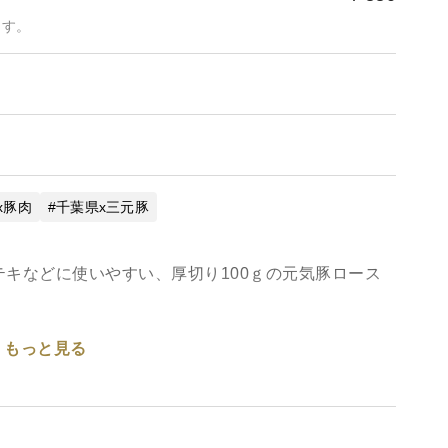
ます。
x豚肉
千葉県x三元豚
キなどに使いやすい、厚切り100ｇの元気豚ロース
もっと見る
と旨味があってクセが無く、絶妙なやわらかさです。
口の中で溶け出すよう。脂身が苦手なお客様からも
ご好評をいただいています。