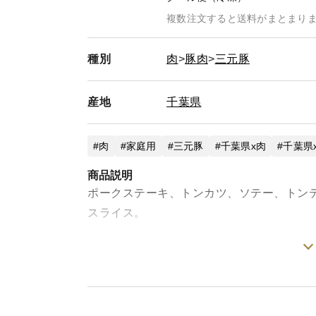
複数注文すると送料がまとまり
種別
肉
豚肉
三元豚
産地
千葉県
肉
家庭用
三元豚
千葉県x肉
千葉県
商品説明
ポークステーキ、トンカツ、ソテー、トンテ
スライス。
元気豚のロース肉は、ほんのりとした甘み
赤身はムッチリとしてジューシー。脂身は
『元気豚の脂身は美味しく食べられる』と