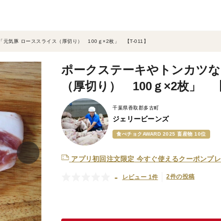
気豚 ローススライス（厚切り） 100ｇ×2枚」 【T-011】
ポークステーキやトンカツな
（厚切り） 100ｇ×2枚」 【T
千葉県香取郡多古町
ジェリービーンズ
食べチョクAWARD 2025 畜産物 10位
アプリ初回注文限定
今すぐ使えるクーポンプレ
-
2件の投稿
レビュー 1件