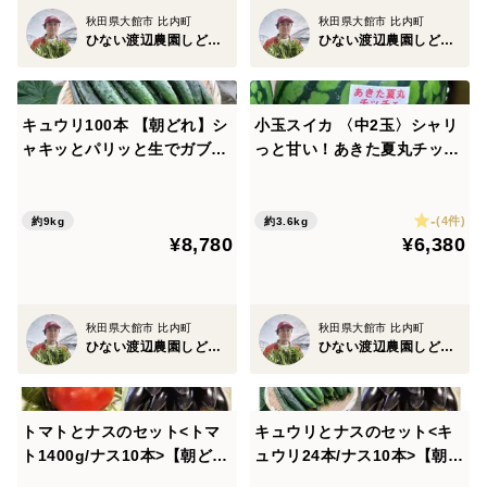
秋田県大館市 比内町
秋田県大館市 比内町
ひない渡辺農園しどけ村
ひない渡辺農園しどけ村
キュウリ100本 【朝どれ】シ
小玉スイカ 〈中2玉〉シャリ
ャキッとパリッと生でガブッ
っと甘い！あきた夏丸チッチ
と丸かじり！キュウリ本来の
ェ！【夏ギフト】
旨み
-
(4件)
約9kg
約3.6kg
¥8,780
¥6,380
秋田県大館市 比内町
秋田県大館市 比内町
ひない渡辺農園しどけ村
ひない渡辺農園しどけ村
トマトとナスのセット<トマ
キュウリとナスのセット<キ
ト1400g/ナス10本>【朝ど
ュウリ24本/ナス10本>【朝ど
れ】【夏ギフト】
れ】【夏ギフト】