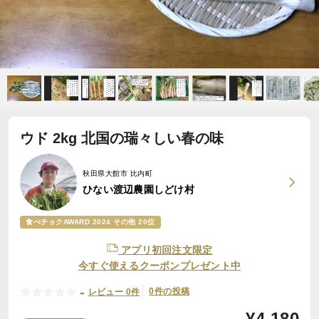
ウド 2kg 北国の瑞々しい春の味
秋田県大館市 比内町
ひない渡辺農園しどけ村
食べチョクAWARD 2024 その他 20位
アプリ初回注文限定
今すぐ使えるクーポンプレゼント中
-
0件の投稿
レビュー 0件
¥
4,180