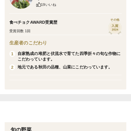
19いいね
＃新鮮：収穫した日にお客様に直送するので新鮮さはピ
その他
カイチです。採れたてのウドは白肌に淡いピンクがさ
食べチョクAWARD受賞歴
し、見蕩れてしまうくらいの美しさです。収穫中にも思
受賞回数 1回
わず「キレイだな～」と手を留めて目を奪われてしまい
生産者のこだわり
ます。
自家熟成の堆肥と伏流水で育てた四季折々の旬な作物に
1
こだわっています。
＃保存：ウドは鮮度が命です。時間の経過とともにアク
地元である秋田の品種、山菜にこだわっています。
2
やエグ味が増えて表面も黄色く萎びて行くので可能な限
り早めにご賞味下さい。光が当たると固くなるので新聞
紙などに包んで冷蔵庫の野菜室に入れておくと良いで
す。
＃料理：ウドは余す所なく美味しく食べられます。茎は
酢みそ和え、サラダ、野菜炒め。皮はキンピラ、炒め
物。葉は天ぷらや和え物などで楽しめます。
旬の野菜