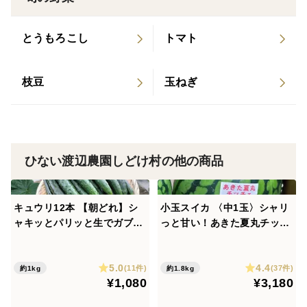
＃ウドとは：古来から親しまれてきた日本在来の野菜で
とうもろこし
トマト
す。ウコギ科でタラの芽やコシアブラなどと同じ仲間で
す。日本では、ウコギ科の植物の新芽を山菜として食べ
枝豆
玉ねぎ
る食文化が古から続いています。春になると山菜を無性
に食べたくなるのは、日本という風土の中で、山菜を食
べる事で生き残ってきた先祖から綿々と引き継がれてき
たDNAの叫びのような気がします。
ひない渡辺農園しどけ村の他の商品
＃含まれる主な栄養：カリウム、葉酸、アスパラギン
酸、クロロゲン酸、ジテルペンアルデヒド、銅、食物繊
キュウリ12本 【朝どれ】シ
小玉スイカ 〈中1玉〉シャリ
維など
ャキッとパリッと生でガブッ
っと甘い！あきた夏丸チッチ
と丸かじり！キュウリ本来の
ェ！【夏ギフト】
旨み【夏ギフト】
数量：長さの目安：約35cm前後、本数の目安：1kgあた
5.0
4.4
(11件)
(37件)
約1kg
約1.8kg
り５本前後（目安の写真を添付していますのでご参照下
¥1,080
¥3,180
さい）