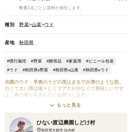
数量1点ごとに送料が発生します。
種別
野菜
山菜
ウド
産地
秋田県
慣行栽培
野菜
贈答品
家庭用
ビニール包装
ウド
秋田県x野菜
秋田県x山菜
秋田県xウド
当園のウド：早春のうどの茎はまるで白雪のような肌。
白くて太い茎は瑞々しくてアクが少なくて美味しいです
よ。春の香りをあなたにお届けします。
もっと見る
栽培方法：ウドは、もみ殻の伏せ込み栽培なので茎は白
雪のようです。表面に傷を付けないようにエアブローで
ひない渡辺農園しどけ村
もみ殻をクリーニングしています（写真参照）。早春の
太くて柔らかいウドを是非、ご賞味下さい。
秋田県大館市 比内町