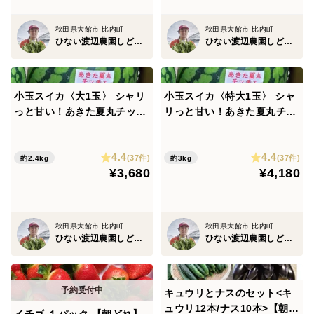
産地の特徴：比内鶏で有名な比内町産の四季折々の新鮮
秋田県大館市 比内町
秋田県大館市 比内町
な野菜を堪能できます。自家堆肥場で熟成させた堆肥と
ひない渡辺農園しどけ村
ひない渡辺農園しどけ村
豊かな伏流水で育てました。
小玉スイカ〈大1玉〉 シャリ
小玉スイカ〈特大1玉〉 シャ
っと甘い！あきた夏丸チッチ
リっと甘い！あきた夏丸チッ
ェ【夏ギフト】
チェ【夏ギフト】
4.4
4.4
(37件)
(37件)
約2.4kg
約3kg
¥3,680
¥4,180
秋田県大館市 比内町
秋田県大館市 比内町
ひない渡辺農園しどけ村
ひない渡辺農園しどけ村
キュウリとナスのセット<キ
ュウリ12本/ナス10本>【朝ど