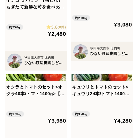
イチゴ １パック 【朝どれ】
れ】【夏ギフト】
もぎたて新鮮な苺を食べ比
べ！豊かな味と香り【夏ギフ
約2.3kg
ト】
¥3,080
3.8
(8件)
約250g
¥2,480
秋田県大館市 比内町
ひない渡辺農園しどけ村
秋田県大館市 比内町
ひない渡辺農園しどけ村
オクラとトマトのセット<オ
キュウリとトマトのセット<
クラ40本/トマト1400g>【朝
キュウリ24本/トマト1400g>
どれ】【夏ギフト】
【朝どれ】【夏ギフト】
約1.9kg
約3.4kg
¥3,980
¥4,280