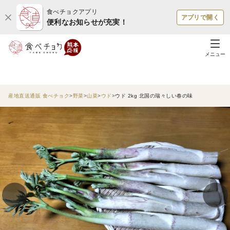
食べチョクアプリ
アプリで開く
便利なお知らせが充実！
メニュー
産地直送通販 食べチョク
野菜
山菜
ウド
ウド 2kg 北国の瑞々しい春の味