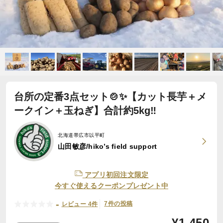
台所の定番3点セット🍲✨【カット長芋＋メ
ークイン＋玉ねぎ】合計約5kg‼️
北海道帯広市以平町
山田敏彦/hiko’s field support
アプリ初回注文限定
今すぐ使えるクーポンプレゼント中
-
7件の投稿
レビュー 4件
¥
1,450