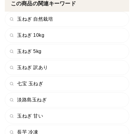
オススメ！
この商品の関連キーワード
玉ねぎ 自然栽培
----------------------------------------
玉ねぎ 10kg
【玉ねぎ】
⚠️今年の玉ねぎは猛暑の影響などにより小さめのためM
玉ねぎ 5kg
サイズとなります。
太陽をいっぱい浴びて育ったのでより甘みを蓄えていま
玉ねぎ 訳あり
す！
環境に優しい直播玉ねぎです。
七宝 玉ねぎ
直播玉ねぎは、畑にタネを直接蒔くので、苗作りをしま
せん。
淡路島玉ねぎ
ビニールハウスや育苗資材など使わないので、環境に優
しく生産するエコロジーなオニオンです。
玉ねぎ 甘い
十勝の気候と大地がこの栽培方法を可能にしました。
日照時間の長い十勝の太陽をいっぱい浴びて育ったタマ
長芋 冷凍