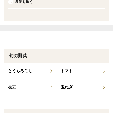
農業を繋ぐ
3
⚠️今年の記録的な猛暑の影響などにより、皮にシミ・変
形などが見られる場合があります。
見た目にばらつきはございますが、味や品質には問題あ
りません。
ジャガイモの肌の色についてですが、栽培する畑の土の
色によって変わります。
⚠️気になる方のご購入はご遠慮ください。
旬の野菜
このじゃが芋は自然枯凋した完熟ジャガイモです。茎葉
処理は行っておりません。
とうもろこし
トマト
適正な肥料養分を施し、最後までしっかり澱粉を蓄えて
枯れ上がったあとに収穫しています。
枝豆
玉ねぎ
澱粉質の高い甘いジャガイモに育っています。
『メークイン』でありながら煮崩れする甘さと滑らかな
舌触りを味わってください。
香りも良いのでシチューや肉じゃがなどの煮込み料理に