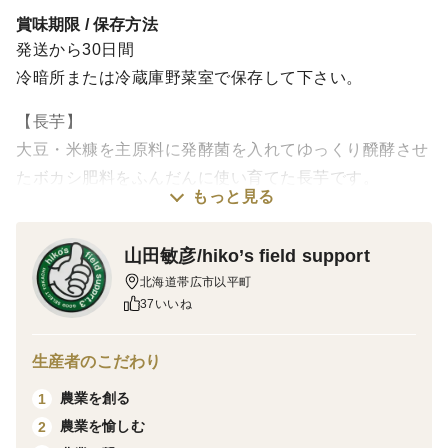
賞味期限 / 保存方法
発送から30日間
冷暗所または冷蔵庫野菜室で保存して下さい。
【長芋】
大豆・米糠を主原料に発酵菌を入れてゆっくり醗酵させ
たボカシ肥料をふんだんに使い育てた長芋です。
もっと見る
ご家庭で使いやすいサイズです！
山田敏彦/hiko’s field support
🚨［本商品の長芋について］
北海道帯広市以平町
カット面は乾いていますが、傷みやすいので、到着後は
37いいね
なるべくお早めにお召し上がりください。
生産者のこだわり
----------------------------------------
農業を創る
1
農業を愉しむ
2
【メークイン】