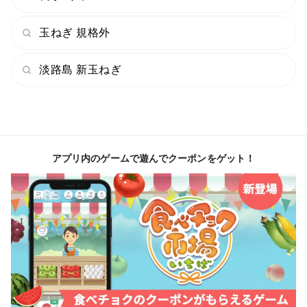
ネギは、ケルセチンや硫化アリルが多くふくまれ、辛味
が強い分、熱を通せば通すほど甘さが強くなります。
玉ねぎ 規格外
また、直播きタマネギの特徴は、移植に比べて生育期間
が短く葉の枚数が少ないことから鱗片の数が少ないの
淡路島 新玉ねぎ
で、同じ大きさのタマネギで比べると一枚一枚の鱗片が
厚く食べた時の食感がいいです！
アプリ内のゲームで遊んでクーポンをゲット！