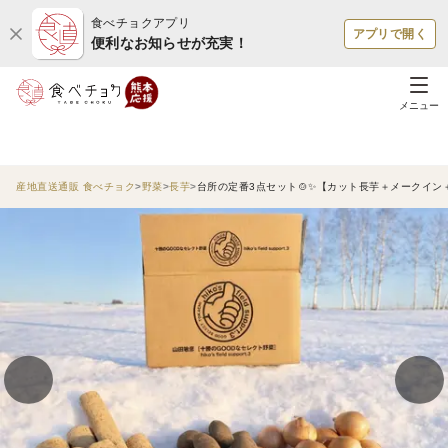
食べチョクアプリ
アプリで開く
便利なお知らせが充実！
メニュー
産地直送通販 食べチョク
野菜
長芋
台所の定番3点セット🍲✨【カット長芋＋メークイン＋