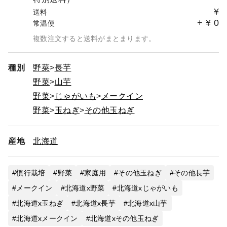
¥
送料
+
¥
0
常温便
複数注文すると送料がまとまります。
種別
野菜
長芋
野菜
山芋
野菜
じゃがいも
メークイン
野菜
玉ねぎ
その他玉ねぎ
産地
北海道
慣行栽培
野菜
家庭用
その他玉ねぎ
その他長芋
メークイン
北海道x野菜
北海道xじゃがいも
北海道x玉ねぎ
北海道x長芋
北海道x山芋
北海道xメークイン
北海道xその他玉ねぎ